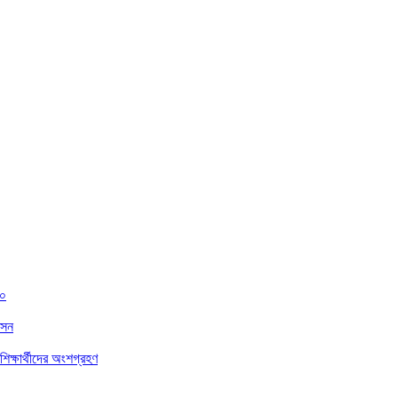
৫০
াসন
িক্ষার্থীদের অংশগ্রহণ