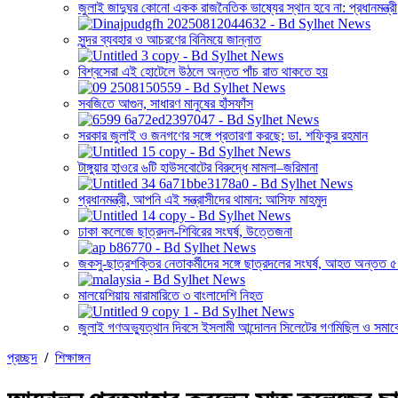
জুলাই জাদুঘর কোনো একক রাজনৈতিক ভাষ্যের স্থান হবে না: প্রধানমন্ত্রী
সুন্দর ব্যবহার ও আচরণের বিনিময়ে জান্নাত
বিশ্বসেরা এই হোটেলে উঠলে অন্তত পাঁচ রাত থাকতে হয়
সবজিতে আগুন, সাধারণ মানুষের হাঁসফাঁস
সরকার জুলাই ও জনগণের সঙ্গে প্রতারণা করছে: ডা. শফিকুর রহমান
টাঙ্গুয়ার হাওরে ৬টি হাউসবোটের বিরুদ্ধে মামলা–জরিমানা
প্রধানমন্ত্রী, আপনি এই সন্ত্রাসীদের থামান: আসিফ মাহমুদ
ঢাকা কলেজে ছাত্রদল-শিবিরের সংঘর্ষ, উত্তেজনা
জকসু-ছাত্রশক্তির নেতাকর্মীদের সঙ্গে ছাত্রদলের সংঘর্ষ, আহত অন্তত 
মালয়েশিয়ায় মারামারিতে ৩ বাংলাদেশি নিহত
জুলাই গণঅভ্যুত্থান দিবসে ইসলামী আন্দোলন সিলেটের গণমিছিল ও সমাবে
প্রচ্ছদ
/
শিক্ষাঙ্গন