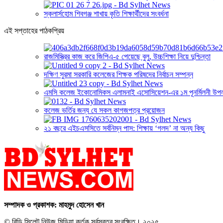
স্কলার্সহোম শিবগঞ্জ শাখায় কৃতি শিক্ষার্থীদের সংবর্ধনা
এই সপ্তাহের পাঠকপ্রিয়
রাজমিস্ত্রির কাজ করে জিপিএ-৫ পেয়েছে বুলু, উচ্চশিক্ষা নিয়ে দুশ্চিন্তা
দক্ষিণ সুরমা সরকারি কলেজের শিক্ষক পরিষদের নির্বাচন সম্পন্ন
এমসি কলেজ ইকোনোমিকস এলামনাই এসোসিয়েশন-এর ১ম পূনর্মিলনী উপলক্
কলেজ ভর্তির জন্য যে সকল কাগজপত্র প্রয়োজন
২১ বছরে এইচএসসিতে সর্বনিম্ন পাস: শিক্ষায় ‘গলদ’ না অন্য কিছু
সম্পাদক ও প্রকাশক: মাহমুদ হোসেন খান
© বিডি সিলেট নিউজ মিডিয়া কর্তৃক সর্বস্বত্ব সংরক্ষিত। ২০২৫