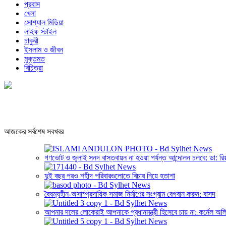
প্রবাস
খেলা
সোশ্যাল মিডিয়া
লাইফ স্টাইল
চাকুরী
ইসলাম ও জীবন
মুক্তমত
বিচিত্রা
আজকের সর্বশেষ সবখবর
গণভোট ও জুলাই সনদ বাস্তবায়ন না হওয়া পর্যন্ত আন্দোলন চলবে: ডা: রি
দুই বছর পরও শহীদ পরিবারগুলোতে বিচার নিয়ে হতাশা
বৈষম্যহীন-অসাম্প্রদায়িক সমাজ নির্মাণের সংগ্রাম বেগবান করুন: বাসদ
আপনার দলের লোকেরাই আপনাকে প্রধানমন্ত্রী হিসেবে চায় না: কর্নেল অল