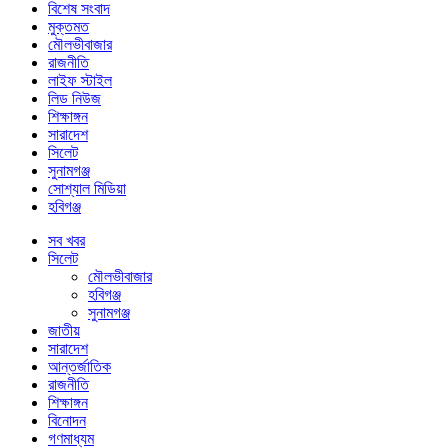
বিশেষ সংবাদ
মুক্তমত
মৌলভীবাজার
রাজনীতি
লাইফ স্টাইল
লিড নিউজ
শিক্ষাঙ্গন
সারাদেশ
সিলেট
সুনামগঞ্জ
সোশ্যাল মিডিয়া
হবিগঞ্জ
সব খবর
সিলেট
মৌলভীবাজার
হবিগঞ্জ
সুনামগঞ্জ
জাতীয়
সারাদেশ
আন্তর্জাতিক
রাজনীতি
শিক্ষাঙ্গন
বিনোদন
গণমাধ্যম