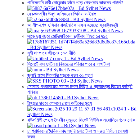
পাকিস্তানি নারী গোয়েন্দার ফাঁদে পড়ে গ্রেপ্তার ভারতের পাইলট
দেব-শুভশ্রীর উষ্ণ আলিঙ্গনের ভিডিও ভাইরাল
আ.লীগ-শেখ হাসিনার রাজনৈতিক দাফন হয়েছে: স্বরাষ্ট্রমন্ত্রী
সাড়ে ছয় বছরে মোটরসাইকেল দুর্ঘটনায় নিহত ১৫৭১২
সুখী দাম্পত্য জীবনের ১০০ নীতি
সিলেটে বাস দুর্ঘটনায় নিহতদের পরিবার পাবে ৫ লাখ টাকা
জুলাই মাসে সিলেটের সড়কে ঝরল ৩১ প্রাণ
সোমবার গণজমায়েত সফলে মশাল মিছিল ও প্রচারপত্র বিতরণ কর্মসূচী
শনিবার
টাঙ্গুয়ার হাওরে গোসলে নেমে পর্যটকের মৃত্যু
বাউলশিল্পী পেহলি ভৈরবীর মৃত্যুতে সিলেট মিউজিক এসোসিয়েশনের শোক
চা শ্রমিকদের দৈনিক নগদ মজুরি ৬শত টাকা ও দ্রুত নির্বাচন ঘোষণা
করুন