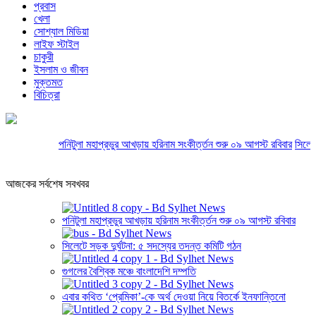
প্রবাস
খেলা
সোশ্যাল মিডিয়া
লাইফ স্টাইল
চাকুরী
ইসলাম ও জীবন
মুক্তমত
বিচিত্রা
পনিটুলা মহাপ্রভুর আখড়ায় হরিনাম সংকীর্ত্তন শুরু ০৯ আগস্ট রবিবার
সিলেটে স
আজকের সর্বশেষ সবখবর
পনিটুলা মহাপ্রভুর আখড়ায় হরিনাম সংকীর্ত্তন শুরু ০৯ আগস্ট রবিবার
সিলেটে সড়ক দুর্ঘটনা: ৫ সদস্যের তদন্ত কমিটি গঠন
গুগলের বৈশ্বিক মঞ্চে বাংলাদেশি দম্পতি
এবার কথিত ‘প্রেমিকা’-কে অর্থ দেওয়া নিয়ে বিতর্কে ইনফান্তিনো