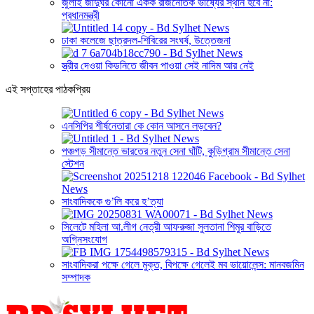
জুলাই জাদুঘর কোনো একক রাজনৈতিক ভাষ্যের স্থান হবে না:
প্রধানমন্ত্রী
ঢাকা কলেজে ছাত্রদল-শিবিরের সংঘর্ষ, উত্তেজনা
স্ত্রীর দেওয়া কিডনিতে জীবন পাওয়া সেই নাদিম আর নেই
এই সপ্তাহের পাঠকপ্রিয়
এনসিপির শীর্ষনেতারা কে কোন আসনে লড়বেন?
পঞ্চগড় সীমান্তে ভারতের নতুন সেনা ঘাঁটি, কুড়িগ্রাম সীমান্তে সেনা
স্টেশন
সাংবাদিককে গু’লি করে হ’ত্যা
সিলেটে মহিলা আ.লীগ নেত্রী আফরুজা সুলতানা শিমুর বাড়িতে
অগ্নিসংযোগ
সাংবাদিকরা পক্ষে গেলে মুক্ত, বিপক্ষে গেলেই মব ভায়োলেন্স: মানবজমিন
সম্পাদক