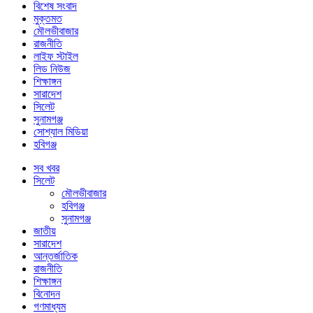
বিশেষ সংবাদ
মুক্তমত
মৌলভীবাজার
রাজনীতি
লাইফ স্টাইল
লিড নিউজ
শিক্ষাঙ্গন
সারাদেশ
সিলেট
সুনামগঞ্জ
সোশ্যাল মিডিয়া
হবিগঞ্জ
সব খবর
সিলেট
মৌলভীবাজার
হবিগঞ্জ
সুনামগঞ্জ
জাতীয়
সারাদেশ
আন্তর্জাতিক
রাজনীতি
শিক্ষাঙ্গন
বিনোদন
গণমাধ্যম