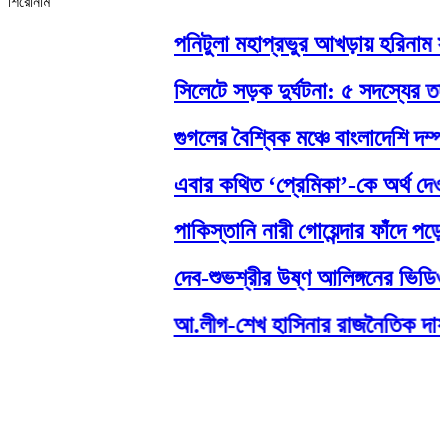
শিরোনাম
পনিটুলা মহাপ্রভুর আখড়ায় হরিনাম সংক
সিলেটে সড়ক দুর্ঘটনা: ৫ সদস্যের তদন
গুগলের বৈশ্বিক মঞ্চে বাংলাদেশি দম্পত
এবার কথিত ‘প্রেমিকা’-কে অর্থ দেওয়া
পাকিস্তানি নারী গোয়েন্দার ফাঁদে পড়ে
দেব-শুভশ্রীর উষ্ণ আলিঙ্গনের ভিডিও 
আ.লীগ-শেখ হাসিনার রাজনৈতিক দাফন হয়ে