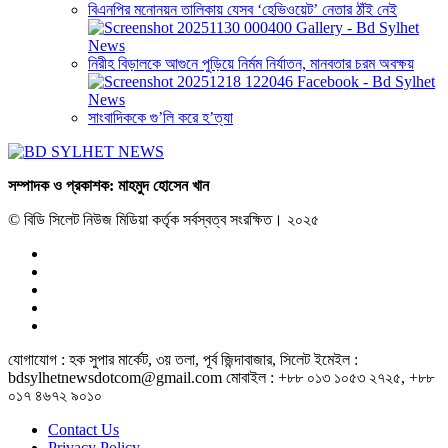
বিএনপির মনোনয়ন তালিকায় যেসব ‘হেভিওয়েট’ নেতার ঠাঁই নেই
নিরীহ বিড়ালকে আগুনে পুড়িয়ে নির্মম নির্যাতন, মানবতার চরম অবক্ষয়
সাংবাদিককে গু’লি করে হ’ত্যা
সম্পাদক ও প্রকাশক: মাহমুদ হোসেন খান
© বিডি সিলেট নিউজ মিডিয়া কর্তৃক সর্বস্বত্ব সংরক্ষিত। ২০২৫
যোগাযোগ : হক সুপার মার্কেট, ৩য় তলা, পূর্ব জিন্দাবাজার, সিলেট ইমেইল :
bdsylhetnewsdotcom@gmail.com মোবাইল : +৮৮ ০১৩ ১০৫৩ ২৭২৫, +৮৮
০১৭ ৪৬৭২ ৯০১০
Contact Us
Privacy Policy