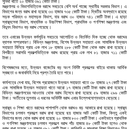
সুবিধা খাতে ২০ হাজার ৩৬১ কোটি টাকা।
মন্ত্রণালয় ও বিভাগভিত্তিক বরাদ্দে সবচেয়ে বেশি অর্থ পাচ্ছে স্থানীয় সরকার বিভাগ। এ
বিভাগের জন্য বরাদ্দ রাখা হয়েছে ৩৩ হাজার ৭৩৫ কোটি টাকা। দ্বিতীয় অবস্থানে রয়েছে
সড়ক পরিবহন ও মহাসড়ক বিভাগ, যার বরাদ্দ ৩০ হাজার ৭৪১ কোটি টাকা। এ ছাড়া
স্বাস্থ্যসেবা বিভাগ, মাধ্যমিক ও উচ্চশিক্ষা বিভাগ, প্রাথমিক ও গণশিক্ষা মন্ত্রণালয় এবং
বিদ্যুৎ বিভাগও বড় বরাদ্দ পেয়েছে।
তবে এবারের উন্নয়ন কর্মসূচির সবচেয়ে আলোচিত ও বিতর্কিত দিক হচ্ছে থোক বরাদ্দের
ব্যাপক সম্প্রসারণ। বিভিন্ন মন্ত্রণালয়, বিশেষ উন্নয়ন সহায়তা এবং সামাজিক উন্নয়ন
সহায়তা মিলিয়ে প্রায় এক লাখ ১৮ হাজার ২৮৮ কোটি টাকা থোক বরাদ্দ রাখা হয়েছে।
বিপরীতে সরাসরি প্রকল্পভিত্তিক বরাদ্দ রয়েছে প্রায় এক লাখ ৮১ হাজার ৭১১ কোটি
টাকা।
বিশেষজ্ঞদের মতে, উন্নয়ন বাজেটের বড় অংশ নির্দিষ্ট প্রকল্পের বাইরে থাকায় আর্থিক
স্বচ্ছতা ও জবাবদিহি নিয়ে প্রশ্ন তৈরি হতে পারে।
কার্যপত্রে দেখা যায়, বিশেষ প্রয়োজনে উন্নয়ন সহায়তা খাতে ৩৮ হাজার ২৭ কোটি টাকা
এবং সামাজিক উন্নয়ন সহায়তা খাতে আরো ১৭ হাজার কোটি টাকা বরাদ্দ রাখা হয়েছে।
বিভিন্ন মন্ত্রণালয়ের আওতায় থোক বরাদ্দ হিসেবে রাখা হয়েছে ৫৯ হাজার ২৯৬ কোটি
টাকা। অতীতের তুলনায় এ ধরনের অনির্দিষ্ট বরাদ্দ এবার উল্লেখযোগ্যভাবে বেড়েছে।
স্বাস্থ্য ও শিক্ষা খাতে বরাদ্দের পাশাপাশি থোক বরাদ্দও বড় আকারে রাখা হয়েছে। স্বাস্থ্য
বিভাগের চলমান প্রকল্পে বরাদ্দ রাখা হয়েছে ছয় হাজার আট কোটি টাকা, কিন্তু একই
বিভাগের জন্য থোক বরাদ্দ রাখা হয়েছে ২০ হাজার ৮০০ কোটি টাকা। একইভাবে প্রাথমিক
ও গণশিক্ষা মন্ত্রণালয়ের চলমান প্রকল্পে বরাদ্দ পাঁচ হাজার ৪৮ কোটি টাকা হলেও থোক
বরাদ্দ রাখা হয়েছে ১৪ হাজার ৩৯২ কোটি টাকা। কারিগরি ও মাদরাসা শিক্ষা বিভাগেও তিন