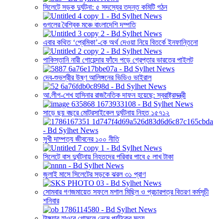
সিলেটে সড়ক দুর্ঘটনা: ৫ সদস্যের তদন্ত কমিটি গঠন
গুগলের বৈশ্বিক মঞ্চে বাংলাদেশি দম্পতি
এবার কথিত ‘প্রেমিকা’-কে অর্থ দেওয়া নিয়ে বিতর্কে ইনফান্তিনো
পাকিস্তানি নারী গোয়েন্দার ফাঁদে পড়ে গ্রেপ্তার ভারতের পাইলট
দেব-শুভশ্রীর উষ্ণ আলিঙ্গনের ভিডিও ভাইরাল
আ.লীগ-শেখ হাসিনার রাজনৈতিক দাফন হয়েছে: স্বরাষ্ট্রমন্ত্রী
সাড়ে ছয় বছরে মোটরসাইকেল দুর্ঘটনায় নিহত ১৫৭১২
সুখী দাম্পত্য জীবনের ১০০ নীতি
সিলেটে বাস দুর্ঘটনায় নিহতদের পরিবার পাবে ৫ লাখ টাকা
জুলাই মাসে সিলেটের সড়কে ঝরল ৩১ প্রাণ
সোমবার গণজমায়েত সফলে মশাল মিছিল ও প্রচারপত্র বিতরণ কর্মসূচী
শনিবার
টাঙ্গুয়ার হাওরে গোসলে নেমে পর্যটকের মৃত্যু