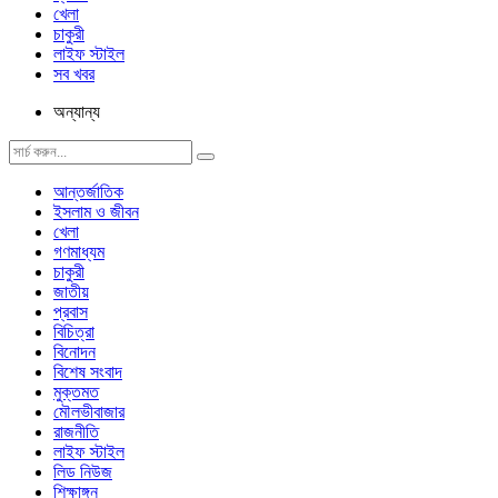
খেলা
চাকুরী
লাইফ স্টাইল
সব খবর
অন্যান্য
আন্তর্জাতিক
ইসলাম ও জীবন
খেলা
গণমাধ্যম
চাকুরী
জাতীয়
প্রবাস
বিচিত্রা
বিনোদন
বিশেষ সংবাদ
মুক্তমত
মৌলভীবাজার
রাজনীতি
লাইফ স্টাইল
লিড নিউজ
শিক্ষাঙ্গন