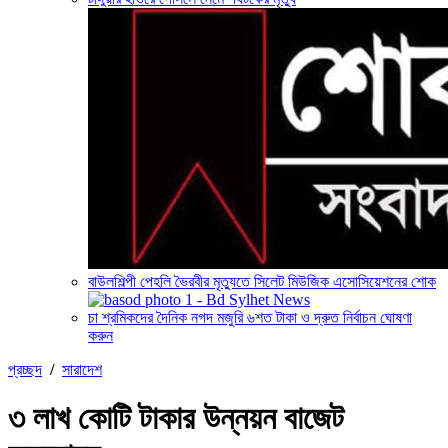
বাউলশিল্পী পেহলি ভৈরবীর মৃত্যুতে সিলেট মিউজিক এসোসিয়েশনের শোক
চা শ্রমিকদের দৈনিক নগদ মজুরি ৬শত টাকা ও দ্রুত নির্বাচন ঘোষণা
করুন
প্রচ্ছদ
/
সারাদেশ
৩ লাখ কোটি টাকার উন্নয়ন বাজেট