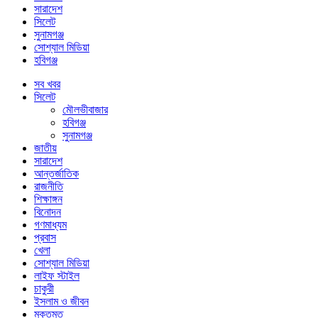
সারাদেশ
সিলেট
সুনামগঞ্জ
সোশ্যাল মিডিয়া
হবিগঞ্জ
সব খবর
সিলেট
মৌলভীবাজার
হবিগঞ্জ
সুনামগঞ্জ
জাতীয়
সারাদেশ
আন্তর্জাতিক
রাজনীতি
শিক্ষাঙ্গন
বিনোদন
গণমাধ্যম
প্রবাস
খেলা
সোশ্যাল মিডিয়া
লাইফ স্টাইল
চাকুরী
ইসলাম ও জীবন
মুক্তমত