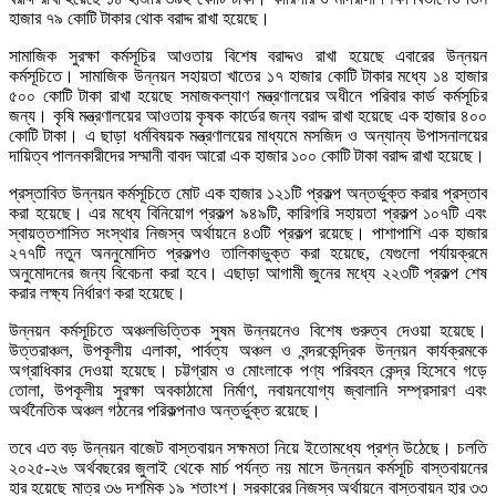
হাজার ৭৯ কোটি টাকার থোক বরাদ্দ রাখা হয়েছে।
সামাজিক সুরক্ষা কর্মসূচির আওতায় বিশেষ বরাদ্দও রাখা হয়েছে এবারের উন্নয়ন
কর্মসূচিতে। সামাজিক উন্নয়ন সহায়তা খাতের ১৭ হাজার কোটি টাকার মধ্যে ১৪ হাজার
৫০০ কোটি টাকা রাখা হয়েছে সমাজকল্যাণ মন্ত্রণালয়ের অধীনে পরিবার কার্ড কর্মসূচির
জন্য। কৃষি মন্ত্রণালয়ের আওতায় কৃষক কার্ডের জন্য বরাদ্দ রাখা হয়েছে এক হাজার ৪০০
কোটি টাকা। এ ছাড়া ধর্মবিষয়ক মন্ত্রণালয়ের মাধ্যমে মসজিদ ও অন্যান্য উপাসনালয়ের
দায়িত্ব পালনকারীদের সম্মানী বাবদ আরো এক হাজার ১০০ কোটি টাকা বরাদ্দ রাখা হয়েছে।
প্রস্তাবিত উন্নয়ন কর্মসূচিতে মোট এক হাজার ১২১টি প্রকল্প অন্তর্ভুক্ত করার প্রস্তাব
করা হয়েছে। এর মধ্যে বিনিয়োগ প্রকল্প ৯৪৯টি, কারিগরি সহায়তা প্রকল্প ১০৭টি এবং
স্বায়ত্তশাসিত সংস্থার নিজস্ব অর্থায়নে ৪৩টি প্রকল্প রয়েছে। পাশাপাশি এক হাজার
২৭৭টি নতুন অননুমোদিত প্রকল্পও তালিকাভুক্ত করা হয়েছে, যেগুলো পর্যায়ক্রমে
অনুমোদনের জন্য বিবেচনা করা হবে। এছাড়া আগামী জুনের মধ্যে ২২৩টি প্রকল্প শেষ
করার লক্ষ্য নির্ধারণ করা হয়েছে।
উন্নয়ন কর্মসূচিতে অঞ্চলভিত্তিক সুষম উন্নয়নেও বিশেষ গুরুত্ব দেওয়া হয়েছে।
উত্তরাঞ্চল, উপকূলীয় এলাকা, পার্বত্য অঞ্চল ও বন্দরকেন্দ্রিক উন্নয়ন কার্যক্রমকে
অগ্রাধিকার দেওয়া হয়েছে। চট্টগ্রাম ও মোংলাকে পণ্য পরিবহন কেন্দ্র হিসেবে গড়ে
তোলা, উপকূলীয় সুরক্ষা অবকাঠামো নির্মাণ, নবায়নযোগ্য জ্বালানি সম্প্রসারণ এবং
অর্থনৈতিক অঞ্চল গঠনের পরিকল্পনাও অন্তর্ভুক্ত রয়েছে।
তবে এত বড় উন্নয়ন বাজেট বাস্তবায়ন সক্ষমতা নিয়ে ইতোমধ্যে প্রশ্ন উঠেছে। চলতি
২০২৫-২৬ অর্থবছরের জুলাই থেকে মার্চ পর্যন্ত নয় মাসে উন্নয়ন কর্মসূচি বাস্তবায়নের
হার হয়েছে মাত্র ৩৬ দশমিক ১৯ শতাংশ। সরকারের নিজস্ব অর্থায়নে বাস্তবায়ন হার ৩৩