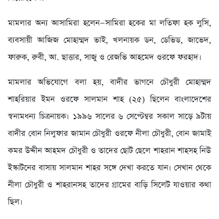
মামলার অন্য আসামিরা হলেন—সামিরা হকের মা লতিফা হক লুসি,
ব্যবসায়ী আজিজ মোহাম্মদ ভাই, খলনায়ক ডন, ডেভিড, জাভেদ,
ফারুক, রুবী, আ. ছাত্তার, সাজু ও রেজভি আহমেদ ওরফে ফরহাদ।
মামলার অভিযোগে বলা হয়, বাদীর ভাগনে চৌধুরী মোহাম্মদ
শাহরিয়ার ইমন ওরফে সালমান শাহ (২৫) ছিলেন বাংলাদেশের
স্বনামধন্য চিত্রনায়ক। ১৯৯৬ সালের ৬ সেপ্টেম্বর সকাল সাড়ে ৯টায়
বাদীর বোন নিলুফার জামান চৌধুরী ওরফে নীলা চৌধুরী, বোন জামাই
কমর উদ্দীন আহমদ চৌধুরী ও তাদের ছোট ছেলে শাহরান শাহসহ নিউ
ইস্কাটনের বাসায় সালমান শাহর সঙ্গে দেখা করতে যান। সেখান থেকে
নীলা চৌধুরী ও শাহরানসহ তাদের গ্রামের বাড়ি সিলেট যাওয়ার কথা
ছিল।