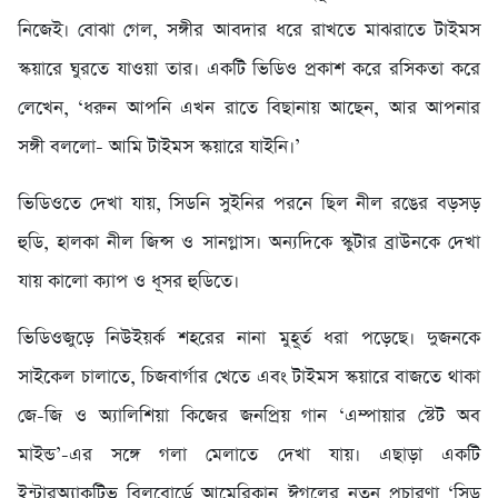
নিজেই। বোঝা গেল, সঙ্গীর আবদার ধরে রাখতে মাঝরাতে টাইমস
স্কয়ারে ঘুরতে যাওয়া তার। একটি ভিডিও প্রকাশ করে রসিকতা করে
লেখেন, ‘ধরুন আপনি এখন রাতে বিছানায় আছেন, আর আপনার
সঙ্গী বললো- আমি টাইমস স্কয়ারে যাইনি।’
ভিডিওতে দেখা যায়, সিডনি সুইনির পরনে ছিল নীল রঙের বড়সড়
হুডি, হালকা নীল জিন্স ও সানগ্লাস। অন্যদিকে স্কুটার ব্রাউনকে দেখা
যায় কালো ক্যাপ ও ধূসর হুডিতে।
ভিডিওজুড়ে নিউইয়র্ক শহরের নানা মুহূর্ত ধরা পড়েছে। দুজনকে
সাইকেল চালাতে, চিজবার্গার খেতে এবং টাইমস স্কয়ারে বাজতে থাকা
জে-জি ও অ্যালিশিয়া কিজের জনপ্রিয় গান ‘এম্পায়ার স্টেট অব
মাইন্ড’-এর সঙ্গে গলা মেলাতে দেখা যায়। এছাড়া একটি
ইন্টারঅ্যাকটিভ বিলবোর্ডে আমেরিকান ঈগলের নতুন প্রচারণা ‘সিড