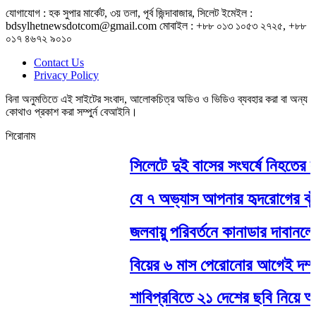
যোগাযোগ : হক সুপার মার্কেট, ৩য় তলা, পূর্ব জিন্দাবাজার, সিলেট ইমেইল :
bdsylhetnewsdotcom@gmail.com মোবাইল : +৮৮ ০১৩ ১০৫৩ ২৭২৫, +৮৮
০১৭ ৪৬৭২ ৯০১০
Contact Us
Privacy Policy
বিনা অনুমতিতে এই সাইটের সংবাদ, আলোকচিত্র অডিও ও ভিডিও ব্যবহার করা বা অন্য
কোথাও প্রকাশ করা সম্পুর্ন বেআইনি।
শিরোনাম
সিলেটে দুই বাসের সংঘর্ষে নিহতের সং
যে ৭ অভ্যাস আপনার হৃদরোগের ঝুঁকি 
জলবায়ু পরিবর্তনে কানাডার দাবানলের ঝ
বিয়ের ৬ মাস পেরোনোর আগেই দম্পতির 
শাবিপ্রবিতে ২১ দেশের ছবি নিয়ে আন্ত