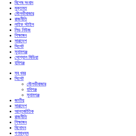
বিশেষ সংবাদ
মুক্তমত
মৌলভীবাজার
রাজনীতি
লাইফ স্টাইল
লিড নিউজ
শিক্ষাঙ্গন
সারাদেশ
সিলেট
সুনামগঞ্জ
সোশ্যাল মিডিয়া
হবিগঞ্জ
সব খবর
সিলেট
মৌলভীবাজার
হবিগঞ্জ
সুনামগঞ্জ
জাতীয়
সারাদেশ
আন্তর্জাতিক
রাজনীতি
শিক্ষাঙ্গন
বিনোদন
গণমাধ্যম