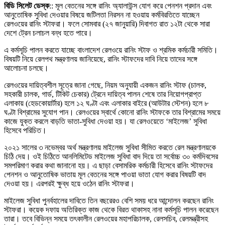
বিডি সিলেট ডেস্ক
:: মূল বেতনের সঙ্গে রানিং অ্যালাউন্স যোগ করে পেনশন প্রদান এবং
আনুতোষিক সুবিধা দেওয়ার বিষয়ে জটিলতা নিরসন না হওয়ায় কর্মবিরতিতে যাচ্ছেন
রেলওয়ের রানিং স্টাফরা। ফলে সোমবার (২৭ জানুয়ারি) দিবাগত রাত ১২টা থেকে সারা
দেশে ট্রেন চলাচল বন্ধ হতে পারে।
এ কর্মসূচি পালন করতে যাচ্ছে বাংলাদেশ রেলওয়ে রানিং স্টাফ ও শ্রমিক কর্মচারী সমিতি।
বিষয়টি নিয়ে রেলপথ মন্ত্রণালয় জানিয়েছে, রানিং স্টাফদের দাবি নিয়ে তাদের সঙ্গে
আলোচনা চলছে।
রেলওয়ের দায়িত্বশীল সূত্রে জানা গেছে, নিয়ম অনুযায়ী একজন রানিং স্টাফ (চালক,
সহকারী চালক, গার্ড, টিকিট চেকার) ট্রেনে দায়িত্ব পালন শেষে তার নিয়োগপ্রাপ্ত
এলাকায় (হেডকোয়ার্টার) হলে ১২ ঘণ্টা এবং এলাকার বাইরে (আউটার স্টেশন) হলে ৮
ঘণ্টা বিশ্রামের সুযোগ পান। রেলওয়ের স্বার্থে কোনো রানিং স্টাফকে তার বিশ্রামের সময়ে
কাজে যুক্ত করলে বাড়তি ভাতা-সুবিধা দেওয়া হয়। যা রেলওয়েতে ‘মাইলেজ’ সুবিধা
হিসেবে পরিচিত।
২০২১ সালের ৩ নভেম্বর অর্থ মন্ত্রণালয় মাইলেজ সুবিধা সীমিত করতে রেল মন্ত্রণালয়কে
চিঠি দেয়। ওই চিঠিতে আনলিমিটেড মাইলেজ সুবিধা বাদ দিয়ে তা সর্বোচ্চ ৩০ কর্মদিবসের
সমপরিমাণ করার কথা জানানো হয়। এ ছাড়া বেসামরিক কর্মচারী হিসেবে রানিং স্টাফদের
পেনশন ও আনুতোষিক ভাতায় মূল বেতনের সঙ্গে পাওয়া ভাতা যোগ করার বিষয়টি বাদ
দেওয়া হয়। এরপরই ক্ষুব্ধ হয়ে ওঠেন রানিং স্টাফরা।
মাইলেজ সুবিধা পুনর্বহালের দাবিতে তিন বছরেরও বেশি সময় ধরে আন্দোলন করছেন রানিং
স্টাফরা। কয়েক দফায় অতিরিক্ত কাজ থেকে বিরত থাকাসহ নানা কর্মসূচি পালন করেছেন
তারা। তবে বিভিন্ন সময়ে তৎকালীন রেলওয়ের মহাপরিচালক, রেলসচিব, রেলমন্ত্রীসহ