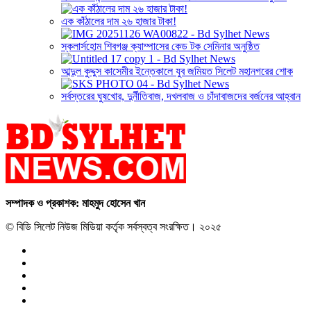
এক কাঁঠালের দাম ২৬ হাজার টাকা!
স্কলার্সহোম শিবগঞ্জ ক্যাম্পাসের কেড টক সেমিনার অনুষ্ঠিত
আব্দুল কুদ্দুস কাসেমীর ইন্তেকালে যুব জমিয়ত সিলেট মহানগরের শোক
সর্বস্তরের ঘুষখোর, দুর্নীতিবাজ, দখলবাজ ও চাঁদাবাজদের বর্জনের আহ্বান
সম্পাদক ও প্রকাশক: মাহমুদ হোসেন খান
© বিডি সিলেট নিউজ মিডিয়া কর্তৃক সর্বস্বত্ব সংরক্ষিত। ২০২৫