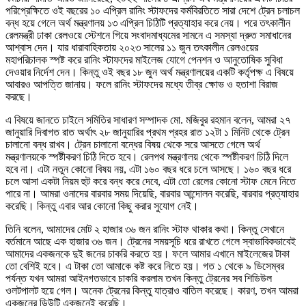
পরিপ্রেক্ষিতে ওই বছরের ১০ এপ্রিল রানিং স্টাফদের কর্মবিরতিতে সারা দেশে ট্রেন চলাচল
বন্ধ হয়ে গেলে অর্থ মন্ত্রণালয় ১৩ এপ্রিল চিঠিটি প্রত্যাহার করে নেয়। পরে তৎকালীন
রেলমন্ত্রী ঢাকা রেলওয়ে স্টেশনে গিয়ে সংবাদমাধ্যমের সামনে এ সমস্যা দ্রুত সমাধানের
আশ্বাস দেন। যার ধারাবাহিকতায় ২০২৩ সালের ১১ জুন তৎকালীন রেলওয়ের
মহাপরিচালক স্পষ্ট করে রানিং স্টাফদের মাইলেজ যোগে পেনশন ও আনুতোষিক সুবিধা
দেওয়ার নির্দেশ দেন। কিন্তু ওই বছর ১৮ জুন অর্থ মন্ত্রণালয়ের একটি কর্তৃপক্ষ এ বিষয়ে
আবারও আপত্তি জানায়। ফলে রানিং স্টাফদের মধ্যে তীব্র ক্ষোভ ও হতাশা বিরাজ
করছে।
এ বিষয়ে জানতে চাইলে সমিতির সাধারণ সম্পাদক মো. মজিবুর রহমান বলেন, আমরা ২৭
জানুয়ারি দিবাগত রাত অর্থাৎ ২৮ জানুয়ারির প্রথম প্রহর রাত ১২টা ১ মিনিট থেকে ট্রেন
চালানো বন্ধ রাখব। ট্রেন চালানো বন্ধের বিষয় থেকে সরে আসতে গেলে অর্থ
মন্ত্রণালয়কে স্পষ্টীকরণ চিঠি দিতে হবে। রেলপথ মন্ত্রণালয় থেকে স্পষ্টীকরণ চিঠি দিলে
হবে না। এটা নতুন কোনো বিষয় নয়, এটা ১৬০ বছর ধরে চলে আসছে। ১৬০ বছর ধরে
চলে আসা একটা নিয়ম হুট করে বন্ধ করে দেবে, এটা তো রেলের কোনো স্টাফ মেনে নিতে
পারে না। আমরা ওনাদের বারবার সময় দিয়েছি, বারবার আন্দোলন করেছি, বারবার প্রত্যাহার
করেছি। কিন্তু এবার আর কোনো কিছু করার সুযোগ নেই।
তিনি বলেন, আমাদের মোট ২ হাজার ৩৬ জন রানিং স্টাফ থাকার কথা। কিন্তু সেখানে
বর্তমানে আছে এক হাজার ৩৬ জন। ট্রেনের সময়সূচি ধরে রাখতে গেলে স্বাভাবিকভাবেই
আমাদের একজনকে দুই জনের চাকরি করতে হয়। ফলে আমার এখানে মাইলেজের টাকা
তো বেশিই হবে। এ টাকা তো আমাকে কষ্ট করে নিতে হয়। গত ১ থেকে ৯ ডিসেম্বর
পর্যন্ত যখন আমরা আইনগতভাবে চাকরি করলাম তখন কিন্তু ট্রেনের সব শিডিউল
ওলটপালট হয়ে গেল। অনেক ট্রেনের কিন্তু যাত্রাও বাতিল করেছে। কারণ, তখন আমরা
একজনের ডিউটি একজনেই করেছি।