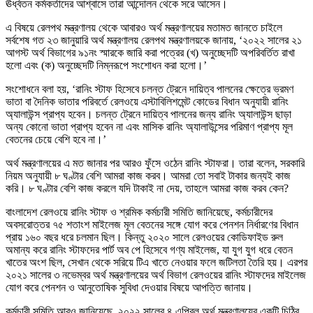
ঊর্ধ্বতন কর্মকর্তাদের আশ্বাসে তারা আন্দোলন থেকে সরে আসেন।
এ বিষয়ে রেলপথ মন্ত্রণালয় থেকে আবারও অর্থ মন্ত্রণালয়ের মতামত জানতে চাইলে
সর্বশেষ গত ২৩ জানুয়ারি অর্থ মন্ত্রণালয় রেলপথ মন্ত্রণালয়কে জানায়, ‘২০২২ সালের ২১
আগস্ট অর্থ বিভাগের ৯১নং স্মারকে জারি করা পত্রের (খ) অনুচ্ছেদটি অপরিবর্তিত রাখা
হলো এবং (ক) অনুচ্ছেদটি নিম্নরূপে সংশোধন করা হলো।’
সংশোধনে বলা হয়, ‘রানিং স্টাফ হিসেবে চলন্ত ট্রেনে দায়িত্ব পালনের ক্ষেত্রে ভ্রমণ
ভাতা বা দৈনিক ভাতার পরিবর্তে রেলওয়ে এস্টাবিলিশমেন্ট কোডের বিধান অনুযায়ী রানিং
অ্যালাউন্স প্রাপ্য হবেন। চলন্ত ট্রেনে দায়িত্ব পালনের জন্য রানিং অ্যালাউন্স ছাড়া
অন্য কোনো ভাতা প্রাপ্য হবেন না এবং মাসিক রানিং অ্যালাউন্সের পরিমাণ প্রাপ্য মূল
বেতনের চেয়ে বেশি হবে না।’
অর্থ মন্ত্রণালয়ের এ মত জানার পর আরও ফুঁসে ওঠেন রানিং স্টাফরা। তারা বলেন, সরকারি
নিয়ম অনুযায়ী ৮ ঘণ্টার বেশি আমরা কাজ করব। আমরা তো সবাই টাকার জন্যই কাজ
করি। ৮ ঘণ্টার বেশি কাজ করলে যদি টাকাই না দেয়, তাহলে আমরা কাজ করব কেন?
বাংলাদেশ রেলওয়ে রানিং স্টাফ ও শ্রমিক কর্মচারী সমিতি জানিয়েছে, কর্মচারীদের
অবসরোত্তর ৭৫ শতাংশ মাইলেজ মূল বেতনের সঙ্গে যোগ করে পেনশন নির্ধারণের বিধান
প্রায় ১৬০ বছর ধরে চলমান ছিল। কিন্তু ২০২০ সালে রেলওয়ের কোডিফাইড রুল
অমান্য করে রানিং স্টাফদের পার্ট অব পে হিসেবে গণ্য মাইলেজ, যা যুগ যুগ ধরে বেতন
খাতের অংশ ছিল, সেখান থেকে সরিয়ে টিএ খাতে নেওয়ার ফলে জটিলতা তৈরি হয়। এরপর
২০২১ সালের ৩ নভেম্বর অর্থ মন্ত্রণালয়ের অর্থ বিভাগ রেলওয়ের রানিং স্টাফদের মাইলেজ
যোগ করে পেনশন ও আনুতোষিক সুবিধা দেওয়ার বিষয়ে আপত্তি জানায়।
কর্মচারী সমিতি আরও জানিয়েছে, ২০২২ সালের ৪ এপ্রিল অর্থ মন্ত্রণালয়ের একটি চিঠির