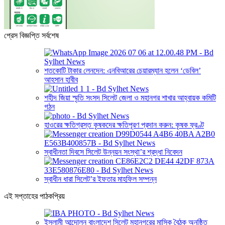
প্রেস বিজ্ঞপ্তি সর্বশেষ
শতকোটি টাকার লেনদেন: এনবিআরের চেয়ারম্যান হলেন ‘ডেবিল’
আহসান হাবীব
শহীদ জিয়া স্মৃতি সংসদ সিলেট জেলা ও মহানগর শাখার আহ্বায়ক কমিটি
গঠন
হাওরের ক্ষতিগ্রস্ত কৃষকদের ক্ষতিপূরণ প্রদান করুন: কৃষক ফ্রণ্ট
স্বাধীনতা দিবসে সিলেট উন্নয়ন সংস্থা’র শ্রদ্ধা নিবেদন
স্বাধীন ধারা সিলেট’র ইফতার মাহফিল সম্পন্ন
এই সপ্তাহের পাঠকপ্রিয়
ইসলামী আন্দোলন বাংলাদেশ সিলেট মহানগরের মাসিক বৈঠক অনুষ্ঠিত