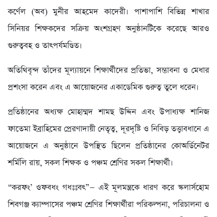
কর্ণেল (অব) মুনীর আহমেদ কাদেরী। পাশাপাশি বিভিন্ন শাখার
সিনিয়র শিক্ষকদের সক্রিয় অংশগ্রহণ অনুষ্ঠানটিকে করেছে আরও
গুরুত্ববহ ও তাৎপর্যমণ্ডিত।
অতিথিবৃন্দ তাঁদের মূল্যায়নে শিক্ষার্থীদের প্রতিভা, সম্ভাবনা ও মেধার
প্রশংসা করেন এবং এ আয়োজনের একাডেমিক গুরুত্ব তুলে ধরেন।
প্রতিষ্ঠানের অধ্যক্ষ মোহাম্মদ শামছ উদ্দিন এবং উপাধ্যক্ষ শানিজ
ফাতেমা ইব্রাহিমের প্রেরণাদায়ী নেতৃত্ব, দূরদৃষ্টি ও নিবিড় তত্ত্বাবধানে এ
আয়োজনে এ অনুষ্ঠানে উপস্থিত ছিলেন প্রতিষ্ঠানের কোঅর্ডিনেটর
শর্মিলি রায়, সকল শিক্ষক ও পঞ্চম শ্রেণির সকল শিক্ষার্থী।
“করফং’ ওফবধং গধঃঃবৎ”— এই মূলমন্ত্রকে ধারণ করে স্কলার্সহোম
শিবগঞ্জ ক্যাম্পাসের পঞ্চম শ্রেণির শিক্ষার্থীরা পরিকল্পনা, পরিচালনা ও