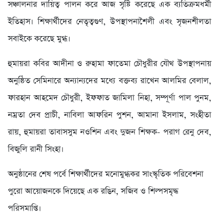
সঞ্চালনার দায়িত্ব পালন করে আজ সৃষ্টি করেছে এক ব্যতিক্রমধর্মী
ইতিহাস। শিক্ষার্থীদের নেতৃত্বগুণ, উপস্থাপনাশৈলী এবং সৃজনশীলতা
সবাইকে করেছে মুগ্ধ।
হুমায়রা কবির আদীনা ও রুহামা ফাতেমা চৌধুরীর যৌথ উপস্থাপনায়
অনুষ্ঠিত সেমিনারে অন্যান্যদের মধ্যে বক্তব্য রাখেন আলমির বেলাল,
ফারহান আহমেদ চৌধুরী, ইফফাত জামিলা নিহা, সম্পূর্ণা পাল পুনম,
নম্রতা দেব প্রাচী, নাবিলা আফরিন পুশন, আমানা ইসলাম, সংহীতা
রায়, হুমায়রা তাবাসসুম নওশিন এবং দুজন শিক্ষক- পরাগ রেনু দেব,
বিজুলি রানী সিংহা।
অনুষ্ঠানের শেষ পর্বে শিক্ষার্থীদের মনোমুগ্ধকর সাংস্কৃতিক পরিবেশনা
পুরো আয়োজনকে দিয়েছে এক রঙিন, সজিব ও শিল্পসমৃদ্ধ
পরিসমাপ্তি।