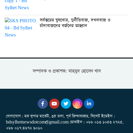
সর্বস্তরের ঘুষখোর, দুর্নীতিবাজ, দখলবাজ ও
চাঁদাবাজদের বর্জনের আহ্বান
সম্পাদক ও প্রকাশক: মাহমুদ হোসেন খান
যোগাযোগ : হক সুপার মার্কেট, ৩য় তলা, পূর্ব জিন্দাবাজার, সিলেট ইমেইল :
bdsylhetnewsdotcom@gmail.com মোবাইল : +৮৮ ০১৩ ১০৫৩ ২৭২৫,
+৮৮ ০১৭ ৪৬৭২ ৯০১০