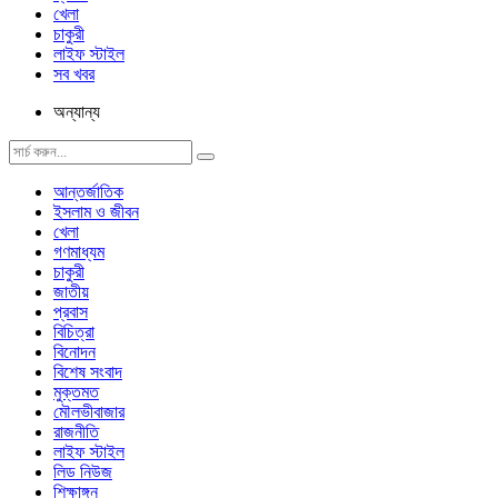
খেলা
চাকুরী
লাইফ স্টাইল
সব খবর
অন্যান্য
আন্তর্জাতিক
ইসলাম ও জীবন
খেলা
গণমাধ্যম
চাকুরী
জাতীয়
প্রবাস
বিচিত্রা
বিনোদন
বিশেষ সংবাদ
মুক্তমত
মৌলভীবাজার
রাজনীতি
লাইফ স্টাইল
লিড নিউজ
শিক্ষাঙ্গন