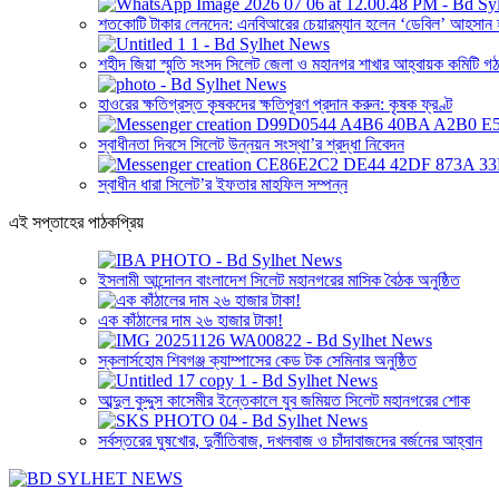
শতকোটি টাকার লেনদেন: এনবিআরের চেয়ারম্যান হলেন ‘ডেবিল’ আহসান হ
শহীদ জিয়া স্মৃতি সংসদ সিলেট জেলা ও মহানগর শাখার আহ্বায়ক কমিটি গ
হাওরের ক্ষতিগ্রস্ত কৃষকদের ক্ষতিপূরণ প্রদান করুন: কৃষক ফ্রণ্ট
স্বাধীনতা দিবসে সিলেট উন্নয়ন সংস্থা’র শ্রদ্ধা নিবেদন
স্বাধীন ধারা সিলেট’র ইফতার মাহফিল সম্পন্ন
এই সপ্তাহের পাঠকপ্রিয়
ইসলামী আন্দোলন বাংলাদেশ সিলেট মহানগরের মাসিক বৈঠক অনুষ্ঠিত
এক কাঁঠালের দাম ২৬ হাজার টাকা!
স্কলার্সহোম শিবগঞ্জ ক্যাম্পাসের কেড টক সেমিনার অনুষ্ঠিত
আব্দুল কুদ্দুস কাসেমীর ইন্তেকালে যুব জমিয়ত সিলেট মহানগরের শোক
সর্বস্তরের ঘুষখোর, দুর্নীতিবাজ, দখলবাজ ও চাঁদাবাজদের বর্জনের আহ্বান