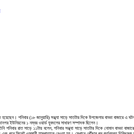
ি
য়েছেন। শনিবার (১৮ জানুয়ারি) সন্ধ্যা সাড়ে সাতটার দিকে উপজেলার বাড্ডা বাজারে এ ঘট
জানগর ইউনিয়নের ১ নম্বর ওয়ার্ড যুবদলের সাধারণ সম্পাদক ছিলেন।
িনি শনিবার রাত সাড়ে ১১টায় বলেন, শনিবার সন্ধ্যা সাড়ে সাতটার দিকে নোমান বাড্ডা বাজা
সে এবং পরে সিলেট ওসমানী হাসপাতালে নেওয়া হয়। সেখানে পৌঁছার পর কর্তব্যরত চিকিৎসক