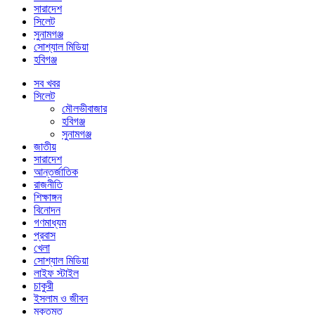
সারাদেশ
সিলেট
সুনামগঞ্জ
সোশ্যাল মিডিয়া
হবিগঞ্জ
সব খবর
সিলেট
মৌলভীবাজার
হবিগঞ্জ
সুনামগঞ্জ
জাতীয়
সারাদেশ
আন্তর্জাতিক
রাজনীতি
শিক্ষাঙ্গন
বিনোদন
গণমাধ্যম
প্রবাস
খেলা
সোশ্যাল মিডিয়া
লাইফ স্টাইল
চাকুরী
ইসলাম ও জীবন
মুক্তমত