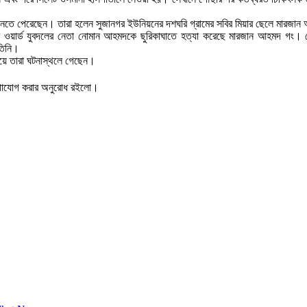
জানতে পেরেছেন। তারা হলেন সুজানগর ইউনিয়নের দশঘরি গ্রামের সবির মিয়ার ছেলে মারজা
য়ার্ড যুবদলের নেতা নোমান আহমদকে ছুরিকাঘাতে হত্যা করেছে মারজান আহমদ গং। নোমান
তিনি।
েয়ে তারা ঘটনাস্থলে গেছেন।
যোগাযোগ করার অনুরোধ রইলো।