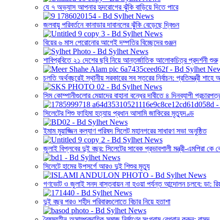
যে ৭ অভ্যাস আপনার হৃদরোগের ঝুঁকি বাড়িয়ে দিতে পারে
জলবায়ু পরিবর্তনে কানাডার দাবানলের ঝুঁকি বেড়েছে দ্বিগুন
বিয়ের ৬ মাস পেরোনোর আগেই দম্পতির বিচ্ছেদের গুঞ্জন
শাবিপ্রবিতে ২১ দেশের ছবি নিয়ে আন্তর্জাতিক আলোকচিত্র প্রদর্শনী শুরু
চলতি অর্থবছরেই স্থানীয় সরকারের সব স্তরের নির্বাচন: প্রতিমন্ত্রী শাহে
সিম কোম্পানীগুলোর মেয়াদের বাহানা বন্ধের দাবীতে ৪ দিনব্যাপী প্রচারপত্
সিলেটের শিশু ফাহিমা হত্যায় প্রধান আসামি জাকিরের মৃত্যুদণ্ড
ইমাম মুয়াজ্জিন কল্যাণ পরিষদ সিলেট মহানগরের সাধারণ সভা অনুষ্ঠিত
জুলাই বিপ্লবের দুই বছর: সিলেটের সাবেক প্রভাবশালী মন্ত্রী-এমপিরা ক
সিলেটে হামের উপসর্গে আরও দুই শিশুর মৃত্যু
গণভোট ও জুলাই সনদ বাস্তবায়ন না হওয়া পর্যন্ত আন্দোলন চলবে: ডা: রি
দুই বছর পরও শহীদ পরিবারগুলোতে বিচার নিয়ে হতাশা
বৈষম্যহীন-অসাম্প্রদায়িক সমাজ নির্মাণের সংগ্রাম বেগবান করুন: বাসদ