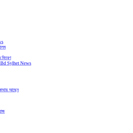
 আলম
র বিতরণ
ে কোথায় আছেন
য়াজ