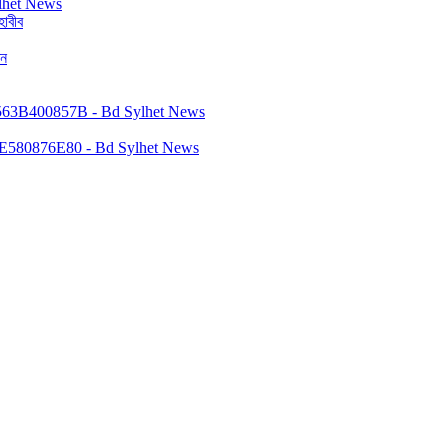
াবীব
ঠন