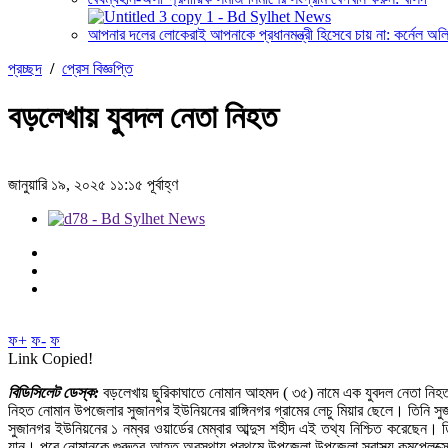
আপনার দলের লোকেরাই আপনাকে প্রধানমন্ত্রী হিসেবে চায় না: কর্নেল অল
প্রচ্ছদ
/
প্রেস বিজ্ঞপ্তি
বড়লেখায় যুবদল নেতা নিহত
জানুয়ারি ১৯, ২০২৫ ১১:১৫ পূর্বাহ্ণ
ফ+
ফ-
ফ
Link Copied!
বিডিসিলেট ডেস্ক:
বড়লেখায় ছুরিকাঘাতে নোমান আহমদ ( ৩৫) নামে এক যুবদল নেতা নিহত হ
নিহত নোমান উপজেলার সুজানগর ইউনিয়নের রাঙ্গিনগর গ্রামের লেচু মিয়ার ছেলে। তিনি সু
সুজানগর ইউনিয়নের ১ নম্বর ওয়ার্ডের মেম্বার আব্দুস শহীদ এই তথ্য নিশ্চিত করেছেন। ত
যান। পরে নোমানকে গুরুতর আহত অবস্থায় প্রথমে উপজেলা উপজেলা স্বাস্থ্য কমপ্লেক্