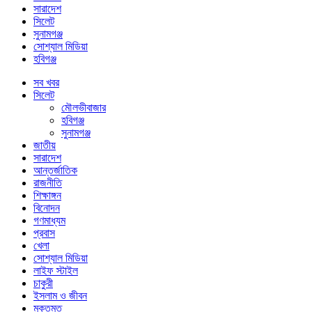
সারাদেশ
সিলেট
সুনামগঞ্জ
সোশ্যাল মিডিয়া
হবিগঞ্জ
সব খবর
সিলেট
মৌলভীবাজার
হবিগঞ্জ
সুনামগঞ্জ
জাতীয়
সারাদেশ
আন্তর্জাতিক
রাজনীতি
শিক্ষাঙ্গন
বিনোদন
গণমাধ্যম
প্রবাস
খেলা
সোশ্যাল মিডিয়া
লাইফ স্টাইল
চাকুরী
ইসলাম ও জীবন
মুক্তমত