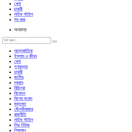
খেলা
চাকুরী
লাইফ স্টাইল
সব খবর
অন্যান্য
আন্তর্জাতিক
ইসলাম ও জীবন
খেলা
গণমাধ্যম
চাকুরী
জাতীয়
প্রবাস
বিচিত্রা
বিনোদন
বিশেষ সংবাদ
মুক্তমত
মৌলভীবাজার
রাজনীতি
লাইফ স্টাইল
লিড নিউজ
শিক্ষাঙ্গন