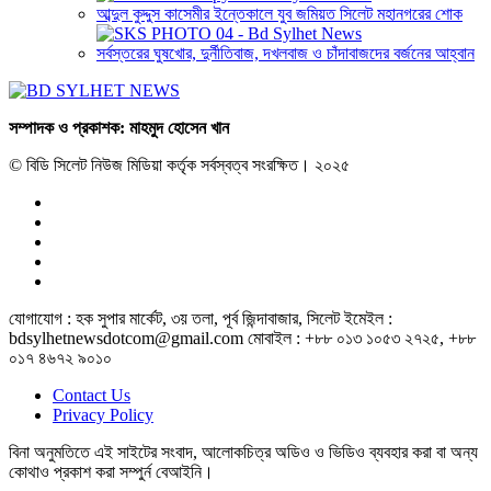
আব্দুল কুদ্দুস কাসেমীর ইন্তেকালে যুব জমিয়ত সিলেট মহানগরের শোক
সর্বস্তরের ঘুষখোর, দুর্নীতিবাজ, দখলবাজ ও চাঁদাবাজদের বর্জনের আহ্বান
সম্পাদক ও প্রকাশক: মাহমুদ হোসেন খান
© বিডি সিলেট নিউজ মিডিয়া কর্তৃক সর্বস্বত্ব সংরক্ষিত। ২০২৫
যোগাযোগ : হক সুপার মার্কেট, ৩য় তলা, পূর্ব জিন্দাবাজার, সিলেট ইমেইল :
bdsylhetnewsdotcom@gmail.com মোবাইল : +৮৮ ০১৩ ১০৫৩ ২৭২৫, +৮৮
০১৭ ৪৬৭২ ৯০১০
Contact Us
Privacy Policy
বিনা অনুমতিতে এই সাইটের সংবাদ, আলোকচিত্র অডিও ও ভিডিও ব্যবহার করা বা অন্য
কোথাও প্রকাশ করা সম্পুর্ন বেআইনি।