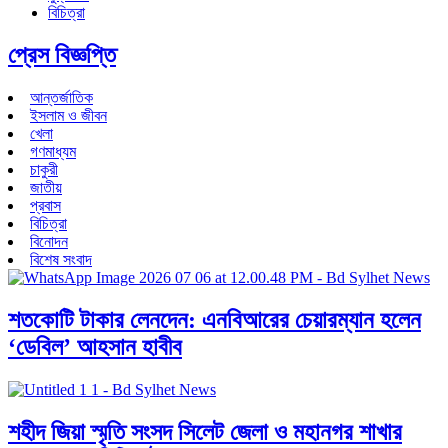
বিচিত্রা
প্রেস বিজ্ঞপ্তি
আন্তর্জাতিক
ইসলাম ও জীবন
খেলা
গণমাধ্যম
চাকুরী
জাতীয়
প্রবাস
বিচিত্রা
বিনোদন
বিশেষ সংবাদ
শতকোটি টাকার লেনদেন: এনবিআরের চেয়ারম্যান হলেন
‘ডেবিল’ আহসান হাবীব
শহীদ জিয়া স্মৃতি সংসদ সিলেট জেলা ও মহানগর শাখার