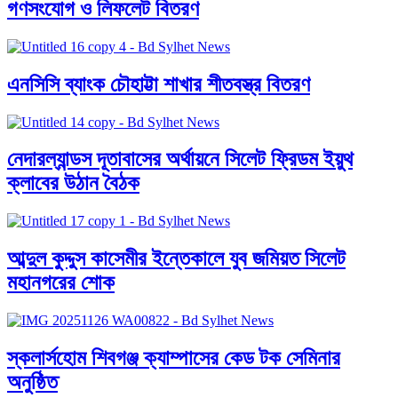
গণসংযোগ ও লিফলেট বিতরণ
এনসিসি ব্যাংক চৌহাট্টা শাখার শীতবস্ত্র বিতরণ
নেদারল্যান্ডস দূতাবাসের অর্থায়নে সিলেট ফ্রিডম ইয়ুথ
ক্লাবের উঠান বৈঠক
আব্দুল কুদ্দুস কাসেমীর ইন্তেকালে যুব জমিয়ত সিলেট
মহানগরের শোক
স্কলার্সহোম শিবগঞ্জ ক্যাম্পাসের কেড টক সেমিনার
অনুষ্ঠিত