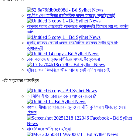
আ.লীগ-শেখ হাসিনার রাজনৈতিক দাফন হয়েছে: স্বরাষ্ট্রমন্ত্রী
আপনার দলের লোকেরাই আপনাকে প্রধানমন্ত্রী হিসেবে চায় না: কর্নেল
অলি
জুলাই জাদুঘর কোনো একক রাজনৈতিক ভাষ্যের স্থান হবে না:
প্রধানমন্ত্রী
ঢাকা কলেজে ছাত্রদল-শিবিরের সংঘর্ষ, উত্তেজনা
স্ত্রীর দেওয়া কিডনিতে জীবন পাওয়া সেই নাদিম আর নেই
এই সপ্তাহের পাঠকপ্রিয়
এনসিপির শীর্ষনেতারা কে কোন আসনে লড়বেন?
পঞ্চগড় সীমান্তে ভারতের নতুন সেনা ঘাঁটি, কুড়িগ্রাম সীমান্তে সেনা
স্টেশন
সাংবাদিককে গু’লি করে হ’ত্যা