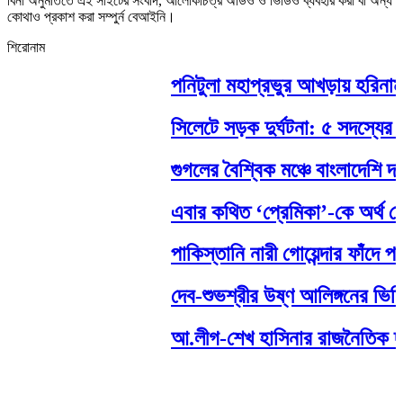
বিনা অনুমতিতে এই সাইটের সংবাদ, আলোকচিত্র অডিও ও ভিডিও ব্যবহার করা বা অন্য
কোথাও প্রকাশ করা সম্পুর্ন বেআইনি।
শিরোনাম
পনিটুলা মহাপ্রভুর আখড়ায় হরিনাম সং
সিলেটে সড়ক দুর্ঘটনা: ৫ সদস্যের ত
গুগলের বৈশ্বিক মঞ্চে বাংলাদেশি দম্
এবার কথিত ‘প্রেমিকা’-কে অর্থ দেও
পাকিস্তানি নারী গোয়েন্দার ফাঁদে প
দেব-শুভশ্রীর উষ্ণ আলিঙ্গনের ভিডি
আ.লীগ-শেখ হাসিনার রাজনৈতিক দাফন হয়