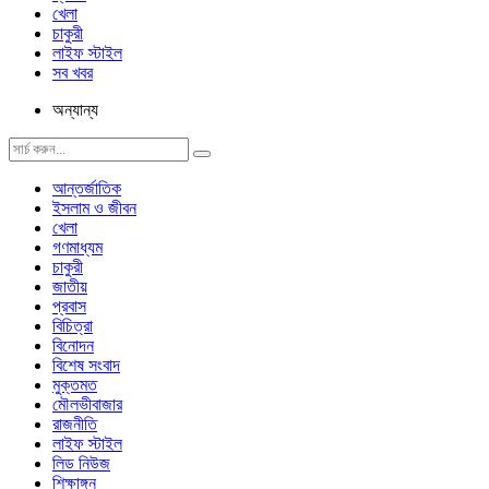
খেলা
চাকুরী
লাইফ স্টাইল
সব খবর
অন্যান্য
আন্তর্জাতিক
ইসলাম ও জীবন
খেলা
গণমাধ্যম
চাকুরী
জাতীয়
প্রবাস
বিচিত্রা
বিনোদন
বিশেষ সংবাদ
মুক্তমত
মৌলভীবাজার
রাজনীতি
লাইফ স্টাইল
লিড নিউজ
শিক্ষাঙ্গন