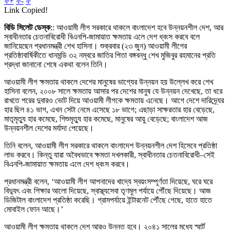
ফ+
ফ-
ফ
Link Copied!
বিডি সিলেট ডেস্ক
:: আওয়ামী লীগ সরকারে থাকলে বাংলাদেশ হবে উন্নয়নশীল দেশ, আর
স্বাধীনতার চেতনাবিরোধী বিএনপি-জামায়াত ক্ষমতায় এলে দেশ ধ্বংস করবে বলে
জানিয়েছেন প্রধানমন্ত্রী শেখ হাসিনা। শুক্রবার (২৩ জুন) আওয়ামী লীগের
প্রতিষ্ঠাবার্ষিকীতে ধানমন্ডি ৩২ নম্বরে জাতির পিতা বঙ্গবন্ধু শেখ মুজিবুর রহমানের প্রতি
শ্রদ্ধা জানানো শেষে একথা বলেন তিনি।
আওয়ামী লীগ ক্ষমতায় থাকলে দেশের মানুষের ভাগ্যের উন্নয়ন হয় উল্লেখ করে শেখ
হাসিনা বলেন, ২০০৮ সালে ক্ষমতায় আসার পর দেশের মানুষ যে উন্নয়ন দেখেছে, তা ধরে
রাখতে পরের দুবারও ভোট দিয়ে আওয়ামী লীগকে ক্ষমতায় এনেছে। আগে দেশে দারিদ্র্যের
হার ছিল ৪১ ভাগ, এখন সেটা নেমে এসেছে ১৮ ভাগে; এছাড়া সাক্ষরতার হার বেড়েছে,
মাতৃমৃত্যু হার কমেছে, শিশুমৃত্যু হার কমেছে, মানুষের আয়ু বেড়েছে; বাংলাদেশ আজ
উন্নয়নশীল দেশের মর্যাদা পেয়েছে।
তিনি বলেন, আওয়ামী লীগ সরকারে থাকলে বাংলাদেশ উন্নয়নশীল দেশ হিসেবে প্রতিষ্ঠা
লাভ করবে। কিন্তু যারা অবৈধভাবে ক্ষমতা দখলকারী, স্বাধীনতার চেতনাবিরোধী–সেই
বিএনপি-জামায়াত ক্ষমতায় এলে দেশ ধ্বংস করবে।
প্রধানমন্ত্রী বলেন, ‘আওয়ামী লীগ আপনাদের খাদ্যে স্বয়ংসম্পূর্ণতা দিয়েছে, ঘরে ঘরে
বিদ্যুৎ এবং শিক্ষার আলো দিয়েছে, স্বাস্থ্যসেবা তৃণমূল পর্যায়ে পৌঁছে দিয়েছে। আজ
ডিজিটাল বাংলাদেশ প্রতিষ্ঠা করেছি। গ্রামপর্যায়ে ইন্টারনেট পৌঁছে গেছে, হাতে হাতে
মোবাইল ফোন আছে।’
আওয়ামী লীগ ক্ষমতায় থাকলে দেশ আরও উন্নত হবে। ২০৪১ সালের মধ্যে স্মার্ট