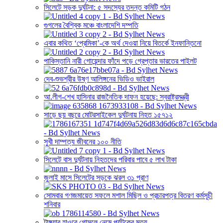
সিলেটে সড়ক দুর্ঘটনা: ৫ সদস্যের তদন্ত কমিটি গঠন
গুগলের বৈশ্বিক মঞ্চে বাংলাদেশি দম্পতি
এবার কথিত ‘প্রেমিকা’-কে অর্থ দেওয়া নিয়ে বিতর্কে ইনফান্তিনো
পাকিস্তানি নারী গোয়েন্দার ফাঁদে পড়ে গ্রেপ্তার ভারতের পাইলট
দেব-শুভশ্রীর উষ্ণ আলিঙ্গনের ভিডিও ভাইরাল
আ.লীগ-শেখ হাসিনার রাজনৈতিক দাফন হয়েছে: স্বরাষ্ট্রমন্ত্রী
সাড়ে ছয় বছরে মোটরসাইকেল দুর্ঘটনায় নিহত ১৫৭১২
সুখী দাম্পত্য জীবনের ১০০ নীতি
সিলেটে বাস দুর্ঘটনায় নিহতদের পরিবার পাবে ৫ লাখ টাকা
জুলাই মাসে সিলেটের সড়কে ঝরল ৩১ প্রাণ
সোমবার গণজমায়েত সফলে মশাল মিছিল ও প্রচারপত্র বিতরণ কর্মসূচী
শনিবার
টাঙ্গুয়ার হাওরে গোসলে নেমে পর্যটকের মৃত্যু