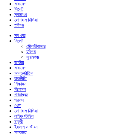
সারাদেশ
সিলেট
সুনামগঞ্জ
সোশ্যাল মিডিয়া
হবিগঞ্জ
সব খবর
সিলেট
মৌলভীবাজার
হবিগঞ্জ
সুনামগঞ্জ
জাতীয়
সারাদেশ
আন্তর্জাতিক
রাজনীতি
শিক্ষাঙ্গন
বিনোদন
গণমাধ্যম
প্রবাস
খেলা
সোশ্যাল মিডিয়া
লাইফ স্টাইল
চাকুরী
ইসলাম ও জীবন
মুক্তমত