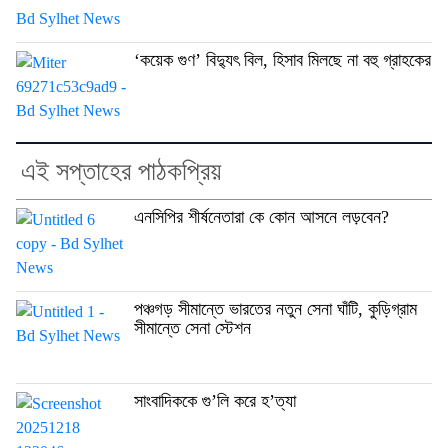
‘কয়েক গুণ’ বিদ্যুৎ বিল, হিসাব মিলছে না বহু গ্রাহকের
এই সপ্তাহের পাঠকপ্রিয়
এনসিপির শীর্ষনেতারা কে কোন আসনে লড়বেন?
পঞ্চগড় সীমান্তে ভারতের নতুন সেনা ঘাঁটি, কুড়িগ্রাম
সীমান্তে সেনা স্টেশন
সাংবাদিককে গু’লি করে হ’ত্যা