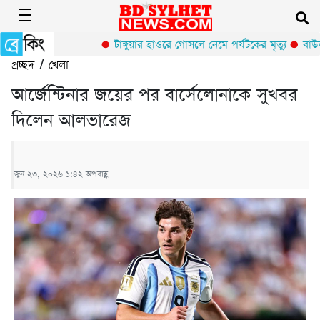
টাঙ্গুয়ার হাওরে গোসলে নেমে পর্যটকের মৃত্যু
বাউলশ
প্রচ্ছদ
/
খেলা
আর্জেন্টিনার জয়ের পর বার্সেলোনাকে সুখবর
দিলেন আলভারেজ
জুন ২৩, ২০২৬ ১:৪২ অপরাহ্ণ