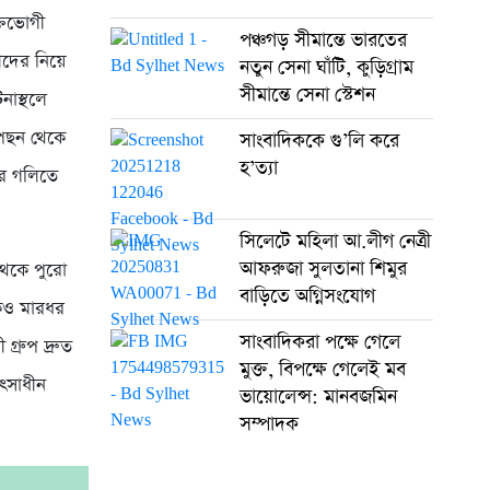
ক্তভোগী
পঞ্চগড় সীমান্তে ভারতের
সীদের নিয়ে
নতুন সেনা ঘাঁটি, কুড়িগ্রাম
সীমান্তে সেনা স্টেশন
নাস্থলে
 পেছন থেকে
সাংবাদিককে গু’লি করে
হ’ত্যা
র গলিতে
সিলেটে মহিলা আ.লীগ নেত্রী
আফরুজা সুলতানা শিমুর
 থেকে পুরো
বাড়িতে অগ্নিসংযোগ
াকেও মারধর
সাংবাদিকরা পক্ষে গেলে
গ্রুপ দ্রুত
মুক্ত, বিপক্ষে গেলেই মব
ৎসাধীন
ভায়োলেন্স: মানবজমিন
সম্পাদক