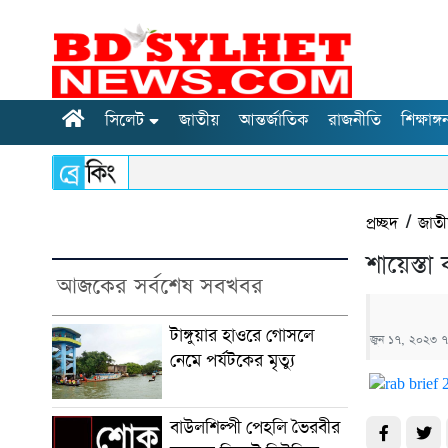
সিলেট
জাতীয়
আন্তর্জাতিক
রাজনীতি
শিক্ষাঙ্গ
প্রচ্ছদ
/
জাত
শায়েস্তা
আজকের সর্বশেষ সবখবর
টাঙ্গুয়ার হাওরে গোসলে
জুন ১৭, ২০২৩ ৭
নেমে পর্যটকের মৃত্যু
বাউলশিল্পী পেহলি ভৈরবীর