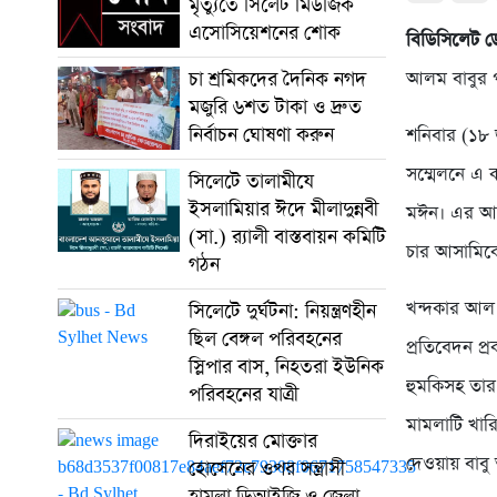
মৃত্যুতে সিলেট মিউজিক
এসোসিয়েশনের শোক
বিডিসিলেট ডে
চা শ্রমিকদের দৈনিক নগদ
আলম বাবুর প
মজুরি ৬শত টাকা ও দ্রুত
নির্বাচন ঘোষণা করুন
শনিবার (১৮ জ
সম্মেলনে এ 
সিলেটে তালামীযে
ইসলামিয়ার ঈদে মীলাদুন্নবী
মঈন। এর আগে
(সা.) র‌্যালী বাস্তবায়ন কমিটি
চার আসামিকে 
গঠন
খন্দকার আল 
সিলেটে দুর্ঘটনা: নিয়ন্ত্রণহীন
ছিল বেঙ্গল পরিবহনের
প্রতিবেদন প্
স্লিপার বাস, নিহতরা ইউনিক
হুমকিসহ তার 
পরিবহনের যাত্রী
মামলাটি খার
দিরাইয়ের মোক্তার
দেওয়ায় বাবু
হোসেনের ওপর সন্ত্রাসী
হামলা ডিআইজি ও জেলা