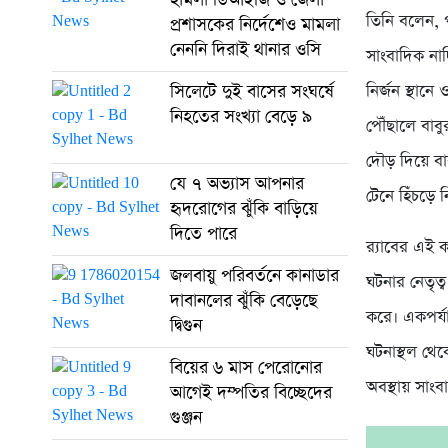
তিনি বলেন, 
প্রশাসকের নির্দেশেও মামলা
নেননি দিরাই থানার ওসি
সাংবাদিক নাদ
সিলেটে দুই বাসের সংঘর্ষে
নির্জন স্থা
নিহতের সংখ্যা বেড়ে ৯
পৌঁছালে বাব
দৌড় দিয়ে ব
যে ৭ অভ্যাস আপনার
টেনে হিঁচড়
হৃদরোগের ঝুঁকি বাড়িয়ে
দিতে পারে
র‌্যাবের এই 
জলবায়ু পরিবর্তনে কানাডার
ঘটনার নেতৃত্
দাবানলের ঝুঁকি বেড়েছে
করে। একপর্যা
দ্বিগুন
ঘটনাস্থল থে
বিয়ের ৬ মাস পেরোনোর
অবস্থায় সাংব
আগেই দম্পতির বিচ্ছেদের
গুঞ্জন