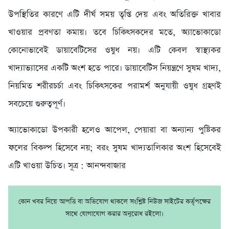
উপস্থিতির কারণে এটি দীর্ঘ সময় তৃপ্তি দেয় এবং অতিরিক্ত খাবার
খাওয়ার প্রবণতা কমায়। তবে চিকিৎসকদের মতে, অ্যাভোকাডো
কোনোভাবেই ডায়াবেটিসের ওষুধ নয়। এটি কেবল স্বাস্থ্যকর
খাদ্যাভ্যাসের একটি অংশ হতে পারে। ডায়াবেটিস নিয়ন্ত্রণে সুষম খাদ্য,
নিয়মিত শরীরচর্চা এবং চিকিৎসকের পরামর্শ অনুযায়ী ওষুধ গ্রহণই
সবচেয়ে গুরুত্বপূর্ণ।
অ্যাভোকাডো উপকারী হলেও আপেল, পেয়ারা বা অন্যান্য পুষ্টিকর
ফলের বিকল্প হিসেবে নয়; বরং সুষম খাদ্যতালিকার অংশ হিসেবেই
এটি খাওয়া উচিত। সূত্র : আনন্দবাজার
কোন খবর নিয়ে আপত্তি বা অভিযোগ থাকলে সংশ্লিষ্ট নিউজ সাইটের কর্তৃপক্ষের
সাথে যোগাযোগ করার অনুরোধ রইলো।