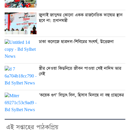
জুলাই জাদুঘর কোনো একক রাজনৈতিক ভাষ্যের স্থান
হবে না: প্রধানমন্ত্রী
ঢাকা কলেজে ছাত্রদল-শিবিরের সংঘর্ষ, উত্তেজনা
স্ত্রীর দেওয়া কিডনিতে জীবন পাওয়া সেই নাদিম আর
নেই
‘কয়েক গুণ’ বিদ্যুৎ বিল, হিসাব মিলছে না বহু গ্রাহকের
এই সপ্তাহের পাঠকপ্রিয়