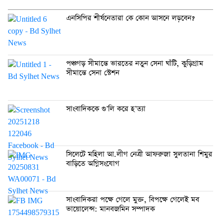
এনসিপির শীর্ষনেতারা কে কোন আসনে লড়বেন?
পঞ্চগড় সীমান্তে ভারতের নতুন সেনা ঘাঁটি, কুড়িগ্রাম
সীমান্তে সেনা স্টেশন
সাংবাদিককে গু’লি করে হ’ত্যা
সিলেটে মহিলা আ.লীগ নেত্রী আফরুজা সুলতানা শিমুর
বাড়িতে অগ্নিসংযোগ
সাংবাদিকরা পক্ষে গেলে মুক্ত, বিপক্ষে গেলেই মব
ভায়োলেন্স: মানবজমিন সম্পাদক