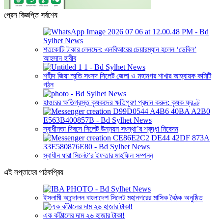
প্রেস বিজ্ঞপ্তি সর্বশেষ
শতকোটি টাকার লেনদেন: এনবিআরের চেয়ারম্যান হলেন ‘ডেবিল’
আহসান হাবীব
শহীদ জিয়া স্মৃতি সংসদ সিলেট জেলা ও মহানগর শাখার আহ্বায়ক কমিটি
গঠন
হাওরের ক্ষতিগ্রস্ত কৃষকদের ক্ষতিপূরণ প্রদান করুন: কৃষক ফ্রণ্ট
স্বাধীনতা দিবসে সিলেট উন্নয়ন সংস্থা’র শ্রদ্ধা নিবেদন
স্বাধীন ধারা সিলেট’র ইফতার মাহফিল সম্পন্ন
এই সপ্তাহের পাঠকপ্রিয়
ইসলামী আন্দোলন বাংলাদেশ সিলেট মহানগরের মাসিক বৈঠক অনুষ্ঠিত
এক কাঁঠালের দাম ২৬ হাজার টাকা!