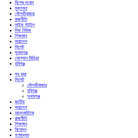
বিশেষ সংবাদ
মুক্তমত
মৌলভীবাজার
রাজনীতি
লাইফ স্টাইল
লিড নিউজ
শিক্ষাঙ্গন
সারাদেশ
সিলেট
সুনামগঞ্জ
সোশ্যাল মিডিয়া
হবিগঞ্জ
সব খবর
সিলেট
মৌলভীবাজার
হবিগঞ্জ
সুনামগঞ্জ
জাতীয়
সারাদেশ
আন্তর্জাতিক
রাজনীতি
শিক্ষাঙ্গন
বিনোদন
গণমাধ্যম