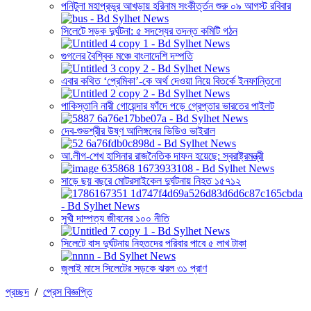
পনিটুলা মহাপ্রভুর আখড়ায় হরিনাম সংকীর্ত্তন শুরু ০৯ আগস্ট রবিবার
সিলেটে সড়ক দুর্ঘটনা: ৫ সদস্যের তদন্ত কমিটি গঠন
গুগলের বৈশ্বিক মঞ্চে বাংলাদেশি দম্পতি
এবার কথিত ‘প্রেমিকা’-কে অর্থ দেওয়া নিয়ে বিতর্কে ইনফান্তিনো
পাকিস্তানি নারী গোয়েন্দার ফাঁদে পড়ে গ্রেপ্তার ভারতের পাইলট
দেব-শুভশ্রীর উষ্ণ আলিঙ্গনের ভিডিও ভাইরাল
আ.লীগ-শেখ হাসিনার রাজনৈতিক দাফন হয়েছে: স্বরাষ্ট্রমন্ত্রী
সাড়ে ছয় বছরে মোটরসাইকেল দুর্ঘটনায় নিহত ১৫৭১২
সুখী দাম্পত্য জীবনের ১০০ নীতি
সিলেটে বাস দুর্ঘটনায় নিহতদের পরিবার পাবে ৫ লাখ টাকা
জুলাই মাসে সিলেটের সড়কে ঝরল ৩১ প্রাণ
প্রচ্ছদ
/
প্রেস বিজ্ঞপ্তি