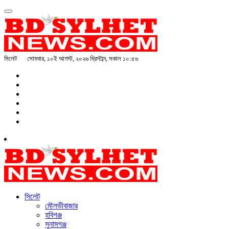
সিলেট
সোমবার, ১০ই আগস্ট, ২০২৬ খ্রিস্টাব্দ, সকাল ১০:৫৬
সিলেট
মৌলভীবাজার
হবিগঞ্জ
সুনামগঞ্জ