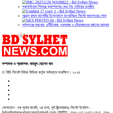
স্কলার্সহোম শিবগঞ্জ ক্যাম্পাসের কেড টক সেমিনার অনুষ্ঠিত
আব্দুল কুদ্দুস কাসেমীর ইন্তেকালে যুব জমিয়ত সিলেট মহানগরের শোক
সর্বস্তরের ঘুষখোর, দুর্নীতিবাজ, দখলবাজ ও চাঁদাবাজদের বর্জনের আহ্বান
সম্পাদক ও প্রকাশক: মাহমুদ হোসেন খান
© বিডি সিলেট নিউজ মিডিয়া কর্তৃক সর্বস্বত্ব সংরক্ষিত। ২০২৫
যোগাযোগ : হক সুপার মার্কেট, ৩য় তলা, পূর্ব জিন্দাবাজার, সিলেট ইমেইল :
bdsylhetnewsdotcom@gmail.com মোবাইল : +৮৮ ০১৩ ১০৫৩ ২৭২৫, +৮৮