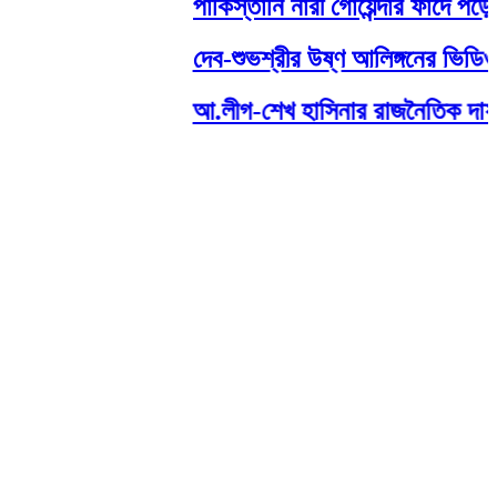
পাকিস্তানি নারী গোয়েন্দার ফাঁদে পড়ে
দেব-শুভশ্রীর উষ্ণ আলিঙ্গনের ভিডিও 
আ.লীগ-শেখ হাসিনার রাজনৈতিক দাফন হয়েছ