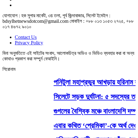
যোগাযোগ : হক সুপার মার্কেট, ৩য় তলা, পূর্ব জিন্দাবাজার, সিলেট ইমেইল :
bdsylhetnewsdotcom@gmail.com মোবাইল : +৮৮ ০১৩ ১০৫৩ ২৭২৫, +৮৮
০১৭ ৪৬৭২ ৯০১০
Contact Us
Privacy Policy
বিনা অনুমতিতে এই সাইটের সংবাদ, আলোকচিত্র অডিও ও ভিডিও ব্যবহার করা বা অন্য
কোথাও প্রকাশ করা সম্পুর্ন বেআইনি।
শিরোনাম
পনিটুলা মহাপ্রভুর আখড়ায় হরিনাম সংকী
সিলেটে সড়ক দুর্ঘটনা: ৫ সদস্যের তদন
গুগলের বৈশ্বিক মঞ্চে বাংলাদেশি দম্পতি
এবার কথিত ‘প্রেমিকা’-কে অর্থ দেওয়া