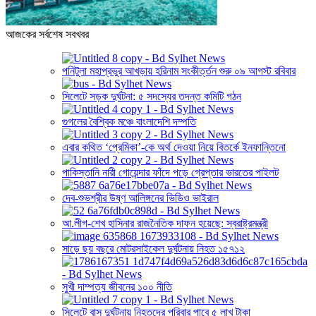
আজকের সর্বশেষ সবখবর
পনিটুলা মহাপ্রভুর আখড়ায় হরিনাম সংকীর্ত্তন শুরু ০৯ আগস্ট রবিবার
সিলেটে সড়ক দুর্ঘটনা: ৫ সদস্যের তদন্ত কমিটি গঠন
গুগলের বৈশ্বিক মঞ্চে বাংলাদেশি দম্পতি
এবার কথিত ‘প্রেমিকা’-কে অর্থ দেওয়া নিয়ে বিতর্কে ইনফান্তিনো
পাকিস্তানি নারী গোয়েন্দার ফাঁদে পড়ে গ্রেপ্তার ভারতের পাইলট
দেব-শুভশ্রীর উষ্ণ আলিঙ্গনের ভিডিও ভাইরাল
আ.লীগ-শেখ হাসিনার রাজনৈতিক দাফন হয়েছে: স্বরাষ্ট্রমন্ত্রী
সাড়ে ছয় বছরে মোটরসাইকেল দুর্ঘটনায় নিহত ১৫৭১২
সুখী দাম্পত্য জীবনের ১০০ নীতি
সিলেটে বাস দুর্ঘটনায় নিহতদের পরিবার পাবে ৫ লাখ টাকা