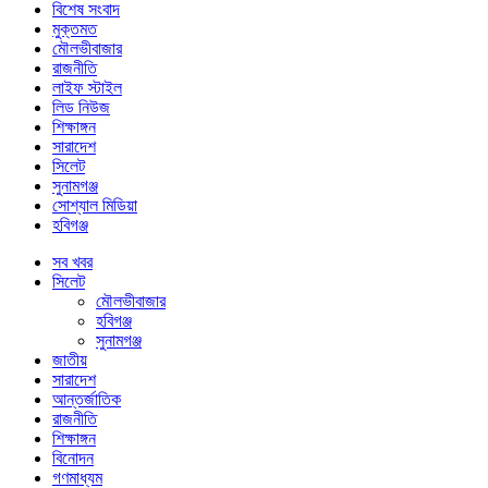
বিশেষ সংবাদ
মুক্তমত
মৌলভীবাজার
রাজনীতি
লাইফ স্টাইল
লিড নিউজ
শিক্ষাঙ্গন
সারাদেশ
সিলেট
সুনামগঞ্জ
সোশ্যাল মিডিয়া
হবিগঞ্জ
সব খবর
সিলেট
মৌলভীবাজার
হবিগঞ্জ
সুনামগঞ্জ
জাতীয়
সারাদেশ
আন্তর্জাতিক
রাজনীতি
শিক্ষাঙ্গন
বিনোদন
গণমাধ্যম