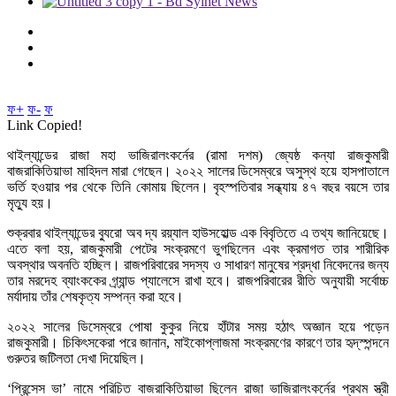
ফ+
ফ-
ফ
Link Copied!
থাইল্যান্ডের রাজা মহা ভাজিরালংকর্নের (রামা দশম) জ্যেষ্ঠ কন্যা রাজকুমারী
বাজরাকিতিয়াভা মাহিদল মারা গেছেন। ২০২২ সালের ডিসেম্বরে অসুস্থ হয়ে হাসপাতালে
ভর্তি হওয়ার পর থেকে তিনি কোমায় ছিলেন। বৃহস্পতিবার সন্ধ্যায় ৪৭ বছর বয়সে তার
মৃত্যু হয়।
শুক্রবার থাইল্যান্ডের ব্যুরো অব দ্য রয়্যাল হাউসহোল্ড এক বিবৃতিতে এ তথ্য জানিয়েছে।
এতে বলা হয়, রাজকুমারী পেটের সংক্রমণে ভুগছিলেন এবং ক্রমাগত তার শারীরিক
অবস্থার অবনতি হচ্ছিল। রাজপরিবারের সদস্য ও সাধারণ মানুষের শ্রদ্ধা নিবেদনের জন্য
তার মরদেহ ব্যাংককের গ্র্যান্ড প্যালেসে রাখা হবে। রাজপরিবারের রীতি অনুযায়ী সর্বোচ্চ
মর্যাদায় তাঁর শেষকৃত্য সম্পন্ন করা হবে।
২০২২ সালের ডিসেম্বরে পোষা কুকুর নিয়ে হাঁটার সময় হঠাৎ অজ্ঞান হয়ে পড়েন
রাজকুমারী। চিকিৎসকেরা পরে জানান, মাইকোপ্লাজমা সংক্রমণের কারণে তার হৃদ্‌স্পন্দনে
গুরুতর জটিলতা দেখা দিয়েছিল।
‘প্রিন্সেস ভা’ নামে পরিচিত বাজরাকিতিয়াভা ছিলেন রাজা ভাজিরালংকর্নের প্রথম স্ত্রী