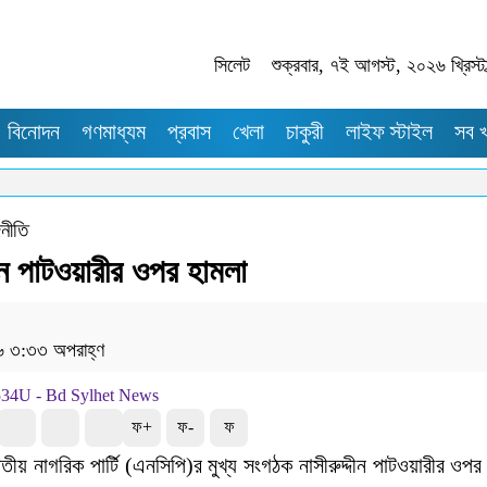
সিলেট
শুক্রবার, ৭ই আগস্ট, ২০২৬ খ্রিস্টা
বিনোদন
গণমাধ্যম
প্রবাস
খেলা
চাকুরী
লাইফ স্টাইল
সব 
নীতি
দীন পাটওয়ারীর ওপর হামলা
৬ ৩:৩৩ অপরাহ্ণ
ফ+
ফ-
ফ
তীয় নাগরিক পার্টি (এনসিপি)র মুখ্য সংগঠক নাসীরুদ্দীন পাটওয়ারীর ওপর