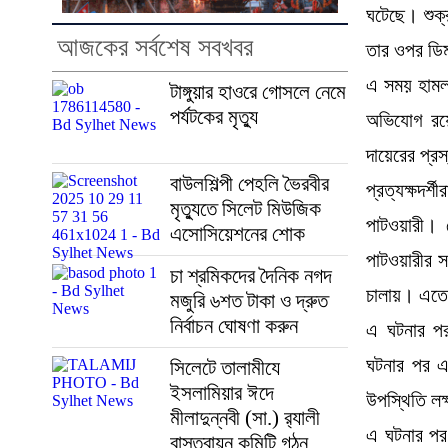
ঘটেছে। শুক্
আজকের সর্বশেষ সবখবর
তার ওপর ডিম
এ সময় হামলা
টাঙ্গুয়ার হাওরে গোসলে নেমে
পর্যটকের মৃত্যু
অভিযোগ রয়ে
দায়েরের প্র
বাউলশিল্পী পেহলি ভৈরবীর
প্রত্যক্ষদর
মৃত্যুতে সিলেট মিউজিক
পাটওয়ারী। স
এসোসিয়েশনের শোক
পাটওয়ারীর স
চা শ্রমিকদের দৈনিক নগদ
চালায়। এতে
মজুরি ৬শত টাকা ও দ্রুত
নির্বাচন ঘোষণা করুন
এ ঘটনার পর
ঘটনার পর এল
সিলেটে তালামীযে
ইসলামিয়ার ঈদে
উপস্থিতি লক
মীলাদুন্নবী (সা.) র‌্যালী
এ ঘটনার পর
বাস্তবায়ন কমিটি গঠন