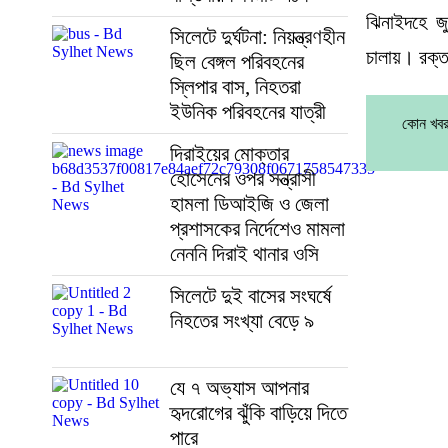
ঝিনাইদহে জু
সিলেটে দুর্ঘটনা: নিয়ন্ত্রণহীন
চালায়। রক্
ছিল বেঙ্গল পরিবহনের
স্লিপার বাস, নিহতরা
ইউনিক পরিবহনের যাত্রী
কোন খবর
দিরাইয়ের মোক্তার
হোসেনের ওপর সন্ত্রাসী
হামলা ডিআইজি ও জেলা
প্রশাসকের নির্দেশেও মামলা
নেননি দিরাই থানার ওসি
সিলেটে দুই বাসের সংঘর্ষে
নিহতের সংখ্যা বেড়ে ৯
যে ৭ অভ্যাস আপনার
হৃদরোগের ঝুঁকি বাড়িয়ে দিতে
পারে