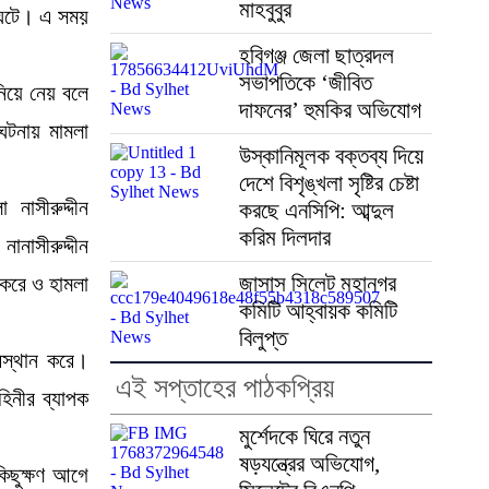
মাহবুবুর
া ঘটে। এ সময়
হবিগঞ্জ জেলা ছাত্রদল
সভাপতিকে ‘জীবিত
নিয়ে নেয় বলে
দাফনের’ হুমকির অভিযোগ
ঘটনায় মামলা
উস্কানিমূলক বক্তব্য দিয়ে
দেশে বিশৃঙ্খলা সৃষ্টির চেষ্টা
 নাসীরুদ্দীন
করছে এনসিপি: আব্দুল
করিম দিলদার
ানাসীরুদ্দীন
জাসাস সিলেট মহানগর
 করে ও হামলা
কমিটি আহ্বায়ক কমিটি
বিলুপ্ত
বস্থান করে।
এই সপ্তাহের পাঠকপ্রিয়
হিনীর ব্যাপক
মুর্শেদকে ঘিরে নতুন
ষড়যন্ত্রের অভিযোগ,
িছুক্ষণ আগে