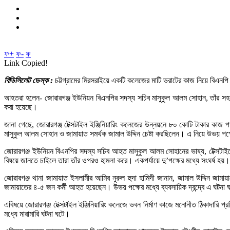
ফ+
ফ-
ফ
Link Copied!
বিডিসিলেট ডেস্ক :
চট্টগ্রামের মিরসরাইয়ে একটি কলেজের মাটি ভরাটের কাজ নিয়ে বিএন
আহতরা হলেন- জোরারগঞ্জ ইউনিয়ন বিএনপির সদস্য সচিব মাসুকুল আলম সোহান, তাঁর সহযোগ
করা হয়েছে।
জানা গেছে, জোরারগঞ্জ টেক্সটাইল ইঞ্জিনিয়ারিং কলেজের উন্নয়নে ৮০ কোটি টাকার কাজ প
মাসুকুল আলম সোহান ও জামায়াত সমর্থক জামাল উদ্দিন চেষ্টা করছিলেন। এ নিয়ে উভয় পক্ষ
জোরারগঞ্জ ইউনিয়ন বিএনপির সদস্য সচিব আহত মাসুকুল আলম সোহানের ভাষ্য, টেক্সটা
বিষয়ে জানতে চাইলে তারা তাঁর ওপরও হামলা করে। একপর্যায়ে দু’পক্ষের মধ্যে সংঘর্ষ হয়।
জোরারগঞ্জ থানা জামায়াত ইসলামীর আমির নুরুল হুদা হামিদী জানান, জামাল উদ্দিন 
জামায়াতের ৪-৫ জন কর্মী আহত হয়েছেন। উভয় পক্ষের মধ্যে ব্যবসায়িক দ্বন্দ্বে এ ঘটনা
এবিষয়ে জোরারগঞ্জ টেক্সটাইল ইঞ্জিনিয়ারিং কলেজে ভবন নির্মাণ কাজে মনোনীত ঠিকাদারি প
মধ্যে মারামারি ঘটনা ঘটে।