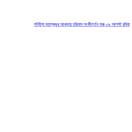
পনিটুলা মহাপ্রভুর আখড়ায় হরিনাম সংকীর্ত্তন শুরু ০৯ আগস্ট রবিবার
সিলেটে