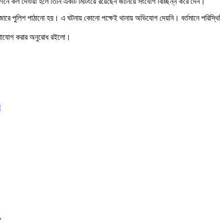
নে কল দেওয়া হলে তিনি একটি মিটিংয়ে রয়েছেন জানিয়ে সংযোগ বিচ্ছিন্ন করে দেন।
 বাজারে পুলিশ পাঠানো হয়। এ ঘটনায় কোনো পক্ষেই থানায় অভিযোগ দেয়নি। বর্তমানে পরিস্থ
যোগাযোগ করার অনুরোধ রইলো।
ি
ন