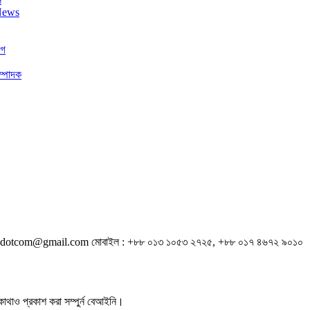
োগ
ম্পাদক
sylhetnewsdotcom@gmail.com মোবাইল : +৮৮ ০১৩ ১০৫৩ ২৭২৫, +৮৮ ০১৭ ৪৬৭২ ৯০১০
থাও প্রকাশ করা সম্পুর্ন বেআইনি।