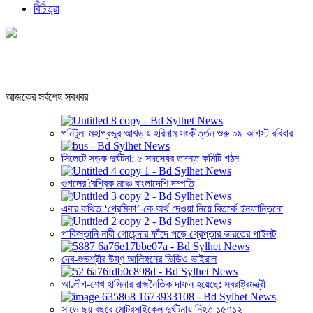
বিচিত্রা
আজকের সর্বশেষ সবখবর
পনিটুলা মহাপ্রভুর আখড়ায় হরিনাম সংকীর্ত্তন শুরু ০৯ আগস্ট রবিবার
সিলেটে সড়ক দুর্ঘটনা: ৫ সদস্যের তদন্ত কমিটি গঠন
গুগলের বৈশ্বিক মঞ্চে বাংলাদেশি দম্পতি
এবার কথিত ‘প্রেমিকা’-কে অর্থ দেওয়া নিয়ে বিতর্কে ইনফান্তিনো
পাকিস্তানি নারী গোয়েন্দার ফাঁদে পড়ে গ্রেপ্তার ভারতের পাইলট
দেব-শুভশ্রীর উষ্ণ আলিঙ্গনের ভিডিও ভাইরাল
আ.লীগ-শেখ হাসিনার রাজনৈতিক দাফন হয়েছে: স্বরাষ্ট্রমন্ত্রী
সাড়ে ছয় বছরে মোটরসাইকেল দুর্ঘটনায় নিহত ১৫৭১২