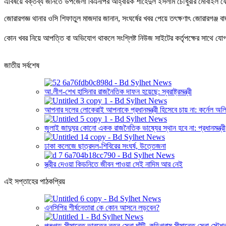
এবিষয়ে বক্তব্য জানতে উপজেলা বিএনপির আহ্বায়ক শাহেদুল ইসলাম চৌধুরীর মোবাইল ফো
জোরারগজ্ঞ থানার ওসি শিফাতুল মাজদার জানান, সংঘর্ষের খবর পেয়ে তৎক্ষণাৎ জোরারগঞ্জ
কোন খবর নিয়ে আপত্তি বা অভিযোগ থাকলে সংশ্লিষ্ট নিউজ সাইটের কর্তৃপক্ষের সাথে 
জাতীয় সর্বশেষ
আ.লীগ-শেখ হাসিনার রাজনৈতিক দাফন হয়েছে: স্বরাষ্ট্রমন্ত্রী
আপনার দলের লোকেরাই আপনাকে প্রধানমন্ত্রী হিসেবে চায় না: কর্নেল অল
জুলাই জাদুঘর কোনো একক রাজনৈতিক ভাষ্যের স্থান হবে না: প্রধানমন্ত্রী
ঢাকা কলেজে ছাত্রদল-শিবিরের সংঘর্ষ, উত্তেজনা
স্ত্রীর দেওয়া কিডনিতে জীবন পাওয়া সেই নাদিম আর নেই
এই সপ্তাহের পাঠকপ্রিয়
এনসিপির শীর্ষনেতারা কে কোন আসনে লড়বেন?
পঞ্চগড় সীমান্তে ভারতের নতুন সেনা ঘাঁটি, কুড়িগ্রাম সীমান্তে সেনা স্টেশ