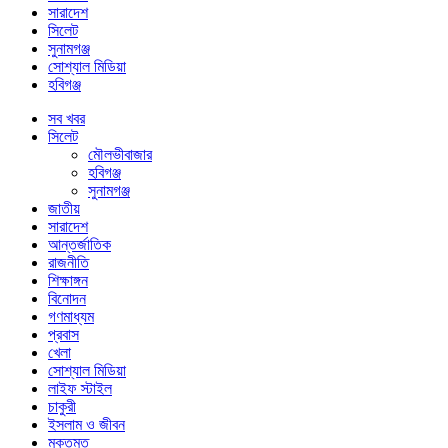
সারাদেশ
সিলেট
সুনামগঞ্জ
সোশ্যাল মিডিয়া
হবিগঞ্জ
সব খবর
সিলেট
মৌলভীবাজার
হবিগঞ্জ
সুনামগঞ্জ
জাতীয়
সারাদেশ
আন্তর্জাতিক
রাজনীতি
শিক্ষাঙ্গন
বিনোদন
গণমাধ্যম
প্রবাস
খেলা
সোশ্যাল মিডিয়া
লাইফ স্টাইল
চাকুরী
ইসলাম ও জীবন
মুক্তমত