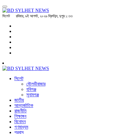
সিলেট
রবিবার, ৯ই আগস্ট, ২০২৬ খ্রিস্টাব্দ, দুপুর ১:৩৩
সিলেট
মৌলভীবাজার
হবিগঞ্জ
সুনামগঞ্জ
জাতীয়
আন্তর্জাতিক
রাজনীতি
শিক্ষাঙ্গন
বিনোদন
গণমাধ্যম
প্রবাস