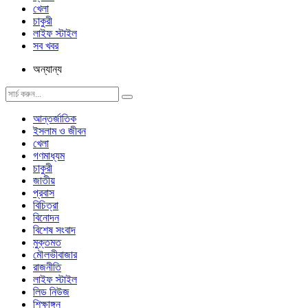
খেলা
চাকুরী
লাইফ স্টাইল
সব খবর
অন্যান্য
আন্তর্জাতিক
ইসলাম ও জীবন
খেলা
গণমাধ্যম
চাকুরী
জাতীয়
প্রবাস
বিচিত্রা
বিনোদন
বিশেষ সংবাদ
মুক্তমত
মৌলভীবাজার
রাজনীতি
লাইফ স্টাইল
লিড নিউজ
শিক্ষাঙ্গন