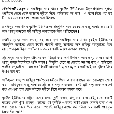
Link Copied!
বিডিসিলেট ডেস্ক :
মাদারীপুর সদর থানার ধুরাইল ইউনিয়নের উত্তরবিরাঙ্গন গ্রামে
পরকীয়ার জেরে ছোট ভাইয়ের স্ত্রীকে নিয়ে পালিয়েছে বড় ভাই। এ ঘটনা নিয়ে গত দুই
দিন ধরে এলাকায় বেশ চাঞ্চল্য দেখা দিয়েছে।
মাদারীপুর সদর থানার ধুরাইল ইউনিয়নের সামসুদ্দিন সরদারের ছেলে যাচ্চু সরদার তার ছোট
ভাই পান্নু সরদারের স্ত্রী মাহিনুর আক্তারকে নিয়ে পালিয়েছেন।
স্থানীয় সূত্রে জানা গেছে, ১২ বছর পূর্বে মাদারীপুর সদর থানার ধুরাইল ইউনিয়নের
সামসুদ্দিন সরদারের ছেলে ইতালি প্রবাসী পান্নু সরদারের সঙ্গে মাহিনুর আক্তারের বিয়ে
হয়। পান্নু-মাহিনুর দম্পত্তির ৯ বছরের একটি কন্যাসন্তানও রয়েছে।
স্ত্রী-সন্তানের ভবিষ্যৎ জীবনের কথা চিন্তা করে অর্থ উপার্জন করার জন্য ৫ বছর আগে
পান্নু সরদার ইতালিতে পাড়ি জমান। কিছুদিন যেতে না যেতেই শুরু হয় বাচ্চু ও মাহিনুরের
পরকীয়া প্রেমলীলা। এলাকায় বিষয়টি জানাজানি হলে যাচ্চু তার ছোট ভাইয়ের স্ত্রীকে নিয়ে
উধাও হয়ে যায়।
অভিযুক্ত যাচ্চু ও মাহিনুর গাজীপুরের টঙ্গীতে গিয়ে বসবাস করছেন বলে লোকমুখে শোনা
যায়। অভিযুক্ত যাচ্চু সরদারের স্ত্রী ও ২ সন্তান রয়েছে। সেই স্ত্রী সন্তানকে অবহেলা
করে সে এখন তার ছোট ভাইয়ের স্ত্রীকে নিয়ে আলাদা বসবাস করে।
ধুরাইল ইউনিয়নের বাসিন্দা আব্দুর রহমান মুন্সী বলেন, যাচ্চু সরদার ও মাহিনুর যে কাজটি
করেছে সেটা খুবই জঘন্য। তাদের এই কুকীর্তি এলাকার সবাই জেনে ফেলায় তারা এখন
গ্রাম থেকে শহরে গিয়ে থাকে। শুনেছি মাহিনুর নামের ওই মহিলা তার স্বামী পান্নুকে
ডিভোর্সও দেয়নি।