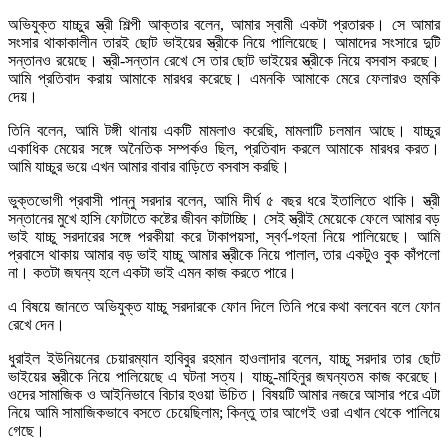
অভিযুক্ত যাচ্চুর স্ত্রী শিল্পী আক্তার বলেন, আমার স্বামী একটা প্রতারক। সে আমার
সংসার থাকাকালীন তারই ছোট ভাইয়ের স্ত্রীকে নিয়ে পালিয়েছে। আমাদের সংসারে দুটি
সন্তানও রয়েছে। স্ত্রী-সন্তান রেখে সে তার ছোট ভাইয়ের স্ত্রীকে নিয়ে বসবাস করছে।
আমি প্রতিবাদ করায় আমাকে মারধর করেছে। এমনকি আমাকে মেরে ফেলারও হুমকি
দেয়।
তিনি বলেন, আমি টঙ্গী থানায় একটি মামলাও করেছি, মামলাটি চলমান আছে। যাচ্চুর
একাধিক মেয়ের সঙ্গে অনৈতিক সম্পর্কও ছিল, প্রতিবাদ করলে আমাকে মারধর করত।
আমি যাচ্চুর ভয়ে এখন আমার বাবার বাড়িতে বসবাস করছি।
ভুক্তভোগী প্রবাসী পান্নু সরদার বলেন, আমি দীর্ঘ ৫ বছর ধরে ইতালিতে থাকি। স্ত্রী
সন্তানের মুখে হাসি ফোটাতে কষ্টের জীবন কাটাচ্ছি। সেই স্ত্রীই মেয়েকে ফেলে আমার বড়
ভাই যাচ্চু সরদারের সঙ্গে পরকীয়া করে টাকাপয়সা, স্বর্ণ-গহনা নিয়ে পালিয়েছে। আমি
প্রবাসে থাকায় আমার বড় ভাই যাচ্চু আমার স্ত্রীকে নিয়ে পালাল, তার একটুও বুক কাঁপলো
না। কতটা জঘন্য হলে একটা ভাই এমন কাজ করতে পারে।
এ বিষয়ে জানতে অভিযুক্ত যাচ্চু সরদারকে ফোন দিলে তিনি পরে কথা বলবেন বলে ফোন
রেখে দেন।
ধুরাইল ইউনিয়নের চেয়ারম্যান হাবিবুর রহমান হাওলাদার বলেন, যাচ্চু সরদার তার ছোট
ভাইয়ের স্ত্রীকে নিয়ে পালিয়েছে এ ঘটনা সত্য। যাচ্চু-মাহিনুর জঘন্যতম কাজ করেছে।
ওদের সামাজিক ও আইনিভাবে বিচার হওয়া উচিত। বিষয়টি আমার নজরে আসার পরে এটা
নিয়ে আমি সামাজিকভাবে বসতে চেয়েছিলাম; কিন্তু তার আগেই ওরা এখান থেকে পালিয়ে
গেছে।