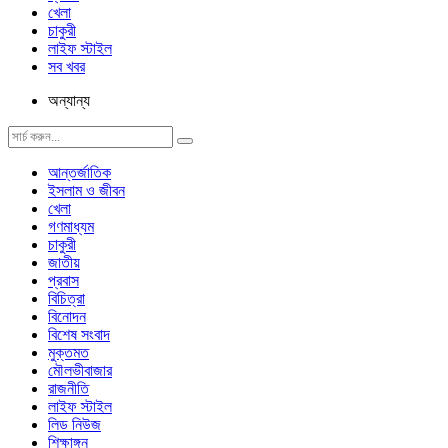
খেলা
চাকুরী
লাইফ স্টাইল
সব খবর
অন্যান্য
আন্তর্জাতিক
ইসলাম ও জীবন
খেলা
গণমাধ্যম
চাকুরী
জাতীয়
প্রবাস
বিচিত্রা
বিনোদন
বিশেষ সংবাদ
মুক্তমত
মৌলভীবাজার
রাজনীতি
লাইফ স্টাইল
লিড নিউজ
শিক্ষাঙ্গন