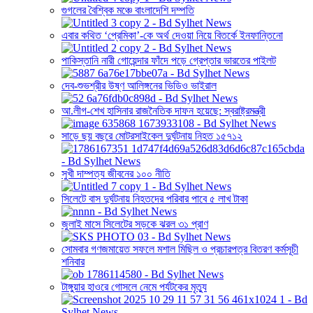
গুগলের বৈশ্বিক মঞ্চে বাংলাদেশি দম্পতি
এবার কথিত ‘প্রেমিকা’-কে অর্থ দেওয়া নিয়ে বিতর্কে ইনফান্তিনো
পাকিস্তানি নারী গোয়েন্দার ফাঁদে পড়ে গ্রেপ্তার ভারতের পাইলট
দেব-শুভশ্রীর উষ্ণ আলিঙ্গনের ভিডিও ভাইরাল
আ.লীগ-শেখ হাসিনার রাজনৈতিক দাফন হয়েছে: স্বরাষ্ট্রমন্ত্রী
সাড়ে ছয় বছরে মোটরসাইকেল দুর্ঘটনায় নিহত ১৫৭১২
সুখী দাম্পত্য জীবনের ১০০ নীতি
সিলেটে বাস দুর্ঘটনায় নিহতদের পরিবার পাবে ৫ লাখ টাকা
জুলাই মাসে সিলেটের সড়কে ঝরল ৩১ প্রাণ
সোমবার গণজমায়েত সফলে মশাল মিছিল ও প্রচারপত্র বিতরণ কর্মসূচী
শনিবার
টাঙ্গুয়ার হাওরে গোসলে নেমে পর্যটকের মৃত্যু