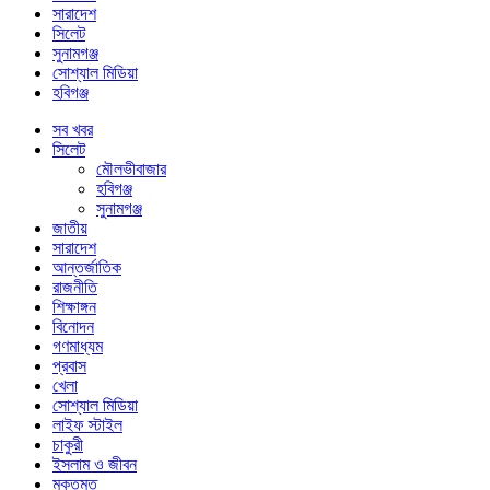
সারাদেশ
সিলেট
সুনামগঞ্জ
সোশ্যাল মিডিয়া
হবিগঞ্জ
সব খবর
সিলেট
মৌলভীবাজার
হবিগঞ্জ
সুনামগঞ্জ
জাতীয়
সারাদেশ
আন্তর্জাতিক
রাজনীতি
শিক্ষাঙ্গন
বিনোদন
গণমাধ্যম
প্রবাস
খেলা
সোশ্যাল মিডিয়া
লাইফ স্টাইল
চাকুরী
ইসলাম ও জীবন
মুক্তমত