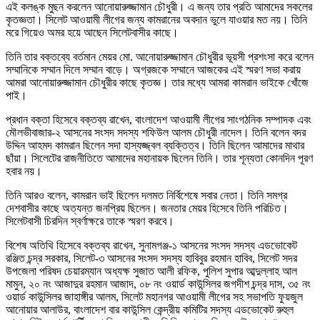
এই কলঙ্ক মুছন করলেন আনোয়ারুজ্জামান চৌধুরী। এ জন্য তার প্রতি আমাদের সকলের
কৃতজ্ঞতা। সিলেট আওয়ামী লীগের জন্য কামরানের অবদান ভুলে যাওয়ার মত নয়। তিনি
মরে গিয়েও অমর হয়ে আছেন সিলেটবাসীর কাছে।
তিনি তার বক্তব্যে বর্তমান মেয়র মো. আনোয়ারুজ্জামান চৌধুরীর ভূয়সী প্রশংসা করে বলেন
সম্মানিকে সম্মান দিলে সম্মান বাড়ে। অগ্রজকে সম্মানে আজকের এই স্মরণ সভা করায়
আমরা আনোয়ারুজ্জামান চৌধুরীর কাছে কৃতজ্ঞ। তার মধ্যে আমরা কামরান ভাইকে খোঁজে
পাই।
প্রধান বক্তা হিসেবে বক্তব্য রাখেন, বাংলাদেশ আওয়ামী লীগের সাংগঠনিক সম্পাদক এবং
মৌলভীবাজার-২ আসনের সংসদ সদস্য শফিউল আলম চৌধুরী নাদেল। তিনি বলেন বদর
উদ্দিন আহমদ কামরান ছিলেন সদা হাস্যজ্জ্বল ব্যক্তিত্ব। তিনি ছিলেন আমাদের মাথার
ছাঁয়া। সিলেটের রাজনীতিতে আমাদের মহানায়ক ছিলেন তিনি। তার শূন্যতা কোনদিন পূরণ
হবার নয়।
তিনি আরও বলেন, কামরান ভাই ছিলেন দলমত নির্বিশেষে সবার নেতা। তিনি সমগ্র
দেশবাসীর কাছে অত্যন্ত জনপ্রিয় ছিলেন। জনতার মেয়র হিসেবে তিনি পরিচিত।
সিলেটবাসী চিরদিন স্বর্ণাক্ষরে তাকে স্মরণ করবে।
বিশেষ অতিথি হিসেবে বক্তব্য রাখেন, সুনামগঞ্জ-১ আসনের সংসদ সদস্য এডভোকেট
রঞ্জিত চন্দ্র সরকার, সিলেট-৩ আসনের সংসদ সদস্য হাবিবুর রহমান হাবিব, সিলেট সদর
উপজেলা পরিষদ চেয়ারম্যান অধ্যক্ষ সুজাত আলী রফিক, পুলিশ সুপার আব্দুল্লাহ আল
মামুন, ২০ নং আজাদুর রহমান আজাদ, ০৮ নং ওয়ার্ড কাউন্সিলর জগদীশ চন্দ্র দাস, ৩৫ নং
ওয়ার্ড কাউন্সিলর জাহাঙ্গীর আলম, সিলেট মহানগর আওয়ামী লীগের সহ সভাপতি ফুয়জুল
আনোয়ার আলাউর, বাংলাদেশ বার কাউন্সিল কেন্দ্রীয় কমিটির সদস্য এডভোকেট রুহুল