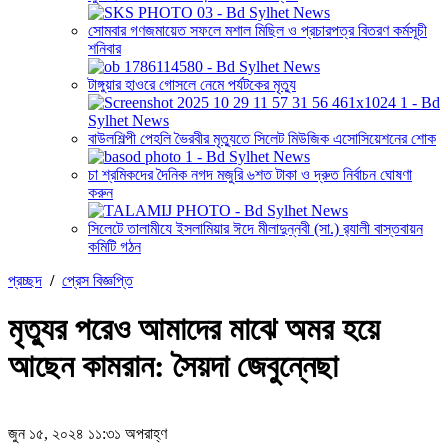
সোমবার গণজমায়েত সফলে মশাল মিছিল ও প্রচারপত্র বিতরণ কর্মসূচী
শনিবার
টাঙ্গুয়ার হাওরে গোসলে নেমে পর্যটকের মৃত্যু
বাউলশিল্পী পেহলি ভৈরবীর মৃত্যুতে সিলেট মিউজিক এসোসিয়েশনের শোক
চা শ্রমিকদের দৈনিক নগদ মজুরি ৬শত টাকা ও দ্রুত নির্বাচন ঘোষণা
করুন
সিলেটে তালামীযে ইসলামিয়ার ঈদে মীলাদুন্নবী (সা.) র‌্যালী বাস্তবায়ন
কমিটি গঠন
প্রচ্ছদ
/
প্রেস বিজ্ঞপ্তি
মৃত্যুর পরেও আমাদের মাঝে অমর হয়ে
আছেন কামরান: সৈয়দা জেবুন্নেছা
জুন ১৫, ২০২৪ ১১:৩১ অপরাহ্ণ