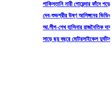
পাকিস্তানি নারী গোয়েন্দার ফাঁদে পড়ে 
দেব-শুভশ্রীর উষ্ণ আলিঙ্গনের ভিডিও 
আ.লীগ-শেখ হাসিনার রাজনৈতিক দাফন হয়েছ
সাড়ে ছয় বছরে মোটরসাইকেল দুর্ঘটনা