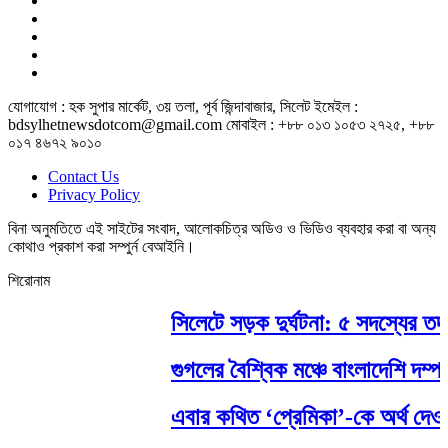
যোগাযোগ : হক সুপার মার্কেট, ৩য় তলা, পূর্ব জিন্দাবাজার, সিলেট ইমেইল :
bdsylhetnewsdotcom@gmail.com মোবাইল : +৮৮ ০১৩ ১০৫৩ ২৭২৫, +৮৮
০১৭ ৪৬৭২ ৯০১০
Contact Us
Privacy Policy
বিনা অনুমতিতে এই সাইটের সংবাদ, আলোকচিত্র অডিও ও ভিডিও ব্যবহার করা বা অন্য
কোথাও প্রকাশ করা সম্পুর্ন বেআইনি।
শিরোনাম
সিলেটে সড়ক দুর্ঘটনা: ৫ সদস্যের তদন
গুগলের বৈশ্বিক মঞ্চে বাংলাদেশি দম্পতি
এবার কথিত ‘প্রেমিকা’-কে অর্থ দেওয়া 