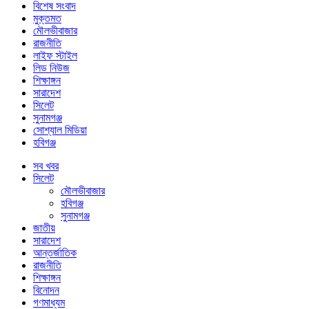
বিশেষ সংবাদ
মুক্তমত
মৌলভীবাজার
রাজনীতি
লাইফ স্টাইল
লিড নিউজ
শিক্ষাঙ্গন
সারাদেশ
সিলেট
সুনামগঞ্জ
সোশ্যাল মিডিয়া
হবিগঞ্জ
সব খবর
সিলেট
মৌলভীবাজার
হবিগঞ্জ
সুনামগঞ্জ
জাতীয়
সারাদেশ
আন্তর্জাতিক
রাজনীতি
শিক্ষাঙ্গন
বিনোদন
গণমাধ্যম