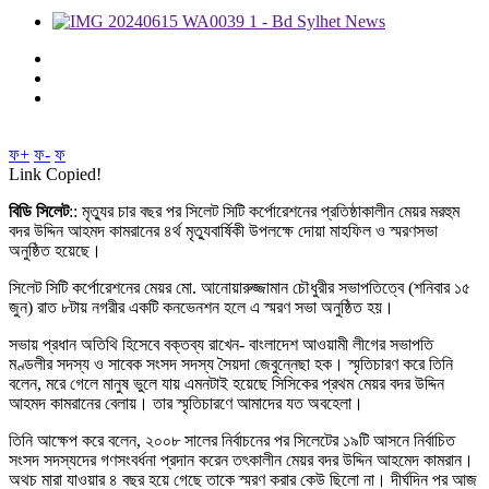
ফ+
ফ-
ফ
Link Copied!
বিডি সিলেট
:: মৃত্যুর চার বছর পর সিলেট সিটি কর্পোরেশনের প্রতিষ্ঠাকালীন মেয়র মরহুম
বদর উদ্দিন আহমদ কামরানের ৪র্থ মৃত্যুবার্ষিকী উপলক্ষে দোয়া মাহফিল ও স্মরণসভা
অনুষ্ঠিত হয়েছে।
সিলেট সিটি কর্পোরেশনের মেয়র মো. আনোয়ারুজ্জামান চৌধুরীর সভাপতিত্বে (শনিবার ১৫
জুন) রাত ৮টায় নগরীর একটি কনভেনশন হলে এ স্মরণ সভা অনুষ্ঠিত হয়।
সভায় প্রধান অতিথি হিসেবে বক্তব্য রাখেন- বাংলাদেশ আওয়ামী লীগের সভাপতি
মণ্ডলীর সদস্য ও সাবেক সংসদ সদস্য সৈয়দা জেবুন্নেছা হক। স্মৃতিচারণ করে তিনি
বলেন, মরে গেলে মানুষ ভুলে যায় এমনটাই হয়েছে সিসিকের প্রথম মেয়র বদর উদ্দিন
আহমদ কামরানের বেলায়। তার স্মৃতিচারণে আমাদের যত অবহেলা।
তিনি আক্ষেপ করে বলেন, ২০০৮ সালের নির্বাচনের পর সিলেটের ১৯টি আসনে নির্বাচিত
সংসদ সদস্যদের গণসংবর্ধনা প্রদান করেন তৎকালীন মেয়র বদর উদ্দিন আহমেদ কামরান।
অথচ মারা যাওয়ার ৪ বছর হয়ে গেছে তাকে স্মরণ করার কেউ ছিলো না। দীর্ঘদিন পর আজ