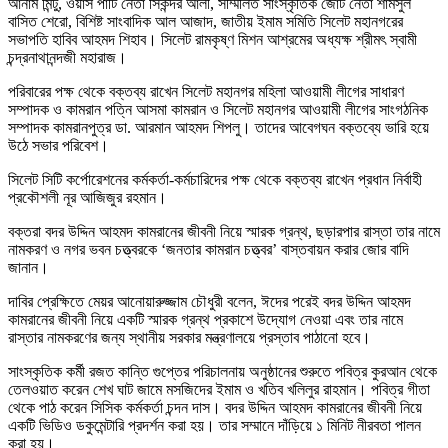
আনাম মিন্টু, ওয়ার্স পার্টি নেতা সিকন্দর আলী, সম্মিলিত সাংস্কৃতিক জোট নেতা শামসুল
বাসিত শেরো, বিশিষ্ট সাংবাদিক আল আজাদ, জাতীয় ইমাম সমিতি সিলেট মহানগরের
সভাপতি হাবিব আহমদ শিহাব। সিলেট রামকৃষ্ণ মিশন আশ্রমের অধ্যক্ষ শ্রীমৎ স্বামী
চন্দ্রনাথানন্দজী মহারাজ।
পরিবারের পক্ষ থেকে বক্তব্য রাখেন সিলেট মহানগর মহিলা আওয়ামী লীগের সাধারণ
সম্পাদক ও কামরান পত্নি আসমা কামরান ও সিলেট মহানগর আওয়ামী লীগের সাংগঠনিক
সম্পাদক কামরানপুত্র ডা. আরমান আহমদ শিপলু। তাদের আবেগঘন বক্তব্যে ভারি হয়ে
উঠে সভার পরিবেশ।
সিলেট সিটি কর্পোরেশনের কর্মকর্তা-কর্মচারিদের পক্ষ থেকে বক্তব্য রাখেন প্রধান নির্বাহী
প্রকৌশলী নূর আজিজুর রহমান।
বক্তরা বদর উদ্দিন আহমদ কামরানের জীবনী নিয়ে স্মারক গ্রন্থ, ছড়ারপার রাস্তা তার নামে
নামকরণ ও নগর ভবন চত্ত্বরকে ‘জনতার কামরান চত্ত্বর’ বাস্তবায়ন করার জোর বাদি
জানান।
দাবির প্রেক্ষিতে মেয়র আনোয়ারুজ্জাম চৌধুরী বলেন, ঈদের পরেই বদর উদ্দিন আহমদ
কামরানের জীবনী নিয়ে একটি স্মারক গ্রন্থ প্রকাশে উদ্যোগ নেওয়া এবং তার নামে
রাস্তার নামকরণের জন্য স্থানীয় সরকার মন্ত্রণালয়ে প্রস্তাব পাঠানো হবে।
সাংস্কৃতিক কর্মী রজত কান্তি গুপ্তের পরিচালনায় অনুষ্ঠানের শুরুতে পবিত্র কুরআন থেকে
তেলওয়াত করেন শেখ ঘাট জামে মসজিদের ইমাম ও খতিব খলিলুর রাহমান। পবিত্র গীতা
থেকে পাঠ করেন সিসিক কর্মকর্তা চন্দন দাস। বদর উদ্দিন আহমদ কামরানের জীবনী নিয়ে
একটি ভিডিও ডকুমেন্টারি প্রদর্শন করা হয়। তার সম্মানে দাঁড়িয়ে ১ মিনিট নীরবতা পালন
করা হয়।