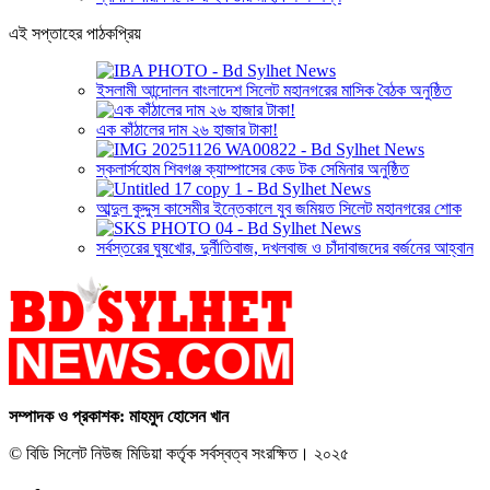
এই সপ্তাহের পাঠকপ্রিয়
ইসলামী আন্দোলন বাংলাদেশ সিলেট মহানগরের মাসিক বৈঠক অনুষ্ঠিত
এক কাঁঠালের দাম ২৬ হাজার টাকা!
স্কলার্সহোম শিবগঞ্জ ক্যাম্পাসের কেড টক সেমিনার অনুষ্ঠিত
আব্দুল কুদ্দুস কাসেমীর ইন্তেকালে যুব জমিয়ত সিলেট মহানগরের শোক
সর্বস্তরের ঘুষখোর, দুর্নীতিবাজ, দখলবাজ ও চাঁদাবাজদের বর্জনের আহ্বান
সম্পাদক ও প্রকাশক: মাহমুদ হোসেন খান
© বিডি সিলেট নিউজ মিডিয়া কর্তৃক সর্বস্বত্ব সংরক্ষিত। ২০২৫