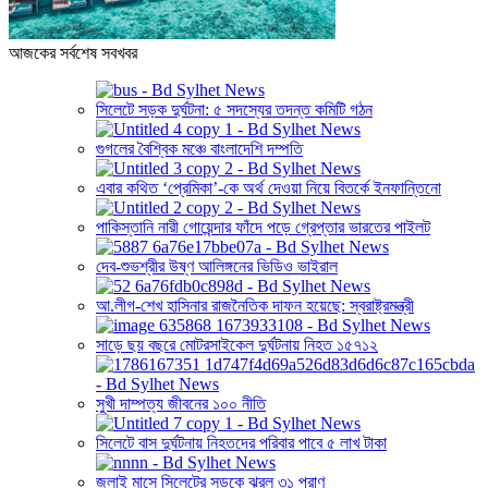
আজকের সর্বশেষ সবখবর
সিলেটে সড়ক দুর্ঘটনা: ৫ সদস্যের তদন্ত কমিটি গঠন
গুগলের বৈশ্বিক মঞ্চে বাংলাদেশি দম্পতি
এবার কথিত ‘প্রেমিকা’-কে অর্থ দেওয়া নিয়ে বিতর্কে ইনফান্তিনো
পাকিস্তানি নারী গোয়েন্দার ফাঁদে পড়ে গ্রেপ্তার ভারতের পাইলট
দেব-শুভশ্রীর উষ্ণ আলিঙ্গনের ভিডিও ভাইরাল
আ.লীগ-শেখ হাসিনার রাজনৈতিক দাফন হয়েছে: স্বরাষ্ট্রমন্ত্রী
সাড়ে ছয় বছরে মোটরসাইকেল দুর্ঘটনায় নিহত ১৫৭১২
সুখী দাম্পত্য জীবনের ১০০ নীতি
সিলেটে বাস দুর্ঘটনায় নিহতদের পরিবার পাবে ৫ লাখ টাকা
জুলাই মাসে সিলেটের সড়কে ঝরল ৩১ প্রাণ