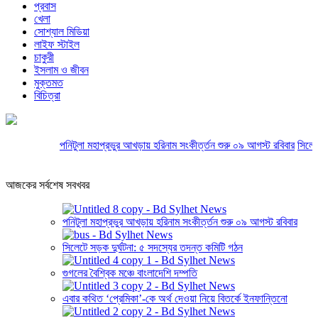
প্রবাস
খেলা
সোশ্যাল মিডিয়া
লাইফ স্টাইল
চাকুরী
ইসলাম ও জীবন
মুক্তমত
বিচিত্রা
পনিটুলা মহাপ্রভুর আখড়ায় হরিনাম সংকীর্ত্তন শুরু ০৯ আগস্ট রবিবার
সিলেটে স
আজকের সর্বশেষ সবখবর
পনিটুলা মহাপ্রভুর আখড়ায় হরিনাম সংকীর্ত্তন শুরু ০৯ আগস্ট রবিবার
সিলেটে সড়ক দুর্ঘটনা: ৫ সদস্যের তদন্ত কমিটি গঠন
গুগলের বৈশ্বিক মঞ্চে বাংলাদেশি দম্পতি
এবার কথিত ‘প্রেমিকা’-কে অর্থ দেওয়া নিয়ে বিতর্কে ইনফান্তিনো