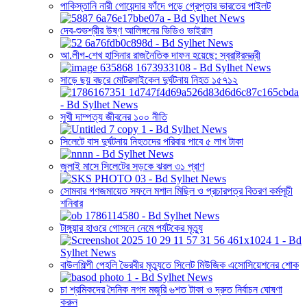
পাকিস্তানি নারী গোয়েন্দার ফাঁদে পড়ে গ্রেপ্তার ভারতের পাইলট
দেব-শুভশ্রীর উষ্ণ আলিঙ্গনের ভিডিও ভাইরাল
আ.লীগ-শেখ হাসিনার রাজনৈতিক দাফন হয়েছে: স্বরাষ্ট্রমন্ত্রী
সাড়ে ছয় বছরে মোটরসাইকেল দুর্ঘটনায় নিহত ১৫৭১২
সুখী দাম্পত্য জীবনের ১০০ নীতি
সিলেটে বাস দুর্ঘটনায় নিহতদের পরিবার পাবে ৫ লাখ টাকা
জুলাই মাসে সিলেটের সড়কে ঝরল ৩১ প্রাণ
সোমবার গণজমায়েত সফলে মশাল মিছিল ও প্রচারপত্র বিতরণ কর্মসূচী
শনিবার
টাঙ্গুয়ার হাওরে গোসলে নেমে পর্যটকের মৃত্যু
বাউলশিল্পী পেহলি ভৈরবীর মৃত্যুতে সিলেট মিউজিক এসোসিয়েশনের শোক
চা শ্রমিকদের দৈনিক নগদ মজুরি ৬শত টাকা ও দ্রুত নির্বাচন ঘোষণা
করুন