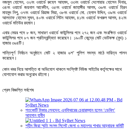
নজমুল হোসেন, ৩২নং ওয়ার্ডে রুহেল আহমদ, ৩৩নং ওয়ার্ডে দেলোয়ার হোসেন দিনার,
৩৪নং ওয়ার্ডে জয়নাল আবেদীন, ৩৫নং ওয়ার্ডে জাহাঙ্গীর আলম, ৩৬নং ওয়ার্ডে হিরন
মাহমুদ নিপু, ৩৭নং ওয়ার্ডে রিয়াজ মিয়া, ৩৮নং ওয়ার্ডে মো. হেলাল উদ্দিন, ৩৯নং ওয়ার্ডে
আলতাফ হোসেন সুমন, ৪০নং ওয়ার্ডে লিটন আহমদ, ৪১নং ওয়ার্ডে ফখরুল আলম, ৪২নং
ওয়ার্ডে মতিউর রহমান।
এবার মেয়র পদে ৮ জন, সাধারণ ওয়ার্ডে কাউন্সিলর পদে ২৭২ জন এবং সংরক্ষিত ওয়ার্ডে
কাউন্সিলর পদে ৮৭ জন প্রতিদ্বন্দ্বিতা করেছেন। ১৯০টি কেন্দ্রে মোট ভোটকক্ষ (বুথ) ১
হাজার ৩৬৪টি।
শান্তিপূর্ণ নির্বাচন অনুষ্ঠানে মোট ২ হাজার ৬শ’ পুলিশ সদস্য মাঠে দায়িত্ব পালন
করেছেন।
কোন খবর নিয়ে আপত্তি বা অভিযোগ থাকলে সংশ্লিষ্ট নিউজ সাইটের কর্তৃপক্ষের সাথে
যোগাযোগ করার অনুরোধ রইলো।
প্রেস বিজ্ঞপ্তি সর্বশেষ
শতকোটি টাকার লেনদেন: এনবিআরের চেয়ারম্যান হলেন ‘ডেবিল’
আহসান হাবীব
শহীদ জিয়া স্মৃতি সংসদ সিলেট জেলা ও মহানগর শাখার আহ্বায়ক কমিটি