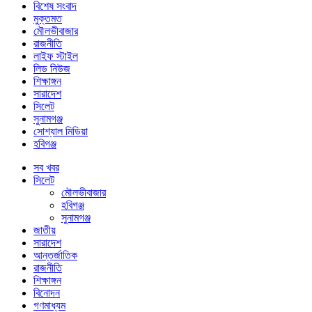
বিশেষ সংবাদ
মুক্তমত
মৌলভীবাজার
রাজনীতি
লাইফ স্টাইল
লিড নিউজ
শিক্ষাঙ্গন
সারাদেশ
সিলেট
সুনামগঞ্জ
সোশ্যাল মিডিয়া
হবিগঞ্জ
সব খবর
সিলেট
মৌলভীবাজার
হবিগঞ্জ
সুনামগঞ্জ
জাতীয়
সারাদেশ
আন্তর্জাতিক
রাজনীতি
শিক্ষাঙ্গন
বিনোদন
গণমাধ্যম