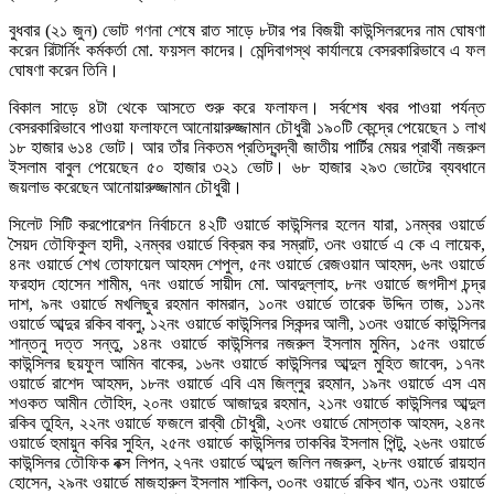
বুধবার (২১ জুন) ভোট গণনা শেষে রাত সাড়ে ৮টার পর বিজয়ী কাউন্সিলরদের নাম ঘোষণা
করেন রিটার্নিং কর্মকর্তা মো. ফয়সল কাদের। মেন্দিবাগস্থ কার্যালয়ে বেসরকারিভাবে এ ফল
ঘোষণা করেন তিনি।
বিকাল সাড়ে ৪টা থেকে আসতে শুরু করে ফলাফল। সর্বশেষ খবর পাওয়া পর্যন্ত
বেসরকারিভাবে পাওয়া ফলাফলে আনোয়ারুজ্জামান চৌধুরী ১৯০টি কেন্দ্রে পেয়েছেন ১ লাখ
১৮ হাজার ৬১৪ ভোট। আর তাঁর নিকতম প্রতিদ্বন্দ্বী জাতীয় পার্টির মেয়র প্রার্থী নজরুল
ইসলাম বাবুল পেয়েছেন ৫০ হাজার ৩২১ ভোট। ৬৮ হাজার ২৯৩ ভোটের ব্যবধানে
জয়লাভ করেছেন আনোয়ারুজ্জামান চৌধুরী।
সিলেট সিটি করপোরেশন নির্বাচনে ৪২টি ওয়ার্ডে কাউন্সিলর হলেন যারা, ১নম্বর ওয়ার্ডে
সৈয়দ তৌফিকুল হাদী, ২নম্বর ওয়ার্ডে বিক্রম কর সম্রাট, ৩নং ওয়ার্ডে এ কে এ লায়েক,
৪নং ওয়ার্ডে শেখ তোফায়েল আহমদ শেপুল, ৫নং ওয়ার্ডে রেজওয়ান আহমদ, ৬নং ওয়ার্ডে
ফরহাদ হোসেন শামীম, ৭নং ওয়ার্ডে সায়ীদ মো. আবদুল্লাহ, ৮নং ওয়ার্ডে জগদীশ চন্দ্র
দাশ, ৯নং ওয়ার্ডে মখলিছুর রহমান কামরান, ১০নং ওয়ার্ডে তারেক উদ্দিন তাজ, ১১নং
ওয়ার্ডে আব্দুর রকিব বাবলু, ১২নং ওয়ার্ডে কাউন্সিলর সিকন্দর আলী, ১৩নং ওয়ার্ডে কাউন্সিলর
শান্তনু দত্ত সন্তু, ১৪নং ওয়ার্ডে কাউন্সিলর নজরুল ইসলাম মুমিন, ১৫নং ওয়ার্ডে
কাউন্সিলর ছয়ফুল আমিন বাকের, ১৬নং ওয়ার্ডে কাউন্সিলর আব্দুল মুহিত জাবেদ, ১৭নং
ওয়ার্ডে রাশেদ আহমদ, ১৮নং ওয়ার্ডে এবি এম জিল্লুর রহমান, ১৯নং ওয়ার্ডে এস এম
শওকত আমীন তৌহিদ, ২০নং ওয়ার্ডে আজাদুর রহমান, ২১নং ওয়ার্ডে কাউন্সিলর আব্দুল
রকিব তুহিন, ২২নং ওয়ার্ডে ফজলে রাব্বী চৌধুরী, ২৩নং ওয়ার্ডে মোস্তাক আহমদ, ২৪নং
ওয়ার্ডে হুমায়ুন কবির সুহিন, ২৫নং ওয়ার্ডে কাউন্সিলর তাকবির ইসলাম পিন্টু, ২৬নং ওয়ার্ডে
কাউন্সিলর তৌফিক বক্স লিপন, ২৭নং ওয়ার্ডে আব্দুল জলিল নজরুল, ২৮নং ওয়ার্ডে রায়হান
হোসেন, ২৯নং ওয়ার্ডে মাজহারুল ইসলাম শাকিল, ৩০নং ওয়ার্ডে রকিব খান, ৩১নং ওয়ার্ডে