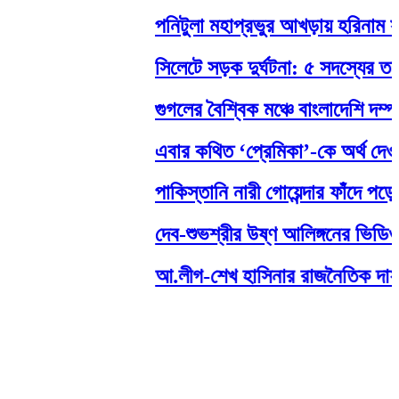
পনিটুলা মহাপ্রভুর আখড়ায় হরিনাম সংকী
সিলেটে সড়ক দুর্ঘটনা: ৫ সদস্যের তদন
গুগলের বৈশ্বিক মঞ্চে বাংলাদেশি দম্পতি
এবার কথিত ‘প্রেমিকা’-কে অর্থ দেওয়া
পাকিস্তানি নারী গোয়েন্দার ফাঁদে পড়ে
দেব-শুভশ্রীর উষ্ণ আলিঙ্গনের ভিডিও 
আ.লীগ-শেখ হাসিনার রাজনৈতিক দাফন হয়েছ