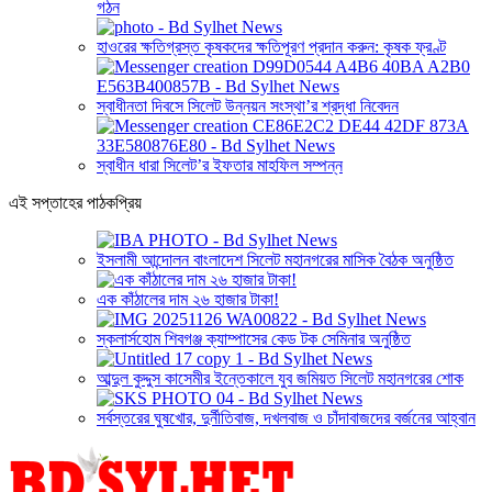
গঠন
হাওরের ক্ষতিগ্রস্ত কৃষকদের ক্ষতিপূরণ প্রদান করুন: কৃষক ফ্রণ্ট
স্বাধীনতা দিবসে সিলেট উন্নয়ন সংস্থা’র শ্রদ্ধা নিবেদন
স্বাধীন ধারা সিলেট’র ইফতার মাহফিল সম্পন্ন
এই সপ্তাহের পাঠকপ্রিয়
ইসলামী আন্দোলন বাংলাদেশ সিলেট মহানগরের মাসিক বৈঠক অনুষ্ঠিত
এক কাঁঠালের দাম ২৬ হাজার টাকা!
স্কলার্সহোম শিবগঞ্জ ক্যাম্পাসের কেড টক সেমিনার অনুষ্ঠিত
আব্দুল কুদ্দুস কাসেমীর ইন্তেকালে যুব জমিয়ত সিলেট মহানগরের শোক
সর্বস্তরের ঘুষখোর, দুর্নীতিবাজ, দখলবাজ ও চাঁদাবাজদের বর্জনের আহ্বান