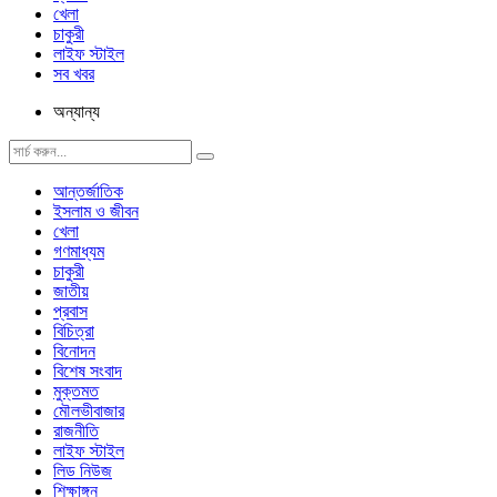
খেলা
চাকুরী
লাইফ স্টাইল
সব খবর
অন্যান্য
আন্তর্জাতিক
ইসলাম ও জীবন
খেলা
গণমাধ্যম
চাকুরী
জাতীয়
প্রবাস
বিচিত্রা
বিনোদন
বিশেষ সংবাদ
মুক্তমত
মৌলভীবাজার
রাজনীতি
লাইফ স্টাইল
লিড নিউজ
শিক্ষাঙ্গন