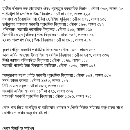
হাকীম বশিরুল হক ছাত্রাবাস ঔষধ প্রস্তুত ব্যবহারিক বিভাগ : নৌকা ৭৬৫, লাঙ্গল ৭৫
পাঠানটুলা দ্বি-পাক্ষিক উচ্চ বিদ্যালয় : নৌকা ৩৪৫, লাঙ্গল ২২২
মাদরাসা এ তৈয়্যবিয়া তাহেরিয়া হেলিমিয়া সুন্নিয় : নৌকা ৫৭৪, লাঙ্গল ১৩১
দুর্গাকুমার পাঠশালা সরকারী প্রাথমিক বিদ্যালয় : নৌকা ৫৬৬, লাঙ্গল ৩৯২
পশ্চিমভাগ সরকারি প্রাথমিক বিদ্যালয় : নৌকা ৫০৬, লাঙ্গল ২১৬
কিশোরী মোহন (বালিকা) উচ্চ বিদ্যালয় : নৌকা ৮০৪, লাঙ্গল ৩০১
হযরত শাহপরাণ (রহ.) উচ্চ বিদ্যালয় : নৌকা ৫৮৪, লাঙ্গল ২৮৯
কৃষ্ণ গোবিন্দ সরকারি প্রাথমিক বিদ্যালয় : নৌকা ৭৩৭, লাঙ্গল ৩৭১
আল আমিন জামেয়া ইসলামিয়া মাধ্যমিক বিদ্যালয় : নৌকা ৬৫৩, লাঙ্গল ৩৩২
মির্জা জাঙ্গাল বালিকাউচ্চ বিদ্যালয় : নৌকা ১১৭৯, লাঙ্গল ১১৮
সরকারী পাইলট উচ্চ বিদ্যালয় কালীঘাট : নৌকা ১০৭০, লাঙ্গল ৩০৪
আম্বরখানা দরগা গেইট সরকারী প্রাথমিক বিদ্যালয় : নৌকা ৮০৪, লাঙ্গল ৩০৯
মদন মোহন কলেজ : নৌকা ১১৪৫, লাঙ্গল ২১৭
সিটি মডেল স্কুল : নৌকা ৬৮৭, লাঙ্গল ৩৭৮
সরকারি আলিয়া মাদ্রাসা : নৌকা ৫২১, লাঙ্গল ৩০২
মহালক্ষী সরকারি প্রাথমিক বিদ্যালয় : নৌকা ১৩৬৩, লাঙ্গল ৭৮৫
কোন খবর নিয়ে আপত্তি বা অভিযোগ থাকলে সংশ্লিষ্ট নিউজ সাইটের কর্তৃপক্ষের সাথে
যোগাযোগ করার অনুরোধ রইলো।
প্রেস বিজ্ঞপ্তি সর্বশেষ