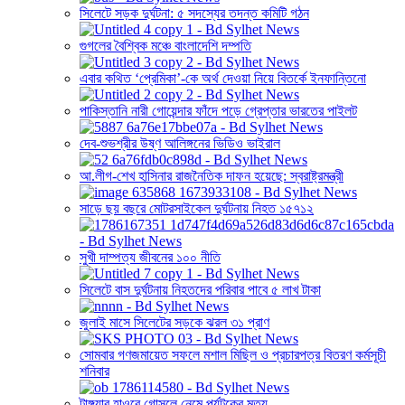
সিলেটে সড়ক দুর্ঘটনা: ৫ সদস্যের তদন্ত কমিটি গঠন
গুগলের বৈশ্বিক মঞ্চে বাংলাদেশি দম্পতি
এবার কথিত ‘প্রেমিকা’-কে অর্থ দেওয়া নিয়ে বিতর্কে ইনফান্তিনো
পাকিস্তানি নারী গোয়েন্দার ফাঁদে পড়ে গ্রেপ্তার ভারতের পাইলট
দেব-শুভশ্রীর উষ্ণ আলিঙ্গনের ভিডিও ভাইরাল
আ.লীগ-শেখ হাসিনার রাজনৈতিক দাফন হয়েছে: স্বরাষ্ট্রমন্ত্রী
সাড়ে ছয় বছরে মোটরসাইকেল দুর্ঘটনায় নিহত ১৫৭১২
সুখী দাম্পত্য জীবনের ১০০ নীতি
সিলেটে বাস দুর্ঘটনায় নিহতদের পরিবার পাবে ৫ লাখ টাকা
জুলাই মাসে সিলেটের সড়কে ঝরল ৩১ প্রাণ
সোমবার গণজমায়েত সফলে মশাল মিছিল ও প্রচারপত্র বিতরণ কর্মসূচী
শনিবার
টাঙ্গুয়ার হাওরে গোসলে নেমে পর্যটকের মৃত্যু