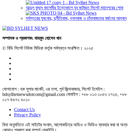
আব্দুল কুদ্দুস কাসেমীর ইন্তেকালে যুব জমিয়ত সিলেট মহানগরের শোক
সর্বস্তরের ঘুষখোর, দুর্নীতিবাজ, দখলবাজ ও চাঁদাবাজদের বর্জনের আহ্বান
সম্পাদক ও প্রকাশক: মাহমুদ হোসেন খান
© বিডি সিলেট নিউজ মিডিয়া কর্তৃক সর্বস্বত্ব সংরক্ষিত। ২০২৫
যোগাযোগ : হক সুপার মার্কেট, ৩য় তলা, পূর্ব জিন্দাবাজার, সিলেট ইমেইল :
bdsylhetnewsdotcom@gmail.com মোবাইল : +৮৮ ০১৩ ১০৫৩ ২৭২৫, +৮৮
০১৭ ৪৬৭২ ৯০১০
Contact Us
Privacy Policy
বিনা অনুমতিতে এই সাইটের সংবাদ, আলোকচিত্র অডিও ও ভিডিও ব্যবহার করা বা অন্য
কোথাও প্রকাশ করা সম্পুর্ন বেআইনি।