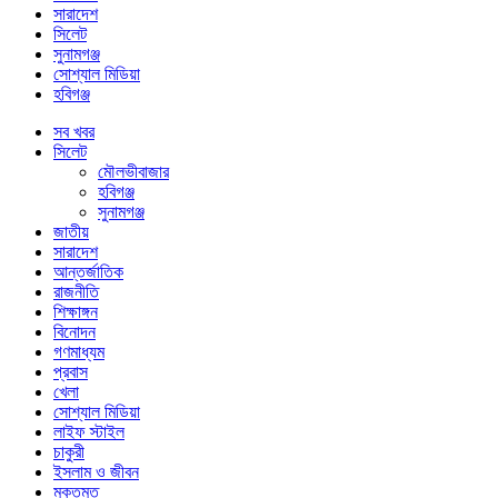
সারাদেশ
সিলেট
সুনামগঞ্জ
সোশ্যাল মিডিয়া
হবিগঞ্জ
সব খবর
সিলেট
মৌলভীবাজার
হবিগঞ্জ
সুনামগঞ্জ
জাতীয়
সারাদেশ
আন্তর্জাতিক
রাজনীতি
শিক্ষাঙ্গন
বিনোদন
গণমাধ্যম
প্রবাস
খেলা
সোশ্যাল মিডিয়া
লাইফ স্টাইল
চাকুরী
ইসলাম ও জীবন
মুক্তমত