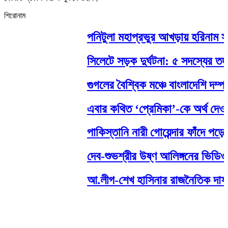
শিরোনাম
পনিটুলা মহাপ্রভুর আখড়ায় হরিনাম সংকী
সিলেটে সড়ক দুর্ঘটনা: ৫ সদস্যের তদন
গুগলের বৈশ্বিক মঞ্চে বাংলাদেশি দম্পতি
এবার কথিত ‘প্রেমিকা’-কে অর্থ দেওয়া 
পাকিস্তানি নারী গোয়েন্দার ফাঁদে পড়ে 
দেব-শুভশ্রীর উষ্ণ আলিঙ্গনের ভিডিও 
আ.লীগ-শেখ হাসিনার রাজনৈতিক দাফন হয়েছ