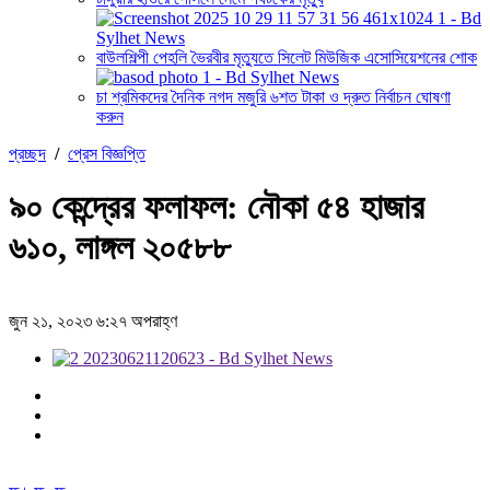
বাউলশিল্পী পেহলি ভৈরবীর মৃত্যুতে সিলেট মিউজিক এসোসিয়েশনের শোক
চা শ্রমিকদের দৈনিক নগদ মজুরি ৬শত টাকা ও দ্রুত নির্বাচন ঘোষণা
করুন
প্রচ্ছদ
/
প্রেস বিজ্ঞপ্তি
৯০ কেন্দ্রের ফলাফল: নৌকা ৫৪ হাজার
৬১০, লাঙ্গল ২০৫৮৮
জুন ২১, ২০২৩ ৬:২৭ অপরাহ্ণ