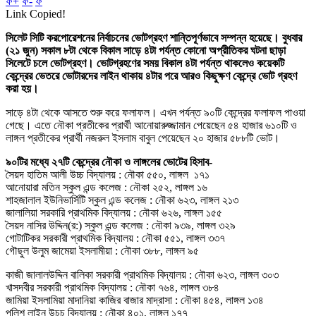
ফ+
ফ-
ফ
Link Copied!
সিলেট সিটি করপোরেশনের নির্বাচনের ভোটগ্রহণ শান্তিপূর্ণভাবে সম্পন্ন হয়েছে। বুধবার
(২১ জুন) সকাল ৮টা থেকে বিকাল সাড়ে ৪টা পর্যন্ত কোনো অপ্রীতিকর ঘটনা ছাড়া
সিলেটে চলে ভোটগ্রহণ। ভোটগ্রহণের সময় বিকাল ৪টা পর্যন্ত থাকলেও কয়েকটি
কেন্দ্রের ভেতরে ভোটারদের লাইন থাকায় ৪টার পরে আরও কিছুক্ষণ কেন্দ্রে ভোট গ্রহণ
করা হয়।
সাড়ে ৪টা থেকে আসতে শুরু করে ফলাফল। এখন পর্যন্ত ৯০টি কেন্দ্রের ফলাফল পাওয়া
গেছে। এতে নৌকা প্রতীকের প্রার্থী আনোয়ারুজ্জামান পেয়েছেন ৫৪ হাজার ৬১০টি ও
লাঙ্গল প্রতীকের প্রার্থী নজরুল ইসলাম বাবুল পেয়েছেন ২০ হাজার ৫৮৮টি ভোট।
৯০টির মধ্যে ২৭টি কেন্দ্রের নৌকা ও লাঙ্গলের ভোটের হিসাব-
সৈয়দ হাতিম আলী উচ্চ বিদ্যালয় : নৌকা ৫৫০, লাঙ্গল ১৭১
আনোয়ারা মতিন স্কুল এন্ড কলেজ : নৌকা ২৫২, লাঙ্গল ১৬
শাহজালাল ইউনিভার্সিটি স্কুল এন্ড কলেজ : নৌকা ৬২৩, লাঙ্গল ২১৩
জালালিয়া সরকারি প্রাথমিক বিদ্যালয় : নৌকা ৬২৬, লাঙ্গল ১৫৫
সৈয়দ নাসির উদ্দিন(র:) স্কুল এন্ড কলেজ : নৌকা ৯৩৯, লাঙ্গল ৩২৯
গোটাটিকর সরকারী প্রাথমিক বিদ্যালয় : নৌকা ৫৫১, লাঙ্গল ৩৩৭
গৌছুল উলুম জামেয়া ইসলামীয়া : নৌকা ৩৮৮, লাঙ্গল ৯৫
কাজী জালালউদ্দিন বালিকা সরকারী প্রাথমিক বিদ্যালয় : নৌকা ৬২৩, লাঙ্গল ৩০৩
খাসদবীর সরকারী প্রাথমিক বিদ্যালয় : নৌকা ৭৬৪, লাঙ্গল ৩৮৪
জামিয়া ইসলামিয়া মাদানিয়া কাজির বাজার মাদ্রাসা : নৌকা ৪৫৪, লাঙ্গল ১৩৪
পুলিশ লাইন উচচ বিদ্যালয় : নৌকা ৪০১, লাঙ্গল ১৭৭