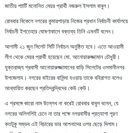
জাতীয় পাার্টি মনোনিত মেয়র প্রার্থী নজরুল ইসলাম বাবুল।
রোববার বিকেলে নগরের কুমারপাড়ায় নিজের প্রধান নির্বাচনী কার্যালয়ে
নির্বাচনী ইশতেহার ঘোষণাকালে বক্তব্য তিনি এমনটি বলেন।
আগামী ২১ জুন সিলেট সিটি নির্বাচন অনুষ্ঠিত হবে। এতে আওয়ামী
লীগ থেকে মেয়র প্রার্থী হয়েছেন মো. আনোয়ারুজ্জামান চৌধুরী।
যুক্তরাজ্য প্রবাসী আনোয়ারুজ্জামানের বাড়ি সিলেটের ওসমানীনগর
উপজেলায। নগরের বাইরের বাসিন্দা হওয়ায় তাকে বহিরাগত বলেও
আখ্যায়িত করছেন প্রতিদ্বন্দ্বিদের কেউ কেউ।
এ প্রসঙ্গে কারো নাম উল্লেখ না করেই রোববার বাবুল বলেন, যে
নগরের অলিগলিই চেনে না তার পক্ষে নগরবাসীর প্রত্যাশা পূরণ
কতটুকু সম্ভব এই বিচারের ভার আপনাদের ওপর ছেড়ে দিলাম।