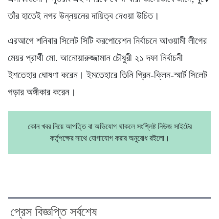
তাঁর হাতেই নগর উন্নয়নের দায়িত্ব দেওয়া উচিত।
এরআগে শনিবার সিলেট সিটি করপোরেশন নির্বাচনে আওয়ামী লীগের
মেয়র প্রার্থী মো. আনোয়ারুজ্জামান চৌধুরী ২১ দফা নির্বাচনী
ইশতেহার ঘোষণা করেন। ইমতেহারে তিনি গ্রিন-ক্লিন-স্মার্ট সিলেট
গড়ার অঙ্গীকার করেন।
কোন খবর নিয়ে আপত্তি বা অভিযোগ থাকলে সংশ্লিষ্ট নিউজ সাইটের
কর্তৃপক্ষের সাথে যোগাযোগ করার অনুরোধ রইলো।
প্রেস বিজ্ঞপ্তি সর্বশেষ