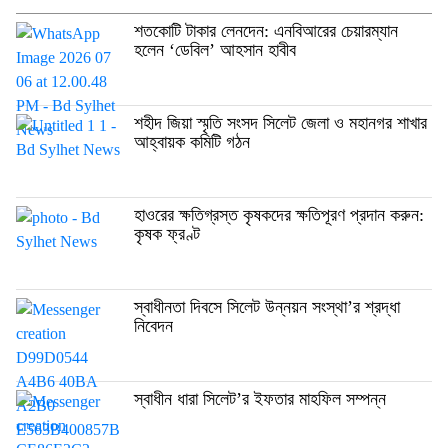
শতকোটি টাকার লেনদেন: এনবিআরের চেয়ারম্যান
হলেন ‘ডেবিল’ আহসান হাবীব
শহীদ জিয়া স্মৃতি সংসদ সিলেট জেলা ও মহানগর শাখার
আহ্বায়ক কমিটি গঠন
হাওরের ক্ষতিগ্রস্ত কৃষকদের ক্ষতিপূরণ প্রদান করুন:
কৃষক ফ্রণ্ট
স্বাধীনতা দিবসে সিলেট উন্নয়ন সংস্থা’র শ্রদ্ধা
নিবেদন
স্বাধীন ধারা সিলেট’র ইফতার মাহফিল সম্পন্ন