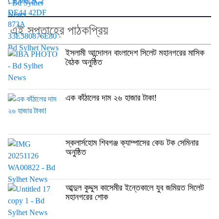
এই সপ্তাহের পাঠকপ্রিয়
ইসলামী আন্দোলন বাংলাদেশ সিলেট মহানগরের মাসিক
বৈঠক অনুষ্ঠিত
এক কাঁঠালের দাম ২৬ হাজার টাকা!
স্কলার্সহোম শিবগঞ্জ ক্যাম্পাসের কেড টক সেমিনার
অনুষ্ঠিত
আব্দুল কুদ্দুস কাসেমীর ইন্তেকালে যুব জমিয়ত সিলেট
মহানগরের শোক