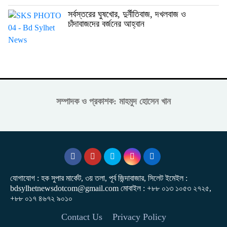
সর্বস্তরের ঘুষখোর, দুর্নীতিবাজ, দখলবাজ ও
চাঁদাবাজদের বর্জনের আহ্বান
সম্পাদক ও প্রকাশক: মাহমুদ হোসেন খান
যোগাযোগ : হক সুপার মার্কেট, ৩য় তলা, পূর্ব জিন্দাবাজার, সিলেট ইমেইল :
bdsylhetnewsdotcom@gmail.com মোবাইল : +৮৮ ০১৩ ১০৫৩ ২৭২৫,
+৮৮ ০১৭ ৪৬৭২ ৯০১০
Contact Us
Privacy Policy