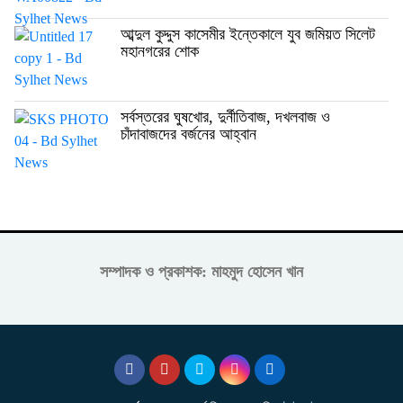
আব্দুল কুদ্দুস কাসেমীর ইন্তেকালে যুব জমিয়ত সিলেট
মহানগরের শোক
সর্বস্তরের ঘুষখোর, দুর্নীতিবাজ, দখলবাজ ও
চাঁদাবাজদের বর্জনের আহ্বান
সম্পাদক ও প্রকাশক: মাহমুদ হোসেন খান