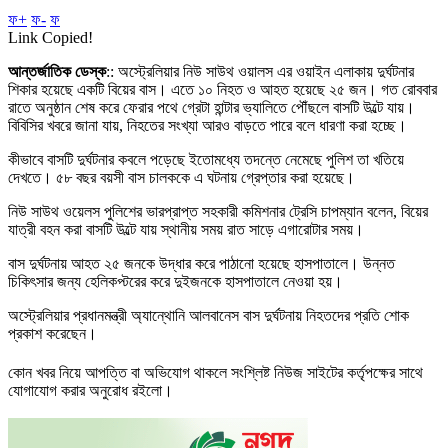
ফ+
ফ-
ফ
Link Copied!
আন্তর্জাতিক ডেস্ক
:: অস্ট্রেলিয়ার নিউ সাউথ ওয়ালস এর ওয়াইন এলাকায় দুর্ঘটনার
শিকার হয়েছে একটি বিয়ের বাস। এতে ১০ নিহত ও আহত হয়েছে ২৫ জন। গত রোববার
রাতে অনুষ্ঠান শেষ করে ফেরার পথে গ্রেটা হান্টার ভ্যালিতে পৌঁছলে বাসটি উল্টে যায়।
বিবিসির খবরে জানা যায়, নিহতের সংখ্যা আরও বাড়তে পারে বলে ধারণা করা হচ্ছে।
কীভাবে বাসটি দুর্ঘটনার কবলে পড়েছে ইতোমধ্যে তদন্তে নেমেছে পুলিশ তা খতিয়ে
দেখতে। ৫৮ বছর বয়সী বাস চালককে এ ঘটনায় গ্রেপ্তার করা হয়েছে।
নিউ সাউথ ওয়েলস পুলিশের ভারপ্রাপ্ত সহকারী কমিশনার ট্রেসি চাপম্যান বলেন, বিয়ের
যাত্রী বহন করা বাসটি উল্টে যায় স্থানীয় সময় রাত সাড়ে এগারোটার সময়।
বাস দুর্ঘটনায় আহত ২৫ জনকে উদ্ধার করে পাঠানো হয়েছে হাসপাতালে। উন্নত
চিকিৎসার জন্য হেলিকপ্টরের করে দুইজনকে হাসপাতালে নেওয়া হয়।
অস্ট্রেলিয়ার প্রধানমন্ত্রী অ্যান্থোনি আলবানেস বাস দুর্ঘটনায় নিহতদের প্রতি শোক
প্রকাশ করেছেন।
কোন খবর নিয়ে আপত্তি বা অভিযোগ থাকলে সংশ্লিষ্ট নিউজ সাইটের কর্তৃপক্ষের সাথে
যোগাযোগ করার অনুরোধ রইলো।