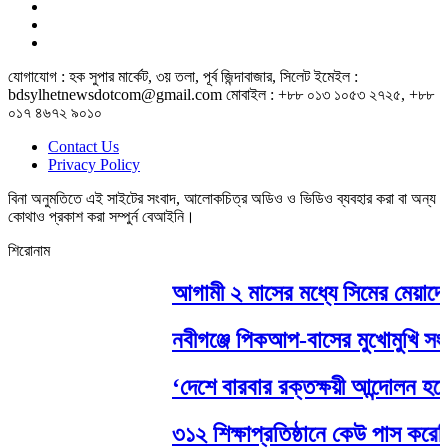
যোগাযোগ : হক সুপার মার্কেট, ৩য় তলা, পূর্ব জিন্দাবাজার, সিলেট ইমেইল :
bdsylhetnewsdotcom@gmail.com মোবাইল : +৮৮ ০১৩ ১০৫৩ ২৭২৫, +৮৮
০১৭ ৪৬৭২ ৯০১০
Contact Us
Privacy Policy
বিনা অনুমতিতে এই সাইটের সংবাদ, আলোকচিত্র অডিও ও ভিডিও ব্যবহার করা বা অন্য
কোথাও প্রকাশ করা সম্পুর্ন বেআইনি।
শিরোনাম
আগামী ২ মাসের মধ্যে সিমের মেয়াদের 
নবীগঞ্জে পিকআপ-বাসের মুখোমুখি সংঘর্
‘দেশে বারবার রক্তক্ষয়ী আন্দোলন হলে
৩১২ শিক্ষাপ্রতিষ্ঠানে কেউ পাস করেনি