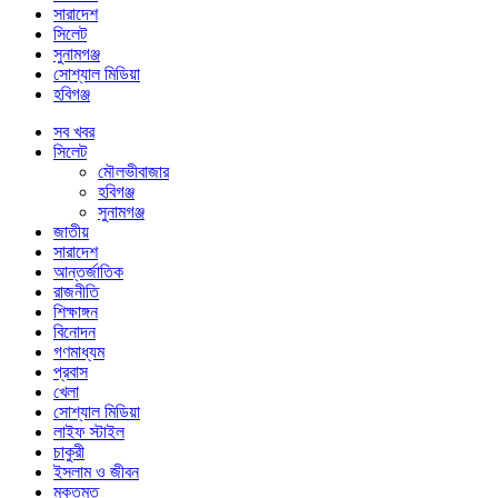
সারাদেশ
সিলেট
সুনামগঞ্জ
সোশ্যাল মিডিয়া
হবিগঞ্জ
সব খবর
সিলেট
মৌলভীবাজার
হবিগঞ্জ
সুনামগঞ্জ
জাতীয়
সারাদেশ
আন্তর্জাতিক
রাজনীতি
শিক্ষাঙ্গন
বিনোদন
গণমাধ্যম
প্রবাস
খেলা
সোশ্যাল মিডিয়া
লাইফ স্টাইল
চাকুরী
ইসলাম ও জীবন
মুক্তমত