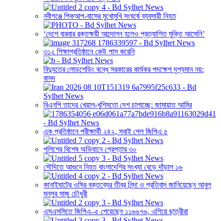
নবীগঞ্জে পিকআপ-বাসের মুখোমুখি সংঘর্ষে ব্যবসায়ী নিহত
‘দেশে বারবার রক্তক্ষয়ী আন্দোলন হলেও প্রত্যাশিত মুক্তি আসেনি’
৩১২ শিক্ষাপ্রতিষ্ঠানে কেউ পাস করেনি
বিদ্যুতের লোডশেডিং বন্ধে সরকারের কার্যকর পদক্ষেপ দৃশ্যমান নয়:
বাসদ
বিএনপি তাদের খেয়াল-খুশিমতো দেশ চালাচ্ছে: জামায়াত আমির
এক প্রতিষ্ঠানে পরীক্ষার্থী ২৪২, সবাই পেল জিপিএ ৫
পুলিশের বিশেষ অভিযানে গ্রেপ্তার ৩০
সৌদিতে আগুনে নিহত বাংলাদেশির সংখ্যা বেড়ে দাঁড়াল ১৬
কানাইঘাটের ওসির বক্তব্যের তীব্র নিন্দা ও প্রতিবাদ জানিয়েছেন আবুল
মনসুর সাজু চৌধুরী
এসএসসিতে জিপিএ–৫ পেয়েছেন ১১৬৬৭৬, এগিয়ে ছাত্রীরা