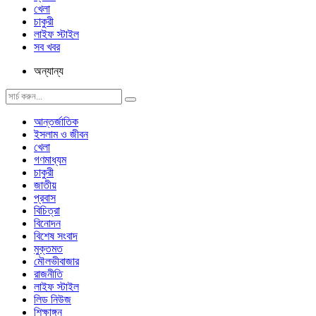
খেলা
চাকুরী
লাইফ স্টাইল
সব খবর
অন্যান্য
আন্তর্জাতিক
ইসলাম ও জীবন
খেলা
গণমাধ্যম
চাকুরী
জাতীয়
প্রবাস
বিচিত্রা
বিনোদন
বিশেষ সংবাদ
মুক্তমত
মৌলভীবাজার
রাজনীতি
লাইফ স্টাইল
লিড নিউজ
শিক্ষাঙ্গন