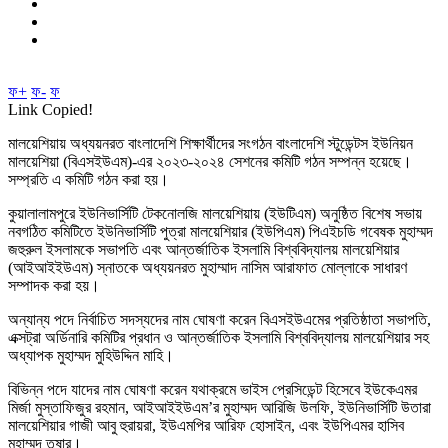
ফ+
ফ-
ফ
Link Copied!
মালয়েশিয়ায় অধ্যয়নরত বাংলাদেশি শিক্ষার্থীদের সংগঠন বাংলাদেশি স্টুডেন্টস ইউনিয়ন
মালয়েশিয়া (বিএসইউএম)-এর ২০২৩-২০২৪ সেশনের কমিটি গঠন সম্পন্ন হয়েছে।
সম্প্রতি এ কমিটি গঠন করা হয়।
কুয়ালালামপুরে ইউনিভার্সিটি টেকনোলজি মালয়েশিয়ায় (ইউটিএম) অনুষ্ঠিত বিশেষ সভায়
নবগঠিত কমিটিতে ইউনিভার্সিটি পুত্রা মালয়েশিয়ার (ইউপিএম) পিএইচডি গবেষক মুহাম্মদ
জহুরুল ইসলামকে সভাপতি এবং আন্তর্জাতিক ইসলামি বিশ্ববিদ্যালয় মালয়েশিয়ার
(আইআইইউএম) স্নাতকে অধ্যয়নরত মুহাম্মাদ নাসিম আরাফাত মোল্লাকে সাধারণ
সম্পাদক করা হয়।
অন্যান্য পদে নির্বাচিত সদস্যদের নাম ঘোষণা করেন বিএসইউএমের প্রতিষ্ঠাতা সভাপতি,
এক্সট্রা অর্ডিনারি কমিটির প্রধান ও আন্তর্জাতিক ইসলামি বিশ্ববিদ্যালয় মালয়েশিয়ার সহ
অধ্যাপক মুহাম্মদ মুহিউদ্দিন মাহি।
বিভিন্ন পদে যাদের নাম ঘোষণা করেন যথাক্রমে ভাইস প্রেসিডেন্ট হিসেবে ইউকেএমর
মির্জা মুস্তাফিজুর রহমান, আইআইইউএম’র মুহাম্মদ আরিজি উলফি, ইউনিভার্সিটি উতারা
মালয়েশিয়ার গাজী আবু হুরায়রা, ইউএমপির আরিফ হোসাইন, এবং ইউপিএমর হাসিব
মুহাম্মদ তুষার।