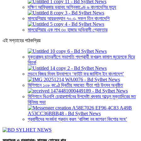
দক্ষিণ আফ্রিকায় ভয়াবহ অগ্নিকাণ্ডে ৬ বাংলাদেশির মৃত্যু
মালয়েশিয়ায় আয়রনম্যান ৭০.৩, সফল তিন বাংলাদেশি
মালয়েশিয়ায় এক লাখ ৩০ হাজার অভিবাসী গ্রেফতার
এই সপ্তাহের পাঠকপ্রিয়
যুক্তরাজ্য ছাত্রলীগে সভাপতি পদপ্রার্থী ফখরুল কামাল জুয়েলকে ঘিরে
বিতর্ক
লন্ডনে বিজয় দিবস উদযাপনে ‘ফাইট ফর জাস্টিস ইন বাংলাদেশ’
মিশিগানে ১০৮ কণ্ঠে দ্বিতীয় সমবেত গীতা পাঠ উৎসব অনুষ্ঠিত
মিশিগানে বিএনপি চেয়ারপার্সনের উপদেষ্টা খন্দকার আব্দুল মুক্তাদিরের মত
বিনিময় সভা
প্রবাসীদের সংবর্ধনা প্রদান করল ‘বালিঙ্গা নব জাগরণ কিশোর সংঘ’
সম্পাদক ও প্রকাশক: মাহমুদ হোসেন খান