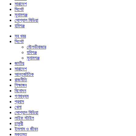
সারাদেশ
সিলেট
সুনামগঞ্জ
সোশ্যাল মিডিয়া
হবিগঞ্জ
সব খবর
সিলেট
মৌলভীবাজার
হবিগঞ্জ
সুনামগঞ্জ
জাতীয়
সারাদেশ
আন্তর্জাতিক
রাজনীতি
শিক্ষাঙ্গন
বিনোদন
গণমাধ্যম
প্রবাস
খেলা
সোশ্যাল মিডিয়া
লাইফ স্টাইল
চাকুরী
ইসলাম ও জীবন
মুক্তমত