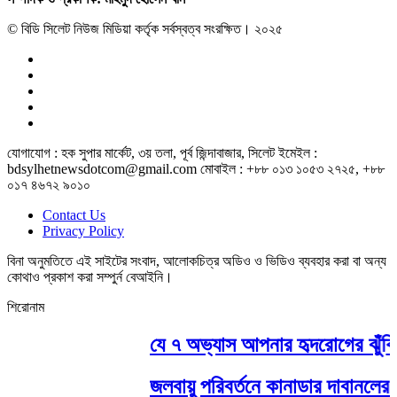
© বিডি সিলেট নিউজ মিডিয়া কর্তৃক সর্বস্বত্ব সংরক্ষিত। ২০২৫
যোগাযোগ : হক সুপার মার্কেট, ৩য় তলা, পূর্ব জিন্দাবাজার, সিলেট ইমেইল :
bdsylhetnewsdotcom@gmail.com মোবাইল : +৮৮ ০১৩ ১০৫৩ ২৭২৫, +৮৮
০১৭ ৪৬৭২ ৯০১০
Contact Us
Privacy Policy
বিনা অনুমতিতে এই সাইটের সংবাদ, আলোকচিত্র অডিও ও ভিডিও ব্যবহার করা বা অন্য
কোথাও প্রকাশ করা সম্পুর্ন বেআইনি।
শিরোনাম
যে ৭ অভ্যাস আপনার হৃদরোগের ঝুঁকি ব
জলবায়ু পরিবর্তনে কানাডার দাবানলের ঝুঁ