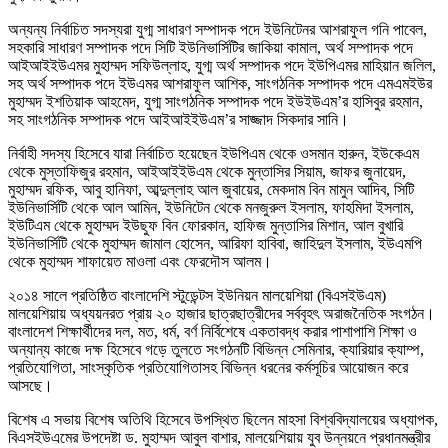
অন্যন্য নির্বাচিত সদস্যরা যুগ্ম সাধারণ সম্পাদক পদে ইউনিটেনর আশরাফুল গনি পাবেল,
সহকারি সাধারণ সম্পাদক পদে সিটি ইউনিভার্সিটির জাকিয়া কামাল, অর্থ সম্পাদক পদে
আইআইইউএমর মুহাম্মদ সফিউল্লাহ, যুগ্ম অর্থ সম্পাদক পদে ইউপিএমর মাহিয়ান জলিল,
সহ অর্থ সম্পাদক পদে ইউএমর আশরাফুল আশিক, সাংগঠনিক সম্পাদক পদে এমএমইউর
মুহাম্মদ ইশতিয়াক আহমেদ, যুগ্ম সাংগঠনিক সম্পাদক পদে ইউইউএম’র হাসিবুর রহমান,
সহ সাংগঠনিক সম্পাদক পদে আইআইইউএম’র সাজ্জাদ সিকদার সানি।
নির্বাহী সদস্য হিসেবে যারা নির্বাচিত হয়েছেন ইউপিএম থেকে ওসমান হারুন, ইউকেএম
থেকে মুস্তাফিজুর রহমান, আইআইইউএম থেকে মুন্তাসির সিয়াম, জাফর জুনায়েদ,
মুহাম্মদ রফিক, আবু হানিফা, আব্দুল্লাহ আল জুবায়ের, মেকদাম বিন মামুন আদিব, সিটি
ইউনিভার্সিটি থেকে আল আমিন, ইউনিটেন থেকে মনজুরুল ইসলাম, ফাহমিদা ইসলাম,
ইউটিএম থেকে মুহাম্মদ ইউছুফ বিন ফোরকান, হাফিজ মুন্তাসির মিশান, আল বুখারি
ইউনিভার্সিটি থেকে মুহাম্মদ জামাল হোসেন, আরিফা হাবিবা, জাহিদুল ইসলাম, ইউএমপি
থেকে মুহাম্মদ শাফায়েত মাওলা এবং ফেরদৌস আলম।
২০১৪ সালে প্রতিষ্ঠিত বাংলাদেশি স্টুডেন্টস ইউনিয়ন মালয়েশিয়া (বিএসইউএম)
মালয়েশিয়ায় অধ্যয়নরত প্রায় ২০ হাজার ছাত্রছাত্রীদের সর্ববৃহৎ অরাজনৈতিক সংগঠন।
বাংলাদেশ শিক্ষার্থীদের দল, মত, ধর্ম, বর্ণ নির্বিশেষে একতাবদ্ধ করার পাশাপাশি শিক্ষা ও
অন্যান্য কাজে দক্ষ হিসেবে গড়ে তুলতে সংগঠনটি বিভিন্ন সেমিনার, ক্যারিয়ার ক্যাম্প,
প্রতিযোগিতা, সাংস্কৃতিক প্রতিযোগিতাসহ বিভিন্ন ধরনের কর্মসূচির আয়োজন করে
আসছে।
বিশেষ এ সভায় বিশেষ অতিথি হিসেবে উপস্থিত ছিলেন মাহসা বিশ্ববিদ্যালয়ের অধ্যাপক,
বিএসইউএমের উপদেষ্টা ড. মুহাম্মদ আবুল বাশার, মালয়েশিয়ায় যুব উন্নয়নে প্রধানমন্ত্রীর