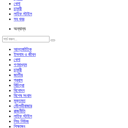
খেলা
চাকুরী
লাইফ স্টাইল
সব খবর
অন্যান্য
আন্তর্জাতিক
ইসলাম ও জীবন
খেলা
গণমাধ্যম
চাকুরী
জাতীয়
প্রবাস
বিচিত্রা
বিনোদন
বিশেষ সংবাদ
মুক্তমত
মৌলভীবাজার
রাজনীতি
লাইফ স্টাইল
লিড নিউজ
শিক্ষাঙ্গন