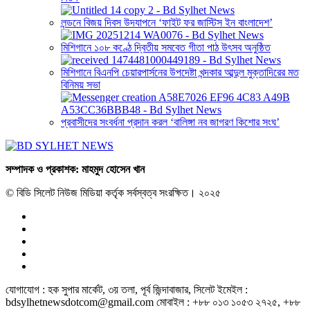
লন্ডনে বিজয় দিবস উদযাপনে ‘ফাইট ফর জাস্টিস ইন বাংলাদেশ’
মিশিগানে ১০৮ কণ্ঠে দ্বিতীয় সমবেত গীতা পাঠ উৎসব অনুষ্ঠিত
মিশিগানে বিএনপি চেয়ারপার্সনের উপদেষ্টা খন্দকার আব্দুল মুক্তাদিরের মত
বিনিময় সভা
প্রবাসীদের সংবর্ধনা প্রদান করল ‘বালিঙ্গা নব জাগরণ কিশোর সংঘ’
সম্পাদক ও প্রকাশক: মাহমুদ হোসেন খান
© বিডি সিলেট নিউজ মিডিয়া কর্তৃক সর্বস্বত্ব সংরক্ষিত। ২০২৫
যোগাযোগ : হক সুপার মার্কেট, ৩য় তলা, পূর্ব জিন্দাবাজার, সিলেট ইমেইল :
bdsylhetnewsdotcom@gmail.com মোবাইল : +৮৮ ০১৩ ১০৫৩ ২৭২৫, +৮৮