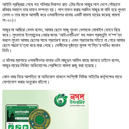
আইনি প্রক্রিয়া শেষে গত শনিবার দিবাগত রাত ২টার দিকে সাজুর লাশ দেশে পৌছালে
রবিবার সকালে তার দাফন সম্পন্ন হয়। লাশ দাফন করার পরদিন সাজুর মা বাদি হয়ে লুৎফা
বেগম ও তার মাকে আসামী করে ওসমানীনগর থানায় একটি মামলা দায়ের করেন( মামলা
নং-২০)।
সাজুর মা আছিয়া বেগম বলেন, আমার ছেলে সাজু লুৎফা বেগমকে মোবাইল ফোনে বিয়ে
করে। লুৎফাকে ইংল্যান্ডের নেয়ার জন্য ‘আইএলটিএস’ সহ সকল প্রস্তুতি স’ম্প’ন্ন
করলে লুৎফা আমার ছেলের সাথে প্রতারণা করে। এমন প্রতারণার সইতে না পেরে আমার
ছেলে আ’ত্ম’হ’ত্যা করে মারা গেছে। দোষীদের দৃষ্ঠান্ত মূলক শা’স্তি’র দাবিও জানান
তিনি।
এ ঘটনার ব্যাপারে ওসমানীনগর থানার ওসি মাছুদুল আমিন কাছে জানতে চাইলে বলেন,
সাজুর মায়ের লিখিত অভিযোগের প্রেক্ষিতে মামলা রুজু করা হয়েছে।
কোন খবর নিয়ে আপত্তি বা অভিযোগ থাকলে সংশ্লিষ্ট নিউজ সাইটের কর্তৃপক্ষের সাথে
যোগাযোগ করার অনুরোধ রইলো।