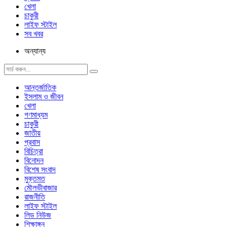
খেলা
চাকুরী
লাইফ স্টাইল
সব খবর
অন্যান্য
আন্তর্জাতিক
ইসলাম ও জীবন
খেলা
গণমাধ্যম
চাকুরী
জাতীয়
প্রবাস
বিচিত্রা
বিনোদন
বিশেষ সংবাদ
মুক্তমত
মৌলভীবাজার
রাজনীতি
লাইফ স্টাইল
লিড নিউজ
শিক্ষাঙ্গন