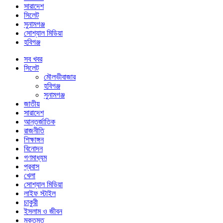
সারাদেশ
সিলেট
সুনামগঞ্জ
সোশ্যাল মিডিয়া
হবিগঞ্জ
সব খবর
সিলেট
মৌলভীবাজার
হবিগঞ্জ
সুনামগঞ্জ
জাতীয়
সারাদেশ
আন্তর্জাতিক
রাজনীতি
শিক্ষাঙ্গন
বিনোদন
গণমাধ্যম
প্রবাস
খেলা
সোশ্যাল মিডিয়া
লাইফ স্টাইল
চাকুরী
ইসলাম ও জীবন
মুক্তমত