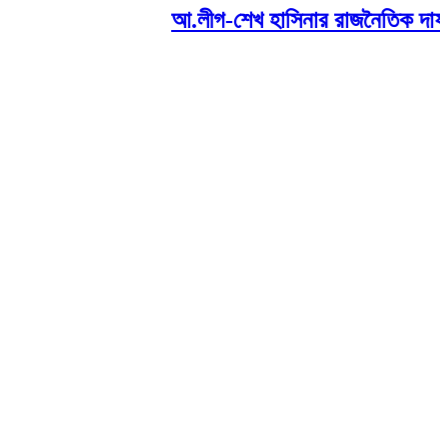
আ.লীগ-শেখ হাসিনার রাজনৈতিক দাফন হয়েছ