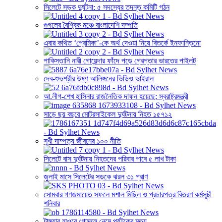
সিলেটে সড়ক দুর্ঘটনা: ৫ সদস্যের তদন্ত কমিটি গঠন
গুগলের বৈশ্বিক মঞ্চে বাংলাদেশি দম্পতি
এবার কথিত ‘প্রেমিকা’-কে অর্থ দেওয়া নিয়ে বিতর্কে ইনফান্তিনো
পাকিস্তানি নারী গোয়েন্দার ফাঁদে পড়ে গ্রেপ্তার ভারতের পাইলট
দেব-শুভশ্রীর উষ্ণ আলিঙ্গনের ভিডিও ভাইরাল
আ.লীগ-শেখ হাসিনার রাজনৈতিক দাফন হয়েছে: স্বরাষ্ট্রমন্ত্রী
সাড়ে ছয় বছরে মোটরসাইকেল দুর্ঘটনায় নিহত ১৫৭১২
সুখী দাম্পত্য জীবনের ১০০ নীতি
সিলেটে বাস দুর্ঘটনায় নিহতদের পরিবার পাবে ৫ লাখ টাকা
জুলাই মাসে সিলেটের সড়কে ঝরল ৩১ প্রাণ
সোমবার গণজমায়েত সফলে মশাল মিছিল ও প্রচারপত্র বিতরণ কর্মসূচী
শনিবার
টাঙ্গুয়ার হাওরে গোসলে নেমে পর্যটকের মৃত্যু