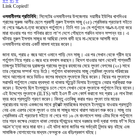
ফ+
ফ-
ফ
Link Copied!
ওসমানীনগর প্রতিনিধি
:: সিলেটের ওসমানীনগর উপজেলার দয়ামীর ইউপির খাগদিওর
গ্রামের সুরুজ আলীর ছেলে প্রবাসী নুরুল ইসলাম সাজু (২৫) প্রেমিকার প্রতারণা সইতে
না পেরে আ-ত্ম-হ-ত্যা করেছেন পর্তুগালে। তিনি গত ১৬ মে পর্তুগালে আ-ত্ম-হ-ত্যা করে
মারা যাওয়ার পর গত শনিবার রাতে লা’শ দেশে পৌছালে পরদিন দাফন সম্পন্ন হয়। এ
ঘটনায় নুরুল ইসলাম সাজুর মা আছিয়া বেগম বাদী হয়ে মা-মেয়েকে আসামী করে
ওসমানীনগর থানায় একটি মামলা দায়ের করেন।
জানা যায়, প্রায় ৫ বছর আগে ওমানে পাড়ি দেন সাজু। এর পর সেখান থেকে গ্রীস হয়ে
পর্তুগাল গিয়ে প্রায় ৩ বছর ধরে বসবাস করছেন। বিদেশ যাওয়ার আগ থেকেই পাশ্ববর্তী
তাজপুর ইউনিয়নের দুরাজপুর গ্রামের লুৎফুর রহমানের মেয়ে লুৎফা বেগমের (২০) সাথে
তার প্রেমের সম্পর্ক গড়ে উঠে। পর্তুগাল থাকাবস্থায় সাজু প্রেমিকা লুৎফার পরিবারের
সাথে আলোচনা করে ভিডিও কলের মাধ্যমে লুৎফাকে বিয়ে করেন। বিয়ের পর লুৎফাকে
সরাসরি পর্তুগালে নেয়ার ব্যবস্থা না থাকায় স্টুডেন্ট ভিসায় ইংল্যান্ডে নেয়ার প্রক্রিয়া শুরু
করেন। উদ্দেশ্য ছিল ইংল্যান্ডে চলে গেলে সেখান থেকে লুৎফাকে পর্তুগালে নিয়ে যাবেন।
এই উদ্দেশ্যে লুৎফাকে (ILTS) আই ইএল টি এস কোর্স করানো সহ প্রায় ১৪ লাখ টাকা
ব্যয় করে প্রস্তুতি গ্রহণ করেন। কিন্তু এতকিছু করার পরও লুৎফা তার মায়ের
প্ররোচনায় অন্য একজনের সাথে কন্ট্রাক্ট ম্যারিজের মাধ্যমে ইংল্যান্ডে যাওয়ার প্রস্তুতি
নেয় এবং এরপর থেকে লুৎফা ও তার মা সাজুর সাথে খারাপ আচরণ শুরু করে। সাজু তার
প্রেমিকার এই প্রতারণা সইতে না পেরে গত ১৬ মে বাংলাদেশ সময় ৩টার দিকে পর্তুগালে
তার শয়ন কক্ষের দেয়ালে থাকা লোহার স্ট্যান্ডের সাথে দরজার ফর্দা দ্বারা গলায় ফাঁ’স দিয়ে
আ’ত্ম’হ’ত্যা করে মারা যান। এই ঘটনা জানা জানির পর সর্বত্রই নিন্দার ঝড় বইছে এবং
সামাজিক যোগাযোগের মাধ্যম ফেসবুকে এর বহিঃপ্রকাশ ঘটছে।