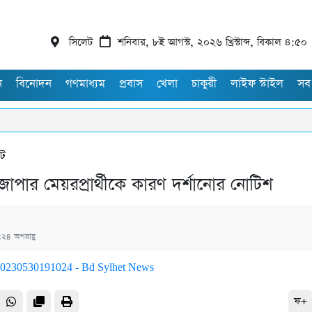
সিলেট
শনিবার, ৮ই আগস্ট, ২০২৬ খ্রিস্টাব্দ, বিকাল ৪:৫০
ন
বিনোদন
গণমাধ্যম
প্রবাস
খেলা
চাকুরী
লাইফ স্টাইল
সব
েট
াপার মেয়রপ্রার্থীকে কারণ দর্শানোর নোটিশ
২৪ অপরাহ্ণ
ফ+