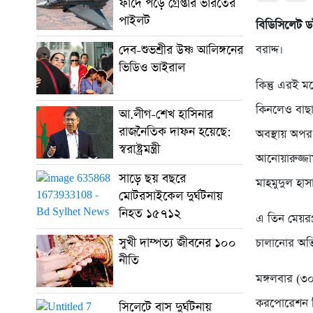
ফাঁদে পড়ে গ্রেপ্তার ভারতের
পাইলট
বিডিসিলেট 
দেব-শুভশ্রীর উষ্ণ আলিঙ্গনের
বরাদ্দ।
ভিডিও ভাইরাল
কিন্তু এরই ম
কিনলেও বাছা
আ.লীগ-শেখ হাসিনার
রাজনৈতিক দাফন হয়েছে:
অবস্থায় অপর 
স্বরাষ্ট্রমন্ত্রী
আনোয়ারুজ্জা
সাড়ে ছয় বছরে
মাহমুদুল হা
মোটরসাইকেল দুর্ঘটনায়
নিহত ১৫৭১২
এ তিন মেয়রপ্
সুখী দাম্পত্য জীবনের ১০০
চালানোর অভি
নীতি
মঙ্গলবার (৩০
করপোরেশন নির
সিলেটে বাস দুর্ঘটনায়