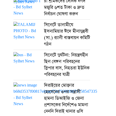
চা শ্রমিকদের দৈনিক নগদ
মজুরি ৬শত টাকা ও দ্রুত
নির্বাচন ঘোষণা করুন
সিলেটে তালামীযে
ইসলামিয়ার ঈদে মীলাদুন্নবী
(সা.) র‌্যালী বাস্তবায়ন কমিটি
গঠন
সিলেটে দুর্ঘটনা: নিয়ন্ত্রণহীন
ছিল বেঙ্গল পরিবহনের
স্লিপার বাস, নিহতরা ইউনিক
পরিবহনের যাত্রী
দিরাইয়ের মোক্তার
হোসেনের ওপর সন্ত্রাসী
হামলা ডিআইজি ও জেলা
প্রশাসকের নির্দেশেও মামলা
নেননি দিরাই থানার ওসি