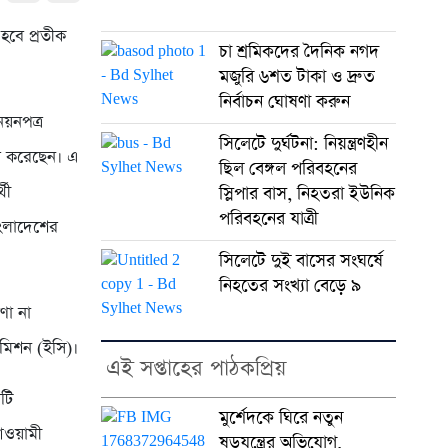
হবে প্রতীক
চা শ্রমিকদের দৈনিক নগদ
মজুরি ৬শত টাকা ও দ্রুত
নির্বাচন ঘোষণা করুন
নয়নপত্র
সিলেটে দুর্ঘটনা: নিয়ন্ত্রণহীন
িল করেছেন। এ
ছিল বেঙ্গল পরিবহনের
থী
স্লিপার বাস, নিহতরা ইউনিক
পরিবহনের যাত্রী
াংলাদেশের
সিলেটে দুই বাসের সংঘর্ষে
নিহতের সংখ্যা বেড়ে ৯
ণা না
মিশন (ইসি)।
এই সপ্তাহের পাঠকপ্রিয়
িটি
মুর্শেদকে ঘিরে নতুন
আওয়ামী
ষড়যন্ত্রের অভিযোগ,