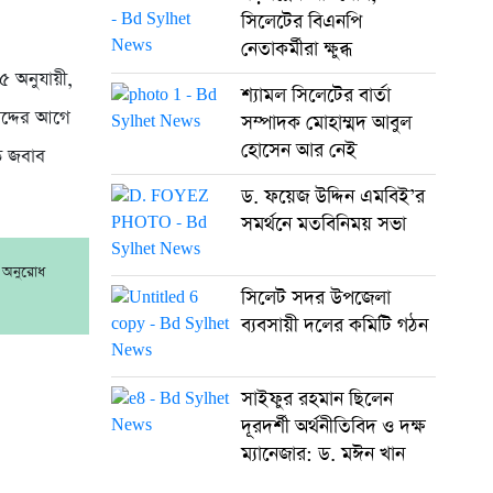
সিলেটের বিএনপি
নেতাকর্মীরা ক্ষুব্ধ
৫ অনুযায়ী,
শ্যামল সিলেটের বার্তা
রাদ্দের আগে
সম্পাদক মোহাম্মদ আবুল
হোসেন আর নেই
িত জবাব
ড. ফয়েজ উদ্দিন এমবিই’র
সমর্থনে মতবিনিময় সভা
র অনুরোধ
সিলেট সদর উপজেলা
ব্যবসায়ী দলের কমিটি গঠন
সাইফুর রহমান ছিলেন
দূরদর্শী অর্থনীতিবিদ ও দক্ষ
ম্যানেজার: ড. মঈন খান