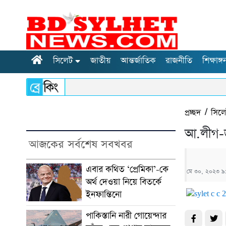
সিলেট
জাতীয়
আন্তর্জাতিক
রাজনীতি
শিক্ষাঙ্গ
প্রচ্ছদ
/
সিল
আ.লীগ-জ
আজকের সর্বশেষ সবখবর
এবার কথিত ‘প্রেমিকা’-কে
মে ৩০, ২০২৩ ৯:
অর্থ দেওয়া নিয়ে বিতর্কে
ইনফান্তিনো
পাকিস্তানি নারী গোয়েন্দার