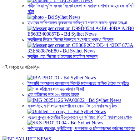
শহীদ জিয়া স্মৃতি সংসদ সিলেট জেলা ও মহানগর শাখার আহ্বায়ক কমিটি
গঠন
হাওরের ক্ষতিগ্রস্ত কৃষকদের ক্ষতিপূরণ প্রদান করুন: কৃষক ফ্রণ্ট
স্বাধীনতা দিবসে সিলেট উন্নয়ন সংস্থা’র শ্রদ্ধা নিবেদন
স্বাধীন ধারা সিলেট’র ইফতার মাহফিল সম্পন্ন
এই সপ্তাহের পাঠকপ্রিয়
ইসলামী আন্দোলন বাংলাদেশ সিলেট মহানগরের মাসিক বৈঠক অনুষ্ঠিত
এক কাঁঠালের দাম ২৬ হাজার টাকা!
স্কলার্সহোম শিবগঞ্জ ক্যাম্পাসের কেড টক সেমিনার অনুষ্ঠিত
আব্দুল কুদ্দুস কাসেমীর ইন্তেকালে যুব জমিয়ত সিলেট মহানগরের শোক
সর্বস্তরের ঘুষখোর, দুর্নীতিবাজ, দখলবাজ ও চাঁদাবাজদের বর্জনের আহ্বান