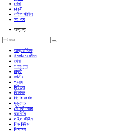
খেলা
চাকুরী
লাইফ স্টাইল
সব খবর
অন্যান্য
আন্তর্জাতিক
ইসলাম ও জীবন
খেলা
গণমাধ্যম
চাকুরী
জাতীয়
প্রবাস
বিচিত্রা
বিনোদন
বিশেষ সংবাদ
মুক্তমত
মৌলভীবাজার
রাজনীতি
লাইফ স্টাইল
লিড নিউজ
শিক্ষাঙ্গন