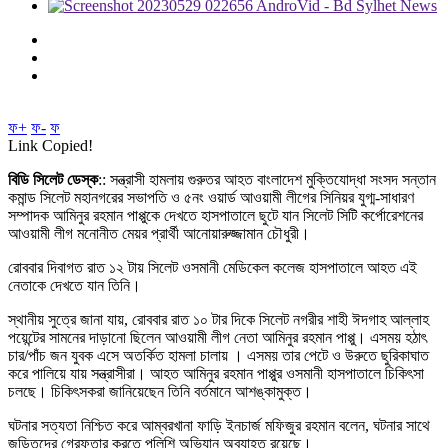
ফ+
ফ-
ফ
Link Copied!
বিডি সিলেট ডেস্ক
:: সন্ত্রাসী হামলায় গুরুতর আহত বাংলাদেশ মুক্তিযোদ্ধা সংসদ সন্তান
কমান্ড সিলেট মহানগরের সভাপতি ও ৫নং ওয়ার্ড আওয়ামী লীগের সিনিয়র যুগ্ম-সাধারণ
সম্পাদক আমিনুর রহমান পাপ্পুকে দেখতে হাসপাতালে ছুটে যান সিলেট সিটি কর্পোরেশনের
আওয়ামী লীগ মনোনীত মেয়র প্রার্থী আনোয়ারুজ্জামান চৌধুরী।
রোববার দিবাগত রাত ১২ টায় সিলেট ওসমানী মেডিকেল কলেজ হাসপাতালে আহত এই
নেতাকে দেখতে যান তিনি।
স্থানীয় সুত্রে জানা যায়, রোববার রাত ১০ টার দিকে সিলেট নগরীর শাহী ঈদগাহ আল্লাহ
পয়েন্টের সামনের দাড়ানো ছিলেন আওয়ামী লীগ নেতা আমিনুর রহমান পাপ্পু। এসময় হঠাৎ
চার/পাঁচ জন যুবক এসে অতর্কিত হামলা চালায় । এসময় তার পেটে ও উরুতে ছুরিকাঘাত
করে পালিয়ে যায় সন্ত্রাসীরা। আহত আমিনুর রহমান পাপ্পুর ওসমানী হাসপাতালে চিকিৎসা
চলছে। চিকিৎসকরা জানিয়েছেন তিনি বর্তমানে আশঙ্কামুক্ত।
ঘটনার সত্যতা নিশ্চিত করে আম্বরখানা ফাড়ি ইনচার্জ মফিজুর রহমান বলেন, ঘটনার সাথে
জড়িতদের গ্রেফতার করতে পুলিশি অভিযান অব্যাহত রয়েছে।