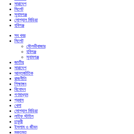
সারাদেশ
সিলেট
সুনামগঞ্জ
সোশ্যাল মিডিয়া
হবিগঞ্জ
সব খবর
সিলেট
মৌলভীবাজার
হবিগঞ্জ
সুনামগঞ্জ
জাতীয়
সারাদেশ
আন্তর্জাতিক
রাজনীতি
শিক্ষাঙ্গন
বিনোদন
গণমাধ্যম
প্রবাস
খেলা
সোশ্যাল মিডিয়া
লাইফ স্টাইল
চাকুরী
ইসলাম ও জীবন
মুক্তমত