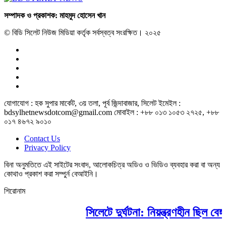
সম্পাদক ও প্রকাশক: মাহমুদ হোসেন খান
© বিডি সিলেট নিউজ মিডিয়া কর্তৃক সর্বস্বত্ব সংরক্ষিত। ২০২৫
যোগাযোগ : হক সুপার মার্কেট, ৩য় তলা, পূর্ব জিন্দাবাজার, সিলেট ইমেইল :
bdsylhetnewsdotcom@gmail.com মোবাইল : +৮৮ ০১৩ ১০৫৩ ২৭২৫, +৮৮
০১৭ ৪৬৭২ ৯০১০
Contact Us
Privacy Policy
বিনা অনুমতিতে এই সাইটের সংবাদ, আলোকচিত্র অডিও ও ভিডিও ব্যবহার করা বা অন্য
কোথাও প্রকাশ করা সম্পুর্ন বেআইনি।
শিরোনাম
সিলেটে দুর্ঘটনা: নিয়ন্ত্রণহীন ছিল বে