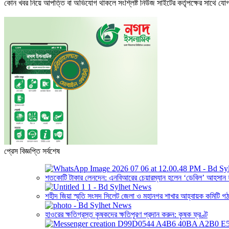
কোন খবর নিয়ে আপত্তি বা অভিযোগ থাকলে সংশ্লিষ্ট নিউজ সাইটের কর্তৃপক্ষের সাথে 
প্রেস বিজ্ঞপ্তি সর্বশেষ
শতকোটি টাকার লেনদেন: এনবিআরের চেয়ারম্যান হলেন ‘ডেবিল’ আহসান হ
শহীদ জিয়া স্মৃতি সংসদ সিলেট জেলা ও মহানগর শাখার আহ্বায়ক কমিটি গ
হাওরের ক্ষতিগ্রস্ত কৃষকদের ক্ষতিপূরণ প্রদান করুন: কৃষক ফ্রণ্ট