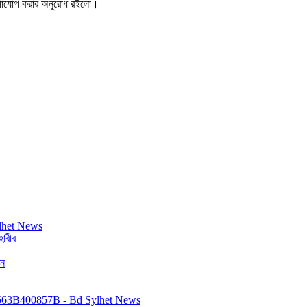
যোগাযোগ করার অনুরোধ রইলো।
াবীব
ঠন