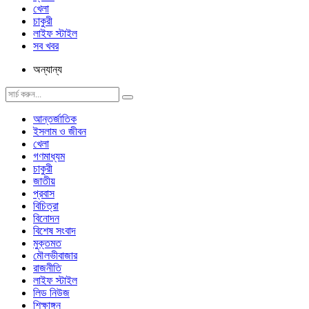
খেলা
চাকুরী
লাইফ স্টাইল
সব খবর
অন্যান্য
আন্তর্জাতিক
ইসলাম ও জীবন
খেলা
গণমাধ্যম
চাকুরী
জাতীয়
প্রবাস
বিচিত্রা
বিনোদন
বিশেষ সংবাদ
মুক্তমত
মৌলভীবাজার
রাজনীতি
লাইফ স্টাইল
লিড নিউজ
শিক্ষাঙ্গন