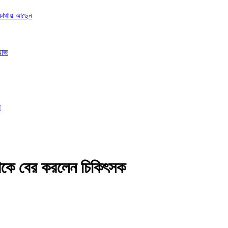
ে কোথায় আছেন
য়াজ
ি
েকে বের করলেন চিকিৎসক