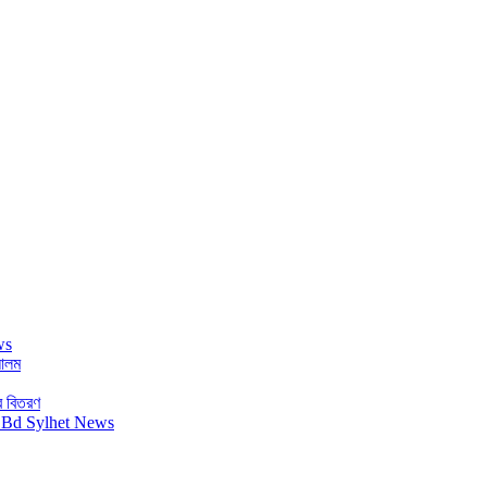
 আলম
র বিতরণ