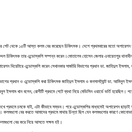
ের পেট থেকে ১৫টি আস্ত কলম বের করেছেন চিকিৎসক। দেশে প্রথমবারের মতো অপারেশন ছ
একদল চিকিৎসক তার এন্ডোস্কপি সম্পন্ন করেন।মোতালেব হোসেন জেলার এনায়েতপুর থানাধীন 
েশন থিয়েটারে এন্ডোস্কপি করেন সেখানকার সার্জারি বিভাগের প্রধান ডা. জাহিদুল ইসলাম,
ভাগের প্রধান ও এন্ডোস্কপি করা চিকিৎসক জাহিদুল ইসলাম ও কনসালট্যান্ট ডা. আমিনুল ই
 ইসলাম খান বলেন, রোগীটি প্রথমে পেটে ব্যথা নিয়ে মেডিসিন ওয়ার্ডে ভর্তি হয়েছিল। পরে 
দেখে প্রথমে চমকে যাই, এটা কীভাবে সম্ভব। পরে এন্ডোস্কপির মাধ্যমেই অপারেশন ছাড়াই
 কলমগুলো বের করতে আমাদের প্রথমে মাথায় চিন্তা ছিল যেন কলমগুলোর কারণে কোনোভাবেই শ
রা কলমগুলো বের করে নিয়ে আসতে সক্ষম হই।