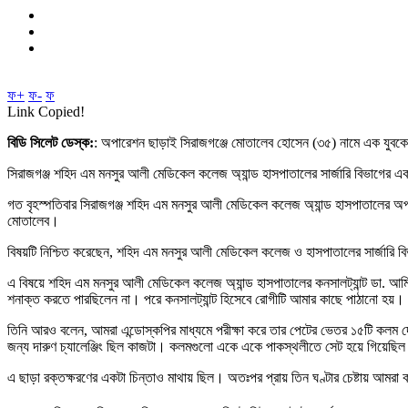
ফ+
ফ-
ফ
Link Copied!
বিডি সিলেট ডেস্ক:
: অপারেশন ছাড়াই সিরাজগঞ্জে মোতালেব হোসেন (৩৫) নামে এক যুবক
সিরাজগঞ্জ শহিদ এম মনসুর আলী মেডিকেল কলেজ অ্যান্ড হাসপাতালের সার্জারি বিভাগের 
গত বৃহস্পতিবার সিরাজগঞ্জ শহিদ এম মনসুর আলী মেডিকেল কলেজ অ্যান্ড হাসপাতালের অপার
মোতালেব।
বিষয়টি নিশ্চিত করেছেন, শহিদ এম মনসুর আলী মেডিকেল কলেজ ও হাসপাতালের সার্জারি বি
এ বিষয়ে শহিদ এম মনসুর আলী মেডিকেল কলেজ অ্যান্ড হাসপাতালের কনসালট্যান্ট ডা. আমিনুল
শনাক্ত করতে পারছিলেন না। পরে কনসালট্যান্ট হিসেবে রোগীটি আমার কাছে পাঠানো হয়।
তিনি আরও বলেন, আমরা এন্ডোস্কপির মাধ্যমে পরীক্ষা করে তার পেটের ভেতর ১৫টি কলম 
জন্য দারুণ চ্যালেঞ্জিং ছিল কাজটা। কলমগুলো একে একে পাকস্থলীতে সেট হয়ে গিয়েছিল।
এ ছাড়া রক্তক্ষরণের একটা চিন্তাও মাথায় ছিল। অতঃপর প্রায় তিন ঘণ্টার চেষ্টায় আম