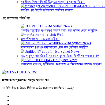
স্বাধীনতা দিবসে সিলেট উন্নয়ন সংস্থা’র শ্রদ্ধা নিবেদন
স্বাধীন ধারা সিলেট’র ইফতার মাহফিল সম্পন্ন
এই সপ্তাহের পাঠকপ্রিয়
ইসলামী আন্দোলন বাংলাদেশ সিলেট মহানগরের মাসিক বৈঠক অনুষ্ঠিত
এক কাঁঠালের দাম ২৬ হাজার টাকা!
স্কলার্সহোম শিবগঞ্জ ক্যাম্পাসের কেড টক সেমিনার অনুষ্ঠিত
আব্দুল কুদ্দুস কাসেমীর ইন্তেকালে যুব জমিয়ত সিলেট মহানগরের শোক
সর্বস্তরের ঘুষখোর, দুর্নীতিবাজ, দখলবাজ ও চাঁদাবাজদের বর্জনের আহ্বান
সম্পাদক ও প্রকাশক: মাহমুদ হোসেন খান
© বিডি সিলেট নিউজ মিডিয়া কর্তৃক সর্বস্বত্ব সংরক্ষিত। ২০২৫