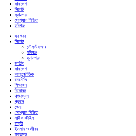
সারাদেশ
সিলেট
সুনামগঞ্জ
সোশ্যাল মিডিয়া
হবিগঞ্জ
সব খবর
সিলেট
মৌলভীবাজার
হবিগঞ্জ
সুনামগঞ্জ
জাতীয়
সারাদেশ
আন্তর্জাতিক
রাজনীতি
শিক্ষাঙ্গন
বিনোদন
গণমাধ্যম
প্রবাস
খেলা
সোশ্যাল মিডিয়া
লাইফ স্টাইল
চাকুরী
ইসলাম ও জীবন
মুক্তমত