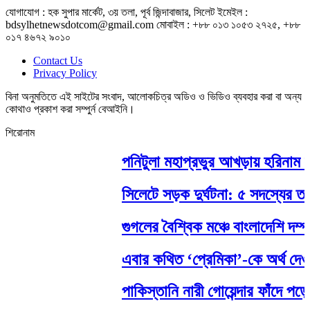
যোগাযোগ : হক সুপার মার্কেট, ৩য় তলা, পূর্ব জিন্দাবাজার, সিলেট ইমেইল :
bdsylhetnewsdotcom@gmail.com মোবাইল : +৮৮ ০১৩ ১০৫৩ ২৭২৫, +৮৮
০১৭ ৪৬৭২ ৯০১০
Contact Us
Privacy Policy
বিনা অনুমতিতে এই সাইটের সংবাদ, আলোকচিত্র অডিও ও ভিডিও ব্যবহার করা বা অন্য
কোথাও প্রকাশ করা সম্পুর্ন বেআইনি।
শিরোনাম
পনিটুলা মহাপ্রভুর আখড়ায় হরিনাম সংক
সিলেটে সড়ক দুর্ঘটনা: ৫ সদস্যের তদন
গুগলের বৈশ্বিক মঞ্চে বাংলাদেশি দম্পত
এবার কথিত ‘প্রেমিকা’-কে অর্থ দেওয়া
পাকিস্তানি নারী গোয়েন্দার ফাঁদে পড়ে