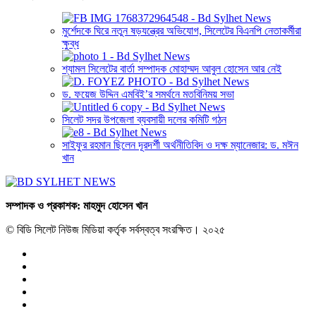
মুর্শেদকে ঘিরে নতুন ষড়যন্ত্রের অভিযোগ, সিলেটের বিএনপি নেতাকর্মীরা
ক্ষুব্ধ
শ্যামল সিলেটের বার্তা সম্পাদক মোহাম্মদ আবুল হোসেন আর নেই
ড. ফয়েজ উদ্দিন এমবিই’র সমর্থনে মতবিনিময় সভা
সিলেট সদর উপজেলা ব্যবসায়ী দলের কমিটি গঠন
সাইফুর রহমান ছিলেন দূরদর্শী অর্থনীতিবিদ ও দক্ষ ম্যানেজার: ড. মঈন
খান
সম্পাদক ও প্রকাশক: মাহমুদ হোসেন খান
© বিডি সিলেট নিউজ মিডিয়া কর্তৃক সর্বস্বত্ব সংরক্ষিত। ২০২৫