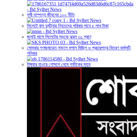
সুখী দাম্পত্য জীবনের ১০০ নীতি
সিলেটে বাস দুর্ঘটনায় নিহতদের পরিবার পাবে ৫ লাখ টাকা
জুলাই মাসে সিলেটের সড়কে ঝরল ৩১ প্রাণ
সোমবার গণজমায়েত সফলে মশাল মিছিল ও প্রচারপত্র বিতরণ কর্মসূচী
শনিবার
টাঙ্গুয়ার হাওরে গোসলে নেমে পর্যটকের মৃত্যু