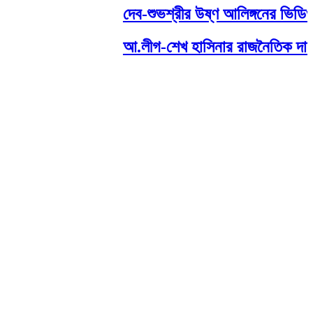
দেব-শুভশ্রীর উষ্ণ আলিঙ্গনের ভিডিও 
আ.লীগ-শেখ হাসিনার রাজনৈতিক দাফন হয়ে