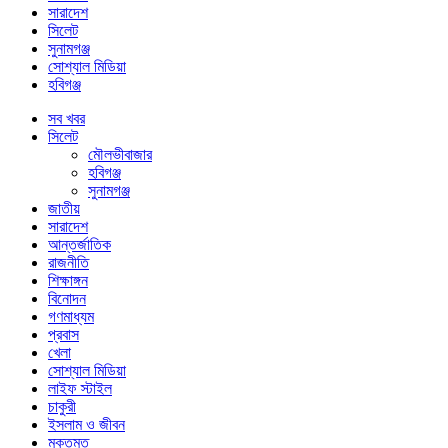
সারাদেশ
সিলেট
সুনামগঞ্জ
সোশ্যাল মিডিয়া
হবিগঞ্জ
সব খবর
সিলেট
মৌলভীবাজার
হবিগঞ্জ
সুনামগঞ্জ
জাতীয়
সারাদেশ
আন্তর্জাতিক
রাজনীতি
শিক্ষাঙ্গন
বিনোদন
গণমাধ্যম
প্রবাস
খেলা
সোশ্যাল মিডিয়া
লাইফ স্টাইল
চাকুরী
ইসলাম ও জীবন
মুক্তমত