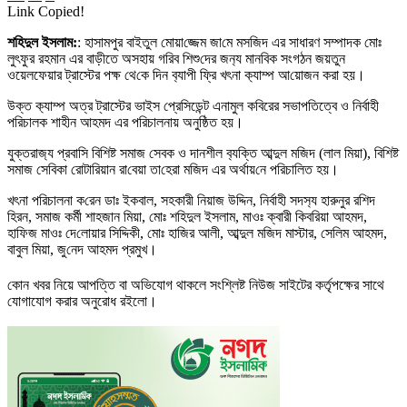
Link Copied!
শ‌হিদুল ইসলাম:
: হাসামপুর বাইতুল মোয়া‌জ্জেম জা‌মে মস‌জিদ এর সাধারণ সম্পাদক মোঃ
লুৎফুর রহমান এর বাড়ীতে অসহায় গ‌রিব শিশু‌দের জন‌্য মান‌বিক সংগঠন জয়তুন
ওয়েলফেয়ার ট্রাস্টের পক্ষ থে‌কে দিন ব‌্যাপী ফ্রি খৎনা ক‌্যাম্প আ‌য়োজন করা হয়।
উক্ত ক‌্যাম্প অত্র ট্রাস্টের ভাইস প্রেসিডেন্ট এনামুল কবিরের সভাপতিত্বে ও নির্বাহী
পরিচালক শাহীন আহমদ এর পরিচালনায় অনু‌ষ্ঠিত হয়।
যুক্তরাজ‌্য প্রবা‌সি বি‌শিষ্ট সমাজ সেবক ও দানশীল ব‌্যক্তি আব্দুল ম‌জিদ (লাল মিয়া), বি‌শিষ্ট
সমাজ সেবিকা রোটা‌রিয়ান রা‌বেয়া তা‌হেরা ম‌জিদ এর অর্থায়‌নে প‌রিচা‌লিত হয়।
খৎনা প‌রিচালনা ক‌রেন ডাঃ ইকবাল, সহকারী নিয়াজ উ‌দ্দিন, ‌নির্বাহী সদস‌্য হারুনুর র‌শিদ
হিরন, সমাজ কর্মী শাহজান মিয়া, মোঃ শ‌হিদুল ইসলাম, মাওঃ ক্বারী কিব‌রিয়া আহমদ,
হা‌ফিজ মাওঃ দে‌লোয়ার সি‌দ্দিকী, মোঃ হা‌জির আলী, আব্দুল ম‌জিদ মাস্টার, সে‌লিম আহমদ,
বাবুল মিয়া, জু‌নেদ আহমদ প্রমুখ।
কোন খবর নিয়ে আপত্তি বা অভিযোগ থাকলে সংশ্লিষ্ট নিউজ সাইটের কর্তৃপক্ষের সাথে
যোগাযোগ করার অনুরোধ রইলো।