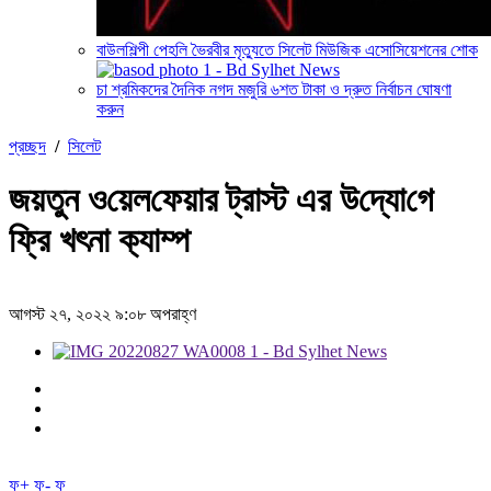
বাউলশিল্পী পেহলি ভৈরবীর মৃত্যুতে সিলেট মিউজিক এসোসিয়েশনের শোক
চা শ্রমিকদের দৈনিক নগদ মজুরি ৬শত টাকা ও দ্রুত নির্বাচন ঘোষণা
করুন
প্রচ্ছদ
/
সিলেট
জয়তুন ও‌য়েল‌ফেয়ার ট্রাস্ট এর উ‌দ্যো‌গে
ফ্রি খৎনা ক‌্যাম্প
আগস্ট ২৭, ২০২২ ৯:০৮ অপরাহ্ণ
ফ+
ফ-
ফ