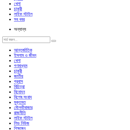
খেলা
চাকুরী
লাইফ স্টাইল
সব খবর
অন্যান্য
আন্তর্জাতিক
ইসলাম ও জীবন
খেলা
গণমাধ্যম
চাকুরী
জাতীয়
প্রবাস
বিচিত্রা
বিনোদন
বিশেষ সংবাদ
মুক্তমত
মৌলভীবাজার
রাজনীতি
লাইফ স্টাইল
লিড নিউজ
শিক্ষাঙ্গন