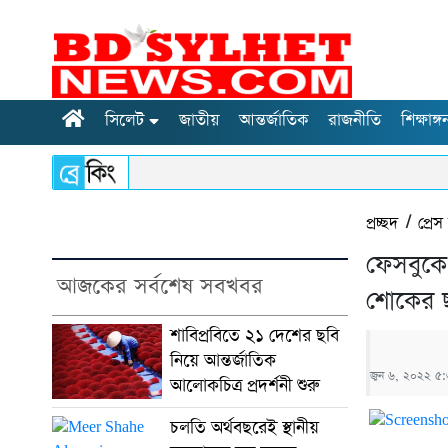
সিলেট
জাতীয়
আন্তর্জাতিক
রাজনীতি
শিক্ষাঙ্গ
প্রচ্ছদ
/
প্রেস 
ফেসবুকে
আজকের সর্বশেষ সবখবর
শোকের 
শাবিপ্রবিতে ২১ দেশের ছবি
নিয়ে আন্তর্জাতিক
জুন ৬, ২০২২ ৫:
আলোকচিত্র প্রদর্শনী শুরু
চলতি অর্থবছরেই স্থানীয়