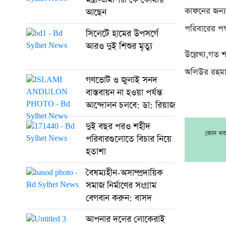
কাফনের জন্য
আছেন
পরিবারের পক্
সিলেটে হামের উপসর্গে
আরও দুই শিশুর মৃত্যু
উল্লেখ্য,গত 
অলিউর রহমা
গণভোট ও জুলাই সনদ
বাস্তবায়ন না হওয়া পর্যন্ত
আন্দোলন চলবে: ডা: রিয়াজ
দুই বছর পরও শহীদ
কোন খবর
পরিবারগুলোতে বিচার নিয়ে
হতাশা
বৈষম্যহীন-অসাম্প্রদায়িক
সমাজ নির্মাণের সংগ্রাম
বেগবান করুন: বাসদ
আপনার দলের লোকেরাই