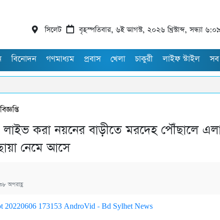
সিলেট
বৃহস্পতিবার, ৬ই আগস্ট, ২০২৬ খ্রিস্টাব্দ, সন্ধ্যা ৬:০
ন
বিনোদন
গণমাধ্যম
প্রবাস
খেলা
চাকুরী
লাইফ স্টাইল
সব
বিজ্ঞপ্তি
 লাইভ করা নয়নের বাড়ীতে মরদেহ পৌঁছালে এলা
ছায়া নেমে আসে
৩৮ অপরাহ্ণ