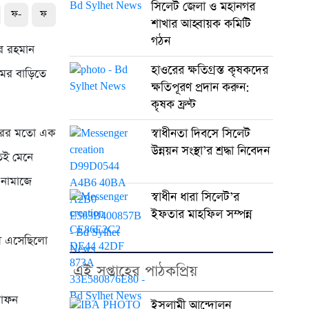
সিলেট জেলা ও মহানগর
ফ-
ফ
শাখার আহ্বায়ক কমিটি
গঠন
উর রহমান
হাওরের ক্ষতিগ্রস্ত কৃষকদের
মের বাড়িতে
ক্ষতিপূরণ প্রদান করুন:
কৃষক ফ্রণ্ট
বারের মতো এক
স্বাধীনতা দিবসে সিলেট
উন্নয়ন সংস্থা’র শ্রদ্ধা নিবেদন
েই মেনে
 নামাজে
স্বাধীন ধারা সিলেট’র
ইফতার মাহফিল সম্পন্ন
ড়ী এসেছিলো
এই সপ্তাহের পাঠকপ্রিয়
দাফন
ইসলামী আন্দোলন