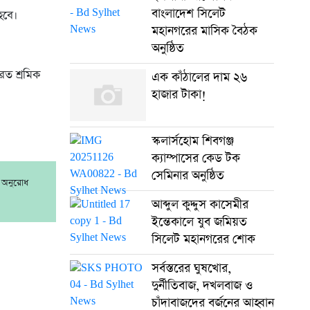
বাংলাদেশ সিলেট
হবে।
মহানগরের মাসিক বৈঠক
অনুষ্ঠিত
রত শ্রমিক
এক কাঁঠালের দাম ২৬
হাজার টাকা!
স্কলার্সহোম শিবগঞ্জ
ক্যাম্পাসের কেড টক
সেমিনার অনুষ্ঠিত
র অনুরোধ
আব্দুল কুদ্দুস কাসেমীর
ইন্তেকালে যুব জমিয়ত
সিলেট মহানগরের শোক
সর্বস্তরের ঘুষখোর,
দুর্নীতিবাজ, দখলবাজ ও
চাঁদাবাজদের বর্জনের আহ্বান