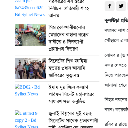
সরকারের সব স্তরের
নির্বাচন: প্রতিমন্ত্রী শাহে
আলম
কুলাউড়া প্রত
সিম কোম্পানীগুলোর
নয়নের লাশ ম
মেয়াদের বাহানা বন্ধের
পৌঁছালে এল
দাবীতে ৪ দিনব্যাপী
প্রচারপত্র বিতরণ
সোমবার (৬ জ
সিলেটের শিশু ফাহিমা
নজর দেখতে এ
হত্যায় প্রধান আসামি
জাকিরের মৃত্যুদণ্ড
নিতে পারছেন
জানাজা শেষে
ইমাম মুয়াজ্জিন কল্যাণ
পরিষদ সিলেট মহানগরের
নিহত নয়নের 
সাধারণ সভা অনুষ্ঠিত
নয়ন। কয়েকদি
জুলাই বিপ্লবের দুই বছর:
সিলেটের সাবেক প্রভাবশালী
রবিবার রাতে
মন্ত্রী-এমপিরা কে কোথায়