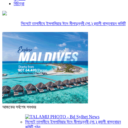
বিচিত্রা
সিলেটে তালামীযে ইসলামিয়ার ঈদে মীলাদুন্নবী (সা.) র‌্যালী বাস্তবায়ন কমিটি গঠ
আজকের সর্বশেষ সবখবর
সিলেটে তালামীযে ইসলামিয়ার ঈদে মীলাদুন্নবী (সা.) র‌্যালী বাস্তবায়ন
কমিটি গঠন