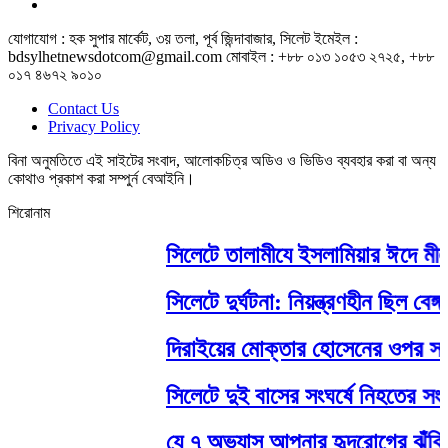
যোগাযোগ : হক সুপার মার্কেট, ৩য় তলা, পূর্ব জিন্দাবাজার, সিলেট ইমেইল :
bdsylhetnewsdotcom@gmail.com মোবাইল : +৮৮ ০১৩ ১০৫৩ ২৭২৫, +৮৮
০১৭ ৪৬৭২ ৯০১০
Contact Us
Privacy Policy
বিনা অনুমতিতে এই সাইটের সংবাদ, আলোকচিত্র অডিও ও ভিডিও ব্যবহার করা বা অন্য
কোথাও প্রকাশ করা সম্পুর্ন বেআইনি।
শিরোনাম
সিলেটে তালামীযে ইসলামিয়ার ঈদে মীলাদু
সিলেটে দুর্ঘটনা: নিয়ন্ত্রণহীন ছিল বে
দিরাইয়ের মোক্তার হোসেনের ওপর সন্ত্
সিলেটে দুই বাসের সংঘর্ষে নিহতের সংখ্
যে ৭ অভ্যাস আপনার হৃদরোগের ঝুঁকি ব