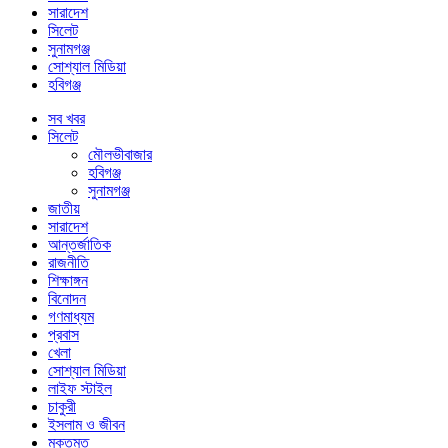
সারাদেশ
সিলেট
সুনামগঞ্জ
সোশ্যাল মিডিয়া
হবিগঞ্জ
সব খবর
সিলেট
মৌলভীবাজার
হবিগঞ্জ
সুনামগঞ্জ
জাতীয়
সারাদেশ
আন্তর্জাতিক
রাজনীতি
শিক্ষাঙ্গন
বিনোদন
গণমাধ্যম
প্রবাস
খেলা
সোশ্যাল মিডিয়া
লাইফ স্টাইল
চাকুরী
ইসলাম ও জীবন
মুক্তমত