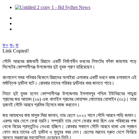
ফ+
ফ-
ফ
Link Copied!
সৌদি আরবের রাজধানী রিয়াদে একটি নির্মাণাধীন ভবনের লিফটের ফাঁকা জায়গায় পড়ে
সিলেটের কোম্পানীগঞ্জ উপজেলার দুই যুবক প্রাণ হারিয়েছেন।
বাংলাদেশ সময় শনিবার বিকেলে রিয়াদের অলাইয়া এলাকার একটি ভবনে কাজ চলাকালে এই
মর্মান্তিক দুর্ঘটনা ঘটে। রোববার তাদের পরিবার দুর্ঘটনার খবর জানতে পারে।
নিহত দুই যুবক হলেন কোম্পানীগঞ্জ উপজেলার ইসলামপুর পশ্চিম ইউনিয়নের পাড়ুয়া
গ্রামের জয় আহমদ (২৬) এবং খাগাইল গ্রামের মোহাম্মদ মোতাহার হোসাইন (৩২)। তারা
দুজনই সৌদি আরবে শ্রমিক হিসেবে কাজ করতেন।
জয় আহমদের বাবা মাসুক মিয়া জানান, তার ছেলে ২০২২ সালে সৌদি আরবে পাড়ি জমান।
এরপর আর দেশে ফেরা হয়নি। সম্প্রতি তার দেশে ফেরার কথা ছিল এবং পরিবারের পক্ষ
থেকে বিয়ের প্রস্তুতিও নেওয়া হচ্ছিল। রোববার সকালে সৌদি আরবে থাকা এক স্বজন
ফোন করে তাদের এই দুর্ঘটনা ও মৃত্যুর খবর দেন। ছেলের মরদেহ দ্রুত দেশে ফিরিয়ে
আনতে সরকারের সহযোগিতা চেয়েছেন তিনি।