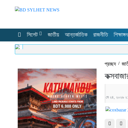
সিলেট
জাতীয়
আন্তর্জাতিক
রাজনীতি
শিক্ষাঙ্গন
প্রচ্ছদ
/
জা
কক্সবাজ
মে ২৪, ২০২৬ ২