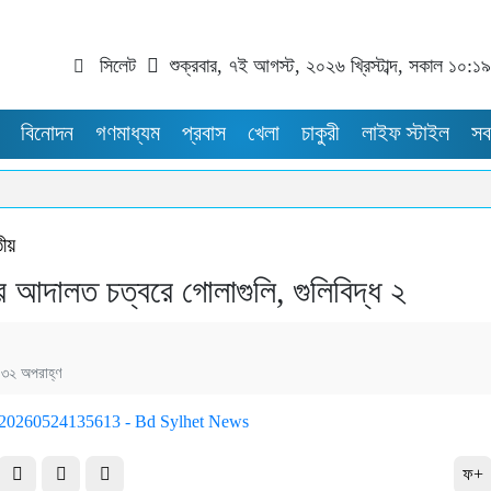
সিলেট
শুক্রবার, ৭ই আগস্ট, ২০২৬ খ্রিস্টাব্দ, সকাল ১০:১৯
বিনোদন
গণমাধ্যম
প্রবাস
খেলা
চাকুরী
লাইফ স্টাইল
সব
তীয়
ার আদালত চত্বরে গোলাগুলি, গুলিবিদ্ধ ২
:৩২ অপরাহ্ণ
ফ+