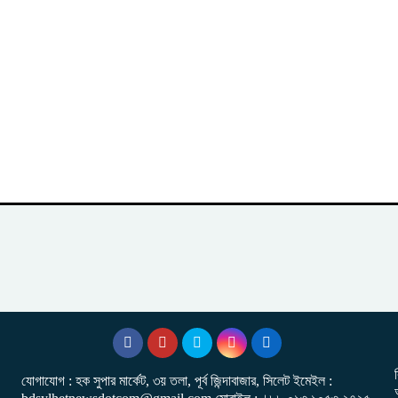
যোগাযোগ : হক সুপার মার্কেট, ৩য় তলা, পূর্ব জিন্দাবাজার, সিলেট ইমেইল :