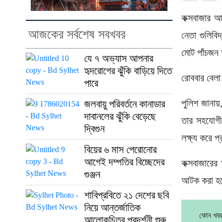
কক্সবাজার আ
আজকের সর্বশেষ সবখবর
নেতা গুলিবি
মোট পাঁচজ
যে ৭ অভ্যাস আপনার
হৃদরোগের ঝুঁকি বাড়িয়ে দিতে
রোববার বেলা
পারে
পুলিশ জানায়
জলবায়ু পরিবর্তনে কানাডার
দাবানলের ঝুঁকি বেড়েছে
তার সহযোগী
দ্বিগুন
লক্ষ্য করে 
বিয়ের ৬ মাস পেরোনোর
আগেই দম্পতির বিচ্ছেদের
কক্সবাজারের
গুঞ্জন
আটক করা হয়
শাবিপ্রবিতে ২১ দেশের ছবি
নিয়ে আন্তর্জাতিক
কোন খবর
আলোকচিত্র প্রদর্শনী শুরু