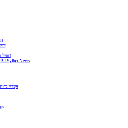
 আলম
র বিতরণ
ে কোথায় আছেন
য়াজ