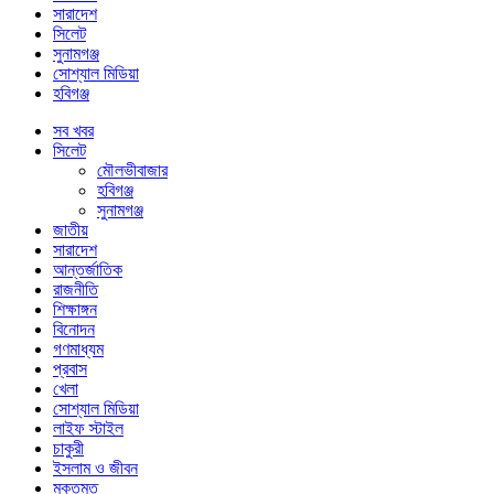
সারাদেশ
সিলেট
সুনামগঞ্জ
সোশ্যাল মিডিয়া
হবিগঞ্জ
সব খবর
সিলেট
মৌলভীবাজার
হবিগঞ্জ
সুনামগঞ্জ
জাতীয়
সারাদেশ
আন্তর্জাতিক
রাজনীতি
শিক্ষাঙ্গন
বিনোদন
গণমাধ্যম
প্রবাস
খেলা
সোশ্যাল মিডিয়া
লাইফ স্টাইল
চাকুরী
ইসলাম ও জীবন
মুক্তমত