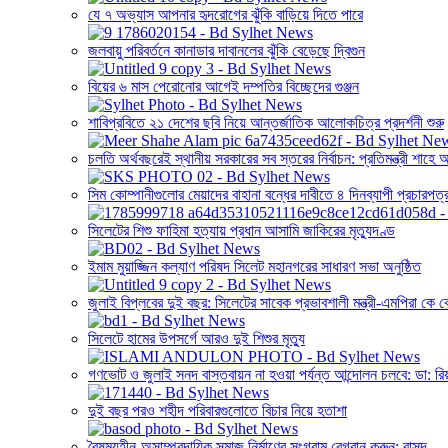
যে ৭ অভ্যাস আপনার হৃদরোগের ঝুঁকি বাড়িয়ে দিতে পারে
জলবায়ু পরিবর্তনে কানাডার দাবানলের ঝুঁকি বেড়েছে দ্বিগুন
বিয়ের ৬ মাস পেরোনোর আগেই দম্পতির বিচ্ছেদের গুঞ্জন
শাবিপ্রবিতে ২১ দেশের ছবি নিয়ে আন্তর্জাতিক আলোকচিত্র প্রদর্শনী শুরু
চলতি অর্থবছরেই স্থানীয় সরকারের সব স্তরের নির্বাচন: প্রতিমন্ত্রী শাহে
সিম কোম্পানীগুলোর মেয়াদের বাহানা বন্ধের দাবীতে ৪ দিনব্যাপী প্রচারপত্
সিলেটের শিশু ফাহিমা হত্যায় প্রধান আসামি জাকিরের মৃত্যুদণ্ড
ইমাম মুয়াজ্জিন কল্যাণ পরিষদ সিলেট মহানগরের সাধারণ সভা অনুষ্ঠিত
জুলাই বিপ্লবের দুই বছর: সিলেটের সাবেক প্রভাবশালী মন্ত্রী-এমপিরা ক
সিলেটে হামের উপসর্গে আরও দুই শিশুর মৃত্যু
গণভোট ও জুলাই সনদ বাস্তবায়ন না হওয়া পর্যন্ত আন্দোলন চলবে: ডা: রি
দুই বছর পরও শহীদ পরিবারগুলোতে বিচার নিয়ে হতাশা
বৈষম্যহীন-অসাম্প্রদায়িক সমাজ নির্মাণের সংগ্রাম বেগবান করুন: বাসদ