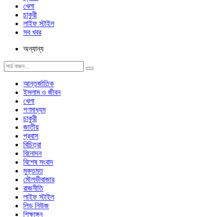
খেলা
চাকুরী
লাইফ স্টাইল
সব খবর
অন্যান্য
আন্তর্জাতিক
ইসলাম ও জীবন
খেলা
গণমাধ্যম
চাকুরী
জাতীয়
প্রবাস
বিচিত্রা
বিনোদন
বিশেষ সংবাদ
মুক্তমত
মৌলভীবাজার
রাজনীতি
লাইফ স্টাইল
লিড নিউজ
শিক্ষাঙ্গন