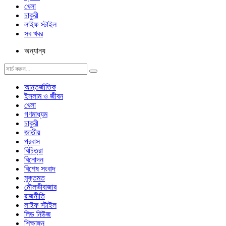
খেলা
চাকুরী
লাইফ স্টাইল
সব খবর
অন্যান্য
আন্তর্জাতিক
ইসলাম ও জীবন
খেলা
গণমাধ্যম
চাকুরী
জাতীয়
প্রবাস
বিচিত্রা
বিনোদন
বিশেষ সংবাদ
মুক্তমত
মৌলভীবাজার
রাজনীতি
লাইফ স্টাইল
লিড নিউজ
শিক্ষাঙ্গন