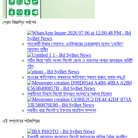
প্রেস বিজ্ঞপ্তি সর্বশেষ
শতকোটি টাকার লেনদেন: এনবিআরের চেয়ারম্যান হলেন ‘ডেবিল’
আহসান হাবীব
শহীদ জিয়া স্মৃতি সংসদ সিলেট জেলা ও মহানগর শাখার আহ্বায়ক কমিটি
গঠন
হাওরের ক্ষতিগ্রস্ত কৃষকদের ক্ষতিপূরণ প্রদান করুন: কৃষক ফ্রণ্ট
স্বাধীনতা দিবসে সিলেট উন্নয়ন সংস্থা’র শ্রদ্ধা নিবেদন
স্বাধীন ধারা সিলেট’র ইফতার মাহফিল সম্পন্ন
এই সপ্তাহের পাঠকপ্রিয়
ইসলামী আন্দোলন বাংলাদেশ সিলেট মহানগরের মাসিক বৈঠক অনুষ্ঠিত