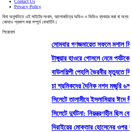
Contact Us
Privacy Policy
বিনা অনুমতিতে এই সাইটের সংবাদ, আলোকচিত্র অডিও ও ভিডিও ব্যবহার করা বা অন্য
কোথাও প্রকাশ করা সম্পুর্ন বেআইনি।
শিরোনাম
সোমবার গণজমায়েত সফলে মশাল মিছিল 
টাঙ্গুয়ার হাওরে গোসলে নেমে পর্যটকের মৃ
বাউলশিল্পী পেহলি ভৈরবীর মৃত্যুতে 
চা শ্রমিকদের দৈনিক নগদ মজুরি ৬শত ট
সিলেটে তালামীযে ইসলামিয়ার ঈদে মীলাদ
সিলেটে দুর্ঘটনা: নিয়ন্ত্রণহীন ছিল বে
দিরাইয়ের মোক্তার হোসেনের ওপর সন্ত