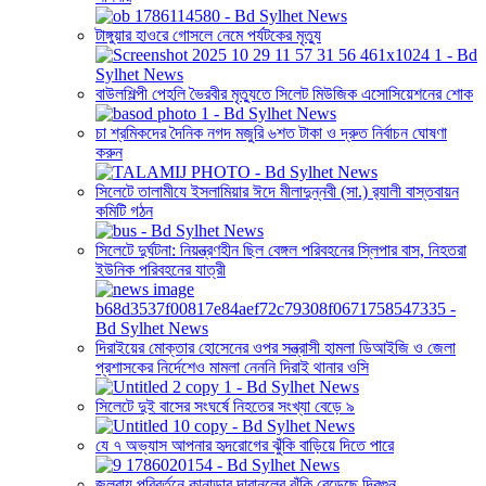
টাঙ্গুয়ার হাওরে গোসলে নেমে পর্যটকের মৃত্যু
বাউলশিল্পী পেহলি ভৈরবীর মৃত্যুতে সিলেট মিউজিক এসোসিয়েশনের শোক
চা শ্রমিকদের দৈনিক নগদ মজুরি ৬শত টাকা ও দ্রুত নির্বাচন ঘোষণা
করুন
সিলেটে তালামীযে ইসলামিয়ার ঈদে মীলাদুন্নবী (সা.) র‌্যালী বাস্তবায়ন
কমিটি গঠন
সিলেটে দুর্ঘটনা: নিয়ন্ত্রণহীন ছিল বেঙ্গল পরিবহনের স্লিপার বাস, নিহতরা
ইউনিক পরিবহনের যাত্রী
দিরাইয়ের মোক্তার হোসেনের ওপর সন্ত্রাসী হামলা ডিআইজি ও জেলা
প্রশাসকের নির্দেশেও মামলা নেননি দিরাই থানার ওসি
সিলেটে দুই বাসের সংঘর্ষে নিহতের সংখ্যা বেড়ে ৯
যে ৭ অভ্যাস আপনার হৃদরোগের ঝুঁকি বাড়িয়ে দিতে পারে
জলবায়ু পরিবর্তনে কানাডার দাবানলের ঝুঁকি বেড়েছে দ্বিগুন