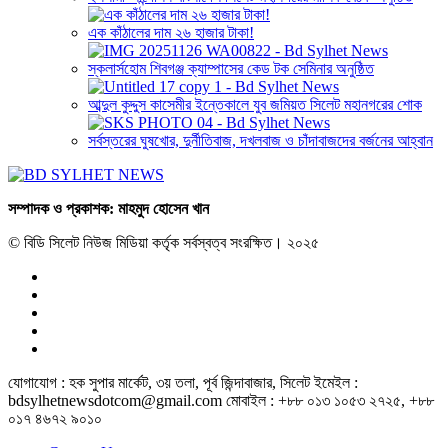
এক কাঁঠালের দাম ২৬ হাজার টাকা!
স্কলার্সহোম শিবগঞ্জ ক্যাম্পাসের কেড টক সেমিনার অনুষ্ঠিত
আব্দুল কুদ্দুস কাসেমীর ইন্তেকালে যুব জমিয়ত সিলেট মহানগরের শোক
সর্বস্তরের ঘুষখোর, দুর্নীতিবাজ, দখলবাজ ও চাঁদাবাজদের বর্জনের আহ্বান
সম্পাদক ও প্রকাশক: মাহমুদ হোসেন খান
© বিডি সিলেট নিউজ মিডিয়া কর্তৃক সর্বস্বত্ব সংরক্ষিত। ২০২৫
যোগাযোগ : হক সুপার মার্কেট, ৩য় তলা, পূর্ব জিন্দাবাজার, সিলেট ইমেইল :
bdsylhetnewsdotcom@gmail.com মোবাইল : +৮৮ ০১৩ ১০৫৩ ২৭২৫, +৮৮
০১৭ ৪৬৭২ ৯০১০