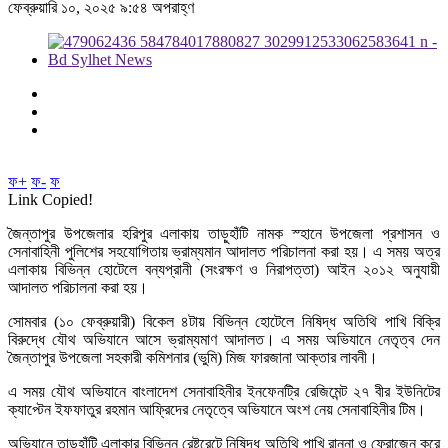
ফেব্রুয়ারি ১০, ২০২৫ ৯:৫৪ অপরাহ্ণ
ফ+
ফ-
ফ
Link Copied!
জৈন্তাপুর উপজেলার হরিপুর এলাকায় তাড়ুহাঁটি নামক স্হানে উপজেলা প্রশাসন ও
সেনাবাহিনী পুলিশের সহযোগিতায় ভ্রাম্যমান আদালত পরিচালনা করা হয়। এ সময় অত্র
এলাকায় বিভিন্ন হোটেলে বন্যপ্রানী (সংরক্ষণ ও নিরাপত্তা) আইন ২০১২ অনুযায়ী
আদালত পরিচালনা করা হয়।
সোমবার (১০ ফেব্রুয়ারী) বিকেল ৪টায় বিভিন্ন হোটেলে নিষিদ্ধ অতিথি পাখি বিক্রি
বিরুদ্ধে যৌথ অভিযানে আসে ভ্রাম্যমাণ আদালত। এ সময় অভিযানে নেতৃত্ব দেন
জৈন্তাপুর উপজেলা সহকারী কমিশনার (ভুমি) মিজ ফারজানা আক্তার লাবনী।
এ সময় যৌথ অভিযানে বাংলাদেশ সেনাবাহিনীর ইনফেনট্রি রেজিমেন্ট ২৭ বীর ইউনিটের
ক্যাপ্টেন ইফফাতুর রহমান আফ্রিদের নেতৃত্বে অভিযানে অংশ নেয় সেনাবাহিনীর টিম।
অভিযানে তাড়ুহাঁটি এলাকার বিভিন্ন রেষ্টুরেন্টে নিষিদ্ধ অতিথি পাখি রান্না ও ফ্রোজেন করে