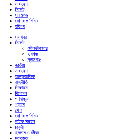
সারাদেশ
সিলেট
সুনামগঞ্জ
সোশ্যাল মিডিয়া
হবিগঞ্জ
সব খবর
সিলেট
মৌলভীবাজার
হবিগঞ্জ
সুনামগঞ্জ
জাতীয়
সারাদেশ
আন্তর্জাতিক
রাজনীতি
শিক্ষাঙ্গন
বিনোদন
গণমাধ্যম
প্রবাস
খেলা
সোশ্যাল মিডিয়া
লাইফ স্টাইল
চাকুরী
ইসলাম ও জীবন
মুক্তমত