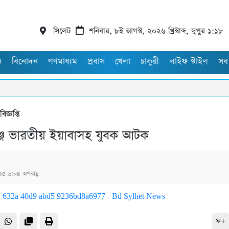
সিলেট
শনিবার, ৮ই আগস্ট, ২০২৬ খ্রিস্টাব্দ, দুপুর ১:১৮
ন
বিনোদন
গণমাধ্যম
প্রবাস
খেলা
চাকুরী
লাইফ স্টাইল
সব
বিজ্ঞপ্তি
্জে ভারতীয় ইয়াবাসহ যুবক আটক
০২৫ ৬:০৪ অপরাহ্ণ
ফ+