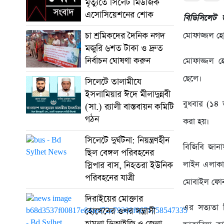
মৃত্যুতে সিলেট মিউজিক
এসোসিয়েশনের শোক
বিডিসিলেট
চা শ্রমিকদের দৈনিক নগদ
মোফাজ্জল হ
মজুরি ৬শত টাকা ও দ্রুত
নির্বাচন ঘোষণা করুন
মোফাজ্জল হো
ছেলে।
সিলেটে তালামীযে
ইসলামিয়ার ঈদে মীলাদুন্নবী
বুধবার (১৪
(সা.) র‌্যালী বাস্তবায়ন কমিটি
গঠন
করা হয়।
সিলেটে দুর্ঘটনা: নিয়ন্ত্রণহীন
বিজিবি জান
ছিল বেঙ্গল পরিবহনের
লাইন এলাকা
স্লিপার বাস, নিহতরা ইউনিক
পরিবহনের যাত্রী
মোবাইল ফোন
দিরাইয়ের মোক্তার
এর সত্যতা 
হোসেনের ওপর সন্ত্রাসী
হামলা ডিআইজি ও জেলা