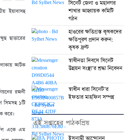
সিলেট জেলা ও মহানগর
শাখার আহ্বায়ক কমিটি
তীয় ইয়াবাসহ
গঠন
হাওরের ক্ষতিগ্রস্ত কৃষকদের
ুছ ছাত্তারের
ক্ষতিপূরণ প্রদান করুন:
কৃষক ফ্রণ্ট
স্বাধীনতা দিবসে সিলেট
 এলাকায় আটক
উন্নয়ন সংস্থা’র শ্রদ্ধা নিবেদন
স্বাধীন ধারা সিলেট’র
নিয়নের রজনী
ইফতার মাহফিল সম্পন্ন
ণ সিমসহ ১টি
ক করে।
এই সপ্তাহের পাঠকপ্রিয়
্ণেল একে এম
ইসলামী আন্দোলন