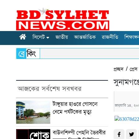
সিলেট
জাতীয়
আন্তর্জাতিক
রাজনীতি
শিক্ষাঙ্গ
প্রচ্ছদ
/
প্রেস 
সুনামগঞ
আজকের সর্বশেষ সবখবর
টাঙ্গুয়ার হাওরে গোসলে
জানুয়ারি ১৪, ২
নেমে পর্যটকের মৃত্যু
বাউলশিল্পী পেহলি ভৈরবীর