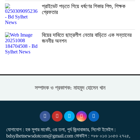
প্রাইভেট পড়তে গিয়ে ধর্ষণের শিকার শিশু, শিক্ষক
গ্রেফতার
বিয়ের দাবিতে ছাত্রলীগ নেতার বাড়িতে এক সন্তানের
জননীর অনশন
সম্পাদক ও প্রকাশক: মাহমুদ হোসেন খান
যোগাযোগ : হক সুপার মার্কেট, ৩য় তলা, পূর্ব জিন্দাবাজার, সিলেট ইমেইল :
bdsylhetnewsdotcom@gmail.com মোবাইল : +৮৮ ০১৩ ১০৫৩ ২৭২৫,