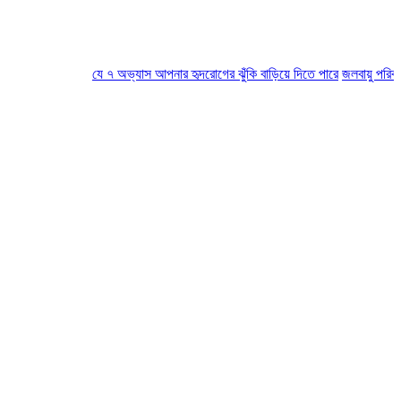
যে ৭ অভ্যাস আপনার হৃদরোগের ঝুঁকি বাড়িয়ে দিতে পারে
জলবায়ু পরিবর্তনে কান