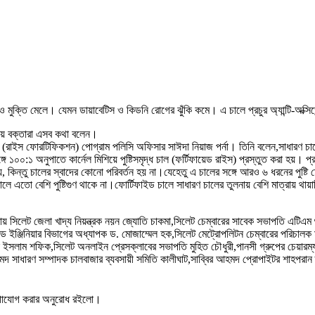
ও মুক্তি মেলে। যেমন ডায়াবেটিস ও কিডনি রোগের ঝুঁকি কমে। এ চালে প্রচুর অ্যান্টি-অক্সি
লায় বক্তারা এসব কথা বলেন।
র (রাইস ফোরটিফিকশন) পোগ্রাম পলিসি অফিসার সাঈদা নিয়াজ পর্না। তিনি বলেন,সাধারণ চাল
ে ১০০:১ অনুপাতে কার্নেল মিশিয়ে পুষ্টিসমৃদ্ধ চাল (ফর্টিফায়েড রাইস) প্রস্তুত করা হয়। প্
, কিন্তু চালের স্বাদের কোনো পরিবর্তন হয় না।যেহেতু এ চালের সঙ্গে আরও ৬ ধরনের পুষ্টি ম
লে এতো বেশি পুষ্টিগুণ থাকে না।ফোর্টিফাইড চালে সাধারণ চালের তুলনায় বেশি মাত্রায় 
ালায় সিলেট জেলা খাদ্য নিয়ন্ত্রক নয়ন জ্যোতি চাকমা,সিলেট চেম্বারের সাবেক সভাপতি এটিএম
 ফুড ইঞ্জিনিয়ার বিভাগের অধ্যাপক ড. মোজাম্মেল হক,সিলেট মেট্রোপলিটন চেম্বারের পরিচালক
কুল ইসলাম শফিক,সিলেট অনলাইন প্রেসক্লাবের সভাপতি মুহিত চৌধুরী,পানসী গ্রুপের চেয়ার
সাধারণ সম্পাদক চালবাজার ব্যবসায়ী সমিতি কালীঘাট,সাব্বির আহমদ প্রোপাইটর শাহপরান ড্
যোগাযোগ করার অনুরোধ রইলো।