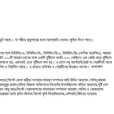
ডেন্ট আছে। যা শরীরে ক্যান্সারের মতো মরণব্যাধি থেকেও মুক্তি দিতে পারে।
ের সঙ্গে ভিটামিন-এ, ভিটামিন-বি১, ভিটামিন-বি১২, ভিটামিন-বি৯ (ফলিক অ্যাসিড), আয়রন
রতি ১০০টি সাধারণ চালের সঙ্গে একটি পুষ্টিচাল অর্থাৎ ১০০ কেজিতে এক কেজি হারে পুষ্টিচাল
েশানো হয়, এজন্যই একে পুষ্টিচাল বলা হয়। এ চালে শুধু কার্বোহাইড্রেট বা প্রোটিনই থাকে
থায়ামিন ও নিয়াসিন আছে। এ ছাড়াও ফাইবার ও প্রোটিনের মাত্রাও অনেক। পাশাপাশি
 শুয়েব,সিলেট জেলা ক্রীড়া সংস্থার সাধারণ সম্পাদক মাহি উদ্দিন আহমেদ সেলিম,বারাকা
 মাহবুবুর রহমান,মহিলা বিষয়ক অধিদপ্তর সিলেটের উপপরিচালক শাহিনা আক্তার,পুষ্টি চাল
ম্যান আবু বকর,সিলেট প্রেসক্লাবের সহসাধারণ সম্পাদক আহমাদ সেলিম ও কোষাধ্যক্ষ
রায়ার অটো রাইস মিলসহ সিলেট কৃষি বিশ্ববিদ্যালয়,এসিআই,বিভিন্ন সংস্থার