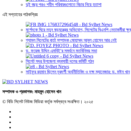
দুই বছর পরও শহীদ পরিবারগুলোতে বিচার নিয়ে হতাশা
এই সপ্তাহের পাঠকপ্রিয়
মুর্শেদকে ঘিরে নতুন ষড়যন্ত্রের অভিযোগ, সিলেটের বিএনপি নেতাকর্মীরা ক্ষুব
শ্যামল সিলেটের বার্তা সম্পাদক মোহাম্মদ আবুল হোসেন আর নেই
ড. ফয়েজ উদ্দিন এমবিই’র সমর্থনে মতবিনিময় সভা
সিলেট সদর উপজেলা ব্যবসায়ী দলের কমিটি গঠন
সাইফুর রহমান ছিলেন দূরদর্শী অর্থনীতিবিদ ও দক্ষ ম্যানেজার: ড. মঈন খান
সম্পাদক ও প্রকাশক: মাহমুদ হোসেন খান
© বিডি সিলেট নিউজ মিডিয়া কর্তৃক সর্বস্বত্ব সংরক্ষিত। ২০২৫