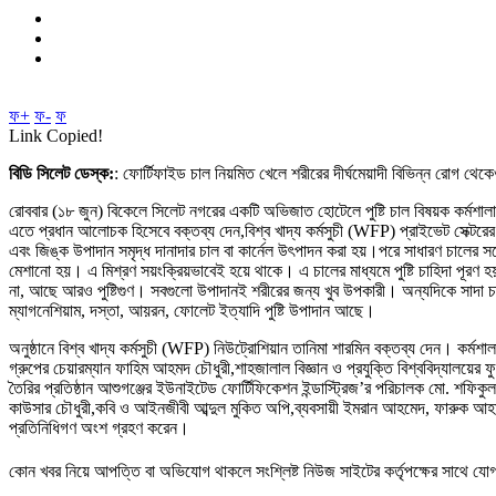
ফ+
ফ-
ফ
Link Copied!
বিডি সিলেট ডেস্ক:
: ফোর্টিফাইড চাল নিয়মিত খেলে শরীরের দীর্ঘমেয়াদী বিভিন্ন রোগ থেকে
রোববার (১৮ জুন) বিকেলে সিলেট নগরের একটি অভিজাত হোটেলে পুষ্টি চাল বিষয়ক কর্মশা
এতে প্রধান আলোচক হিসেবে বক্তব্য দেন,বিশ্ব খাদ্য কর্মসুচী (WFP) প্রাইভেট সেক্টরে
এবং জিঙ্ক উপাদান সমৃদ্ধ দানাদার চাল বা কার্নেল উৎপাদন করা হয়।পরে সাধারণ চালের সঙ্গ
মেশানো হয়। এ মিশ্রণ সয়ংক্রিয়ভাবেই হয়ে থাকে। এ চালের মাধ্যমে পুষ্টি চাহিদা পূরণ হয়
না, আছে আরও পুষ্টিগুণ। সবগুলো উপাদানই শরীরের জন্য খুব উপকারী। অন্যদিকে সাদা চা
ম্যাগনেশিয়াম, দস্তা, আয়রন, ফোলেট ইত্যাদি পুষ্টি উপাদান আছে।
অনুষ্ঠানে বিশ্ব খাদ্য কর্মসুচী (WFP) নিউট্রোশিয়ান তানিমা শারমিন বক্তব্য দেন। কর্মশ
গ্রুপের চেয়ারম্যান ফাহিম আহমদ চৌধুরী,শাহজালাল বিজ্ঞান ও প্রযুক্তি বিশ্ববিদ্যালয়ের
তৈরির প্রতিষ্ঠান আশুগঞ্জের ইউনাইটেড ফোর্টিফিকেশন ইন্ডাস্ট্রিজ’র পরিচালক মো. শফি
কাউসার চৌধুরী,কবি ও আইনজীবী আব্দুল মুকিত অপি,ব্যবসায়ী ইমরান আহমেদ, ফারুক আহমদ 
প্রতিনিধিগণ অংশ গ্রহণ করেন।
কোন খবর নিয়ে আপত্তি বা অভিযোগ থাকলে সংশ্লিষ্ট নিউজ সাইটের কর্তৃপক্ষের সাথে 