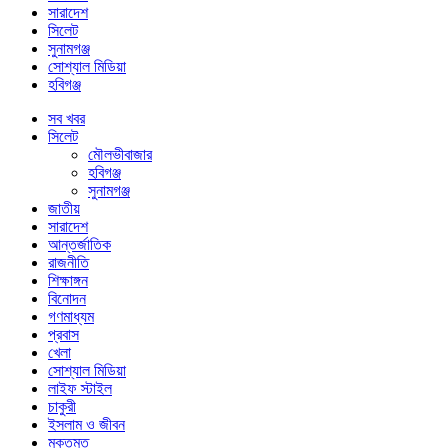
সারাদেশ
সিলেট
সুনামগঞ্জ
সোশ্যাল মিডিয়া
হবিগঞ্জ
সব খবর
সিলেট
মৌলভীবাজার
হবিগঞ্জ
সুনামগঞ্জ
জাতীয়
সারাদেশ
আন্তর্জাতিক
রাজনীতি
শিক্ষাঙ্গন
বিনোদন
গণমাধ্যম
প্রবাস
খেলা
সোশ্যাল মিডিয়া
লাইফ স্টাইল
চাকুরী
ইসলাম ও জীবন
মুক্তমত