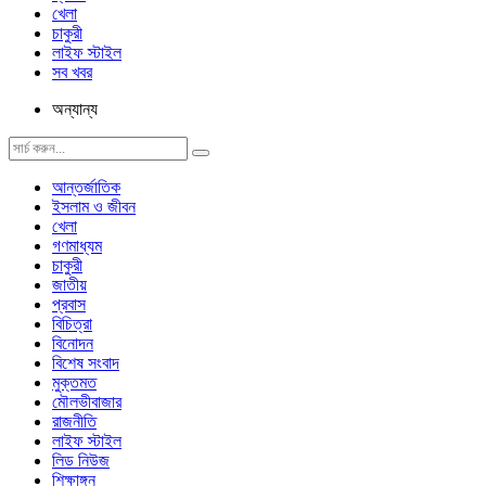
খেলা
চাকুরী
লাইফ স্টাইল
সব খবর
অন্যান্য
আন্তর্জাতিক
ইসলাম ও জীবন
খেলা
গণমাধ্যম
চাকুরী
জাতীয়
প্রবাস
বিচিত্রা
বিনোদন
বিশেষ সংবাদ
মুক্তমত
মৌলভীবাজার
রাজনীতি
লাইফ স্টাইল
লিড নিউজ
শিক্ষাঙ্গন