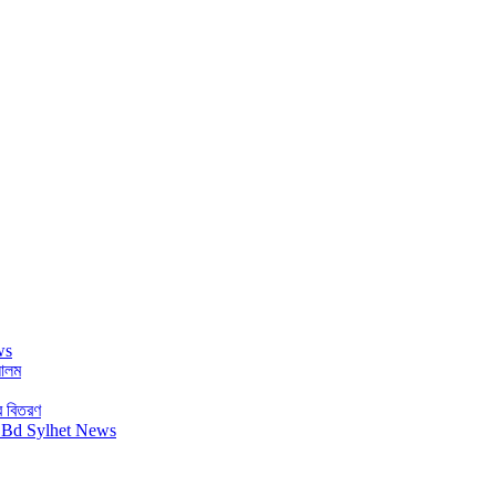
 আলম
র বিতরণ