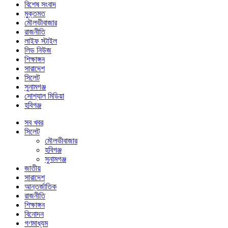
বিশেষ সংবাদ
মুক্তমত
মৌলভীবাজার
রাজনীতি
লাইফ স্টাইল
লিড নিউজ
শিক্ষাঙ্গন
সারাদেশ
সিলেট
সুনামগঞ্জ
সোশ্যাল মিডিয়া
হবিগঞ্জ
সব খবর
সিলেট
মৌলভীবাজার
হবিগঞ্জ
সুনামগঞ্জ
জাতীয়
সারাদেশ
আন্তর্জাতিক
রাজনীতি
শিক্ষাঙ্গন
বিনোদন
গণমাধ্যম