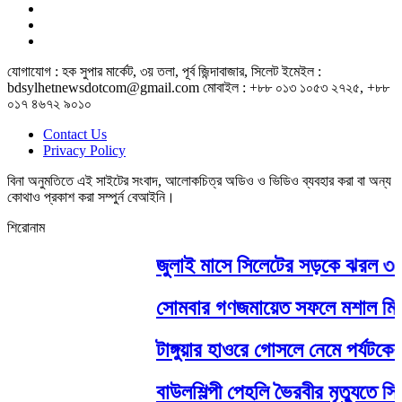
যোগাযোগ : হক সুপার মার্কেট, ৩য় তলা, পূর্ব জিন্দাবাজার, সিলেট ইমেইল :
bdsylhetnewsdotcom@gmail.com মোবাইল : +৮৮ ০১৩ ১০৫৩ ২৭২৫, +৮৮
০১৭ ৪৬৭২ ৯০১০
Contact Us
Privacy Policy
বিনা অনুমতিতে এই সাইটের সংবাদ, আলোকচিত্র অডিও ও ভিডিও ব্যবহার করা বা অন্য
কোথাও প্রকাশ করা সম্পুর্ন বেআইনি।
শিরোনাম
জুলাই মাসে সিলেটের সড়কে ঝরল ৩১ প্
সোমবার গণজমায়েত সফলে মশাল মিছিল ও
টাঙ্গুয়ার হাওরে গোসলে নেমে পর্যটকের মৃত
বাউলশিল্পী পেহলি ভৈরবীর মৃত্যুতে স