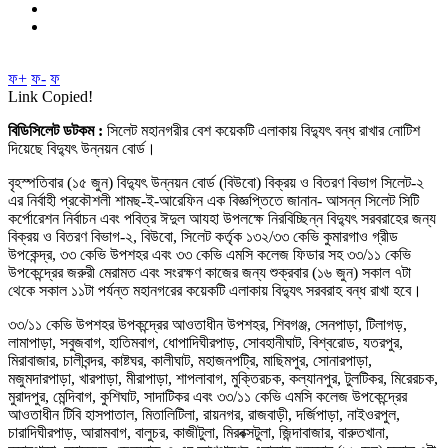
ফ+
ফ-
ফ
Link Copied!
বিডিসিলেট ডটকম :
সিলেট মহানগরীর বেশ কয়েকটি এলাকায় বিদ্যুৎ বন্ধ রাখার নোটিশ
দিয়েছে বিদ্যুৎ উন্নয়ন বোর্ড।
বৃহস্পতিবার (১৫ জুন) বিদ্যুৎ উন্নয়ন বোর্ড (বিউবো) বিক্রয় ও বিতরণ বিভাগ সিলেট-২
এর নির্বাহী প্রকৌশলী শামছ-ই-আরেফিন এক বিজ্ঞপ্তিতে জানান- আসন্ন সিলেট সিটি
কর্পোরেশন নির্বাচন এবং পবিত্র ঈদুল আযহা উপলক্ষে নিরবিচ্ছিন্ন বিদ্যুৎ সরবরাহের জন্য
বিক্রয় ও বিতরণ বিভাগ-২, বিউবো, সিলেট কর্তৃক ১৩২/৩৩ কেভি কুমারগাও গ্রীড
উপকেন্দ্র, ৩৩ কেভি উপশহর এবং ৩৩ কেভি এমসি কলেজ ফিডার সহ ৩৩/১১ কেভি
উপকেন্দ্রের জরুরী মেরামত এবং সংরক্ষণ কাজের জন্য শুক্রবার (১৬ জুন) সকাল ৭টা
থেকে সকাল ১১টা পর্যন্ত মহানগরের কয়েকটি এলাকায় বিদ্যুৎ সরবরাহ বন্ধ রাখা হবে।
৩৩/১১ কেভি উপশহর উপকন্দ্রের আওতাধীন উপশহর, শিবগঞ্জ, সেনপাড়া, টিলাগড়,
লামাপাড়া, সবুজবাগ, হাতিমবাগ, ধোপাদিঘীরপাড়, সোবহানীঘাট, বিশ্বরোড, যতরপুর,
মিরাবাজার, চালীবন্দর, কাষ্টঘর, কালীঘাট, মহাজনপট্রি, মাছিমপুর, সোনারপাড়া,
মজুমদারপাড়া, খারপাড়া, মীরাপাড়া, শাপলাবাগ, মুক্তিরচক, কল্যানপুর, টুলটিকর, মিরেরচক,
মুরাদপুর, মেন্দিবাগ, কুশিঘাট, সাদাটিকর এবং ৩৩/১১ কেভি এমসি কলেজ উপকেন্দ্রের
আওতাধীন টিবি হাসপাতাল, মিতালিটিলা, রায়নগর, রাজবাড়ী, দর্জিপাড়া, নাইওরপুল,
চারাদিঘীরপাড়, আরামবাগ, বালুচর, কাজীটুলা, মিরবক্সটুলা, জিন্দাবাজার, বারুতখানা,