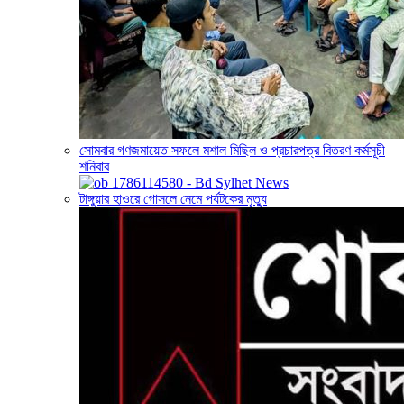
সোমবার গণজমায়েত সফলে মশাল মিছিল ও প্রচারপত্র বিতরণ কর্মসূচী
শনিবার
টাঙ্গুয়ার হাওরে গোসলে নেমে পর্যটকের মৃত্যু