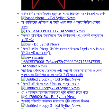
বাউলশিল্পী পেহলি ভৈরবীর মৃত্যুতে সিলেট মিউজিক এসোসিয়েশনের শোক
চা শ্রমিকদের দৈনিক নগদ মজুরি ৬শত টাকা ও দ্রুত নির্বাচন ঘোষণা
করুন
সিলেটে তালামীযে ইসলামিয়ার ঈদে মীলাদুন্নবী (সা.) র‌্যালী বাস্তবায়ন
কমিটি গঠন
সিলেটে দুর্ঘটনা: নিয়ন্ত্রণহীন ছিল বেঙ্গল পরিবহনের স্লিপার বাস, নিহতরা
ইউনিক পরিবহনের যাত্রী
দিরাইয়ের মোক্তার হোসেনের ওপর সন্ত্রাসী হামলা ডিআইজি ও জেলা
প্রশাসকের নির্দেশেও মামলা নেননি দিরাই থানার ওসি
সিলেটে দুই বাসের সংঘর্ষে নিহতের সংখ্যা বেড়ে ৯
যে ৭ অভ্যাস আপনার হৃদরোগের ঝুঁকি বাড়িয়ে দিতে পারে
জলবায়ু পরিবর্তনে কানাডার দাবানলের ঝুঁকি বেড়েছে দ্বিগুন