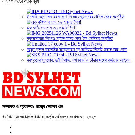
এই সপ্তাহের পাঠকপ্রিয়
ইসলামী আন্দোলন বাংলাদেশ সিলেট মহানগরের মাসিক বৈঠক অনুষ্ঠিত
এক কাঁঠালের দাম ২৬ হাজার টাকা!
স্কলার্সহোম শিবগঞ্জ ক্যাম্পাসের কেড টক সেমিনার অনুষ্ঠিত
আব্দুল কুদ্দুস কাসেমীর ইন্তেকালে যুব জমিয়ত সিলেট মহানগরের শোক
সর্বস্তরের ঘুষখোর, দুর্নীতিবাজ, দখলবাজ ও চাঁদাবাজদের বর্জনের আহ্বান
সম্পাদক ও প্রকাশক: মাহমুদ হোসেন খান
© বিডি সিলেট নিউজ মিডিয়া কর্তৃক সর্বস্বত্ব সংরক্ষিত। ২০২৫