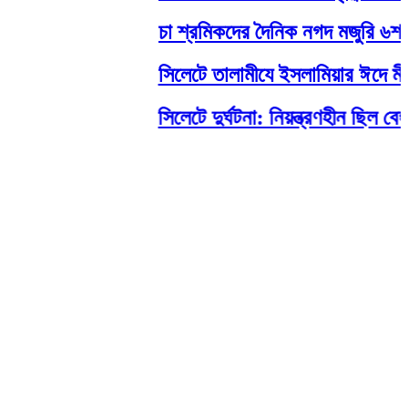
চা শ্রমিকদের দৈনিক নগদ মজুরি ৬শত টা
সিলেটে তালামীযে ইসলামিয়ার ঈদে মীলাদু
সিলেটে দুর্ঘটনা: নিয়ন্ত্রণহীন ছিল বেঙ