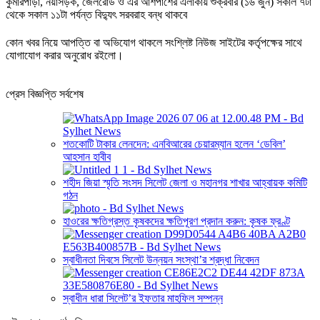
কুমারপাড়া, নয়াসড়ক, জেলরোড ও এর আশপাশের এলাকায় শুক্রবার (১৬ জুন) সকাল ৭টা
থেকে সকাল ১১টা পর্যন্ত বিদ্যুৎ সরবরাহ বন্ধ থাকবে
কোন খবর নিয়ে আপত্তি বা অভিযোগ থাকলে সংশ্লিষ্ট নিউজ সাইটের কর্তৃপক্ষের সাথে
যোগাযোগ করার অনুরোধ রইলো।
প্রেস বিজ্ঞপ্তি সর্বশেষ
শতকোটি টাকার লেনদেন: এনবিআরের চেয়ারম্যান হলেন ‘ডেবিল’
আহসান হাবীব
শহীদ জিয়া স্মৃতি সংসদ সিলেট জেলা ও মহানগর শাখার আহ্বায়ক কমিটি
গঠন
হাওরের ক্ষতিগ্রস্ত কৃষকদের ক্ষতিপূরণ প্রদান করুন: কৃষক ফ্রণ্ট
স্বাধীনতা দিবসে সিলেট উন্নয়ন সংস্থা’র শ্রদ্ধা নিবেদন
স্বাধীন ধারা সিলেট’র ইফতার মাহফিল সম্পন্ন