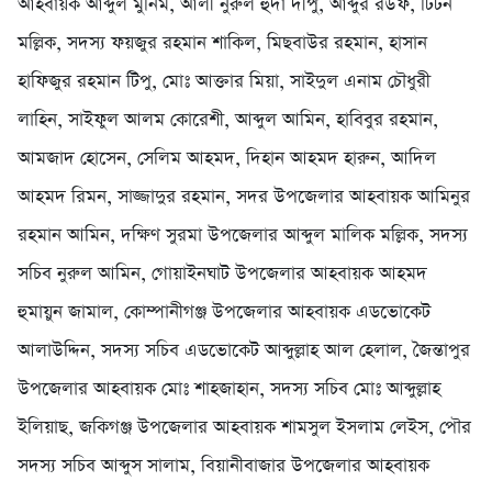
আহবায়ক আব্দুল মুনিম, আলী নুরুল হুদা দীপু, আব্দুর রউফ, টিটন
মল্লিক, সদস্য ফয়জুর রহমান শাকিল, মিছবাউর রহমান, হাসান
হাফিজুর রহমান টিপু, মোঃ আক্তার মিয়া, সাইদুল এনাম চৌধুরী
লাহিন, সাইফুল আলম কোরেশী, আব্দুল আমিন, হাবিবুর রহমান,
আমজাদ হোসেন, সেলিম আহমদ, দিহান আহমদ হারুন, আদিল
আহমদ রিমন, সাজ্জাদুর রহমান, সদর উপজেলার আহবায়ক আমিনুর
রহমান আমিন, দক্ষিণ সুরমা উপজেলার আব্দুল মালিক মল্লিক, সদস্য
সচিব নুরুল আমিন, গোয়াইনঘাট উপজেলার আহবায়ক আহমদ
হুমায়ুন জামাল, কোম্পানীগঞ্জ উপজেলার আহবায়ক এডভোকেট
আলাউদ্দিন, সদস্য সচিব এডভোকেট আব্দুল্লাহ আল হেলাল, জৈন্তাপুর
উপজেলার আহবায়ক মোঃ শাহজাহান, সদস্য সচিব মোঃ আব্দুল্লাহ
ইলিয়াছ, জকিগঞ্জ উপজেলার আহবায়ক শামসুল ইসলাম লেইস, পৌর
সদস্য সচিব আব্দুস সালাম, বিয়ানীবাজার উপজেলার আহবায়ক