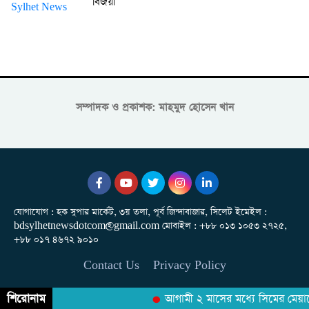
বিজয়ী
সম্পাদক ও প্রকাশক: মাহমুদ হোসেন খান
যোগাযোগ : হক সুপার মার্কেট, ৩য় তলা, পূর্ব জিন্দাবাজার, সিলেট ইমেইল :
bdsylhetnewsdotcom@gmail.com মোবাইল : +৮৮ ০১৩ ১০৫৩ ২৭২৫,
+৮৮ ০১৭ ৪৬৭২ ৯০১০
Contact Us
Privacy Policy
শিরোনাম
আগামী ২ মাসের মধ্যে সিমের মেয়াদের