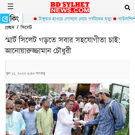
টাঙ্গুয়ার হাওরে গোসলে নেমে পর্যটকের মৃত্যু
বাউলশিল্পী
প্রচ্ছদ
/
সিলেট
স্মার্ট সিলেট গড়তে সবার সহযোগীতা চাই:
আনোয়ারুজ্জামান চৌধুরী
জুন ১১, ২০২৩ ৬:৪৩ অপরাহ্ণ