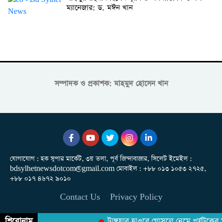
ম্যানেজার: ড. মঈন খান
সম্পাদক ও প্রকাশক: মাহমুদ হোসেন খান
যোগাযোগ : হক সুপার মার্কেট, ৩য় তলা, পূর্ব জিন্দাবাজার, সিলেট ইমেইল :
bdsylhetnewsdotcom@gmail.com মোবাইল : +৮৮ ০১৩ ১০৫৩ ২৭২৫,
+৮৮ ০১৭ ৪৬৭২ ৯০১০
Contact Us
Privacy Policy
শিরোনাম
টাঙ্গুয়ার হাওরে গোসলে নেমে পর্যটকের মৃত্