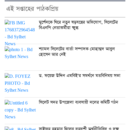
এই সপ্তাহের পাঠকপ্রিয়
মুর্শেদকে ঘিরে নতুন ষড়যন্ত্রের অভিযোগ, সিলেটের
বিএনপি নেতাকর্মীরা ক্ষুব্ধ
শ্যামল সিলেটের বার্তা সম্পাদক মোহাম্মদ আবুল
হোসেন আর নেই
ড. ফয়েজ উদ্দিন এমবিই’র সমর্থনে মতবিনিময় সভা
সিলেট সদর উপজেলা ব্যবসায়ী দলের কমিটি গঠন
সাইফুর রহমান ছিলেন দূরদর্শী অর্থনীতিবিদ ও দক্ষ