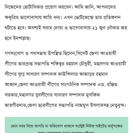
নিজেদের ভোটাধিকার প্রয়োগ করবেন। আমি জানি, আপনাদের
অকৃত্রিম ভালোবাসায় আমি ধন্য। এখন ভোটকেন্দ্রে তার প্রতিফলন
ঘটাতে হবে। অবশ্যই সবার দোয়া ও ভালোবাসায় ২১ জুন নৌকার জয়
হবে ইনশাল্লাহ।
গণসংযোগ ও পথসভায় উপস্থিত ছিলেন,সিলেট জেলা আওয়ামী
লীগের ভারপ্রাপ্ত সভাপতি শফিকুর রহমান চৌধুরী, মহানগর আওয়ামী
লীগের যুগ্ম সাধারণ সম্পাদক কাউন্সিলার আজাদুর রহমান
আজাদ,জেলা আওয়ামী লীগের সাংগঠনিক সম্পাদক এড. রঞ্জিত
সরকার,মহানগর যুবলীগের সাধারণ সম্পাদক মুসফিক
জায়গীরদার,জেলা ছাত্রলীগের সভাপতি নাজমুল ইসলামসহ নেতৃবৃন্দ।
কোন খবর নিয়ে আপত্তি বা অভিযোগ থাকলে সংশ্লিষ্ট নিউজ সাইটের কর্তৃপক্ষের