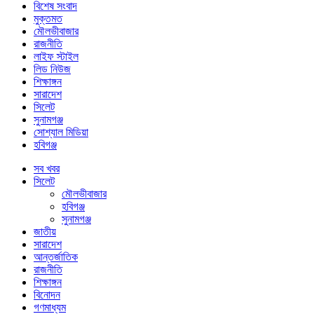
বিশেষ সংবাদ
মুক্তমত
মৌলভীবাজার
রাজনীতি
লাইফ স্টাইল
লিড নিউজ
শিক্ষাঙ্গন
সারাদেশ
সিলেট
সুনামগঞ্জ
সোশ্যাল মিডিয়া
হবিগঞ্জ
সব খবর
সিলেট
মৌলভীবাজার
হবিগঞ্জ
সুনামগঞ্জ
জাতীয়
সারাদেশ
আন্তর্জাতিক
রাজনীতি
শিক্ষাঙ্গন
বিনোদন
গণমাধ্যম