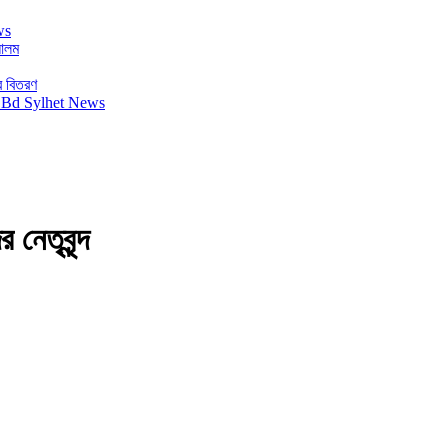
 আলম
র বিতরণ
 নেতৃবৃন্দ