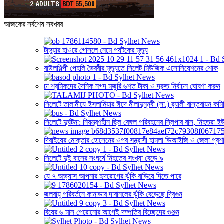
আজকের সর্বশেষ সবখবর
টাঙ্গুয়ার হাওরে গোসলে নেমে পর্যটকের মৃত্যু
বাউলশিল্পী পেহলি ভৈরবীর মৃত্যুতে সিলেট মিউজিক এসোসিয়েশনের শোক
চা শ্রমিকদের দৈনিক নগদ মজুরি ৬শত টাকা ও দ্রুত নির্বাচন ঘোষণা করুন
সিলেটে তালামীযে ইসলামিয়ার ঈদে মীলাদুন্নবী (সা.) র‌্যালী বাস্তবায়ন কম
সিলেটে দুর্ঘটনা: নিয়ন্ত্রণহীন ছিল বেঙ্গল পরিবহনের স্লিপার বাস, নিহতরা 
দিরাইয়ের মোক্তার হোসেনের ওপর সন্ত্রাসী হামলা ডিআইজি ও জেলা প্রশা
সিলেটে দুই বাসের সংঘর্ষে নিহতের সংখ্যা বেড়ে ৯
যে ৭ অভ্যাস আপনার হৃদরোগের ঝুঁকি বাড়িয়ে দিতে পারে
জলবায়ু পরিবর্তনে কানাডার দাবানলের ঝুঁকি বেড়েছে দ্বিগুন
বিয়ের ৬ মাস পেরোনোর আগেই দম্পতির বিচ্ছেদের গুঞ্জন