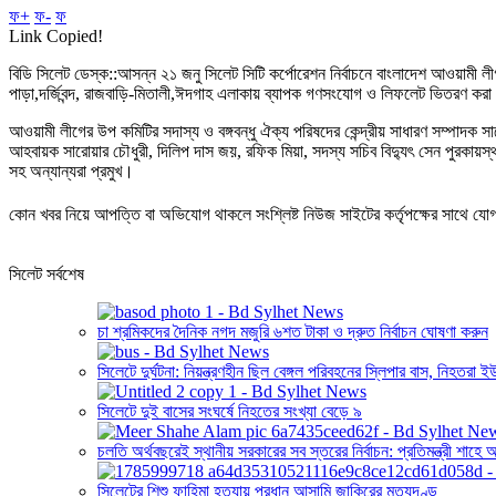
ফ+
ফ-
ফ
Link Copied!
বিডি সিলেট ডেস্ক::আসন্ন ২১ জনু সিলেট সিটি কর্পোরেশন নির্বাচনে বাংলাদেশ আওয়ামী লীগ
পাড়া,দর্জিবন্দ, রাজবাড়ি-মিতালী,ঈদগাহ এলাকায় ব্যাপক গণসংযোগ ও লিফলেট ভিতরণ কর
আওয়ামী লীগের উপ কমিটির সদাস্য ও বঙ্গবন্ধু ঐক্য পরিষদের কেন্দ্রীয় সাধারণ সম্পাদক স
আহবায়ক সারোয়ার চৌধুরী, দিলিপ দাস জয়, রফিক মিয়া, সদস্য সচিব বিদ্যুৎ সেন পুরকায়স
সহ অন্যান্যরা প্রমুখ।
কোন খবর নিয়ে আপত্তি বা অভিযোগ থাকলে সংশ্লিষ্ট নিউজ সাইটের কর্তৃপক্ষের সাথে 
সিলেট সর্বশেষ
চা শ্রমিকদের দৈনিক নগদ মজুরি ৬শত টাকা ও দ্রুত নির্বাচন ঘোষণা করুন
সিলেটে দুর্ঘটনা: নিয়ন্ত্রণহীন ছিল বেঙ্গল পরিবহনের স্লিপার বাস, নিহতরা 
সিলেটে দুই বাসের সংঘর্ষে নিহতের সংখ্যা বেড়ে ৯
চলতি অর্থবছরেই স্থানীয় সরকারের সব স্তরের নির্বাচন: প্রতিমন্ত্রী শাহে
সিলেটের শিশু ফাহিমা হত্যায় প্রধান আসামি জাকিরের মৃত্যুদণ্ড