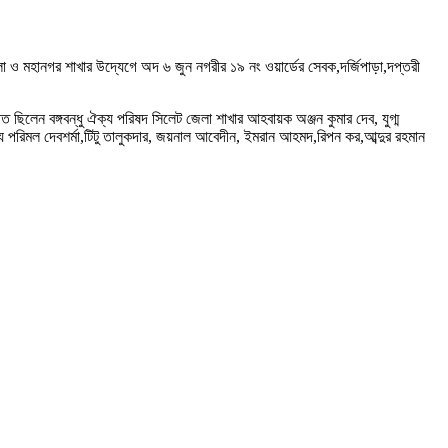
েলা ও মহানগর শাখার উদ্যেগে অদ ৬ জুন নগরীর ১৯ নং ওয়ার্ডের সেবক,দর্জিপাড়া,দপ্তরী
 ছিলেন বঙ্গবন্ধু ঐক্য পরিষদ সিলেট জেলা শাখার আহবায়ক অঞ্জন কুমার দেব, যুগ্ম
 পরিমল দেবশর্মা,টিটু তালুকদার, জয়নাল আবেদীন, ইমরান আহমদ,রিপন কর,আব্দুর রহমান