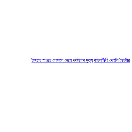
টাঙ্গুয়ার হাওরে গোসলে নেমে পর্যটকের মৃত্যু
বাউলশিল্পী পেহলি ভৈরবীর মৃত্য