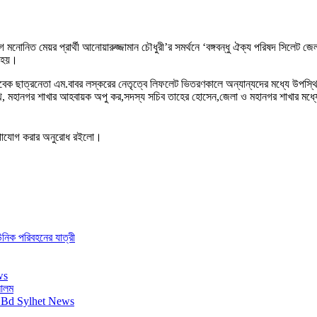
 মনোনিত মেয়র প্রার্থী আনোয়ারুজ্জামান চৌধুরী’র সমর্থনে ‘বঙ্গবন্ধু ঐক্য পরিষদ সিলেট জ
া হয়।
াবেক ছাত্রনেতা এম.বাবর লস্করের নেতৃত্বে লিফলেট ভিতরণকালে অন্যান্যদের মধ্যে উপস্থিত
্থ, মহানগর শাখার আহবায়ক অপু কর,সদস্য সচিব তাহের হোসেন,জেলা ও মহানগর শাখার মধ্যে
যোগাযোগ করার অনুরোধ রইলো।
ইউনিক পরিবহনের যাত্রী
 আলম