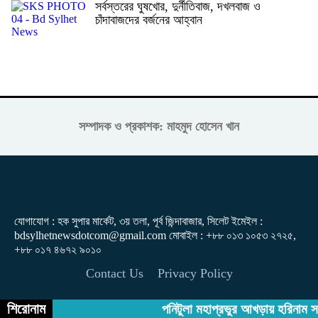
সর্বস্তরের ঘুষখোর, দুর্নীতিবাজ, দখলবাজ ও
চাঁদাবাজদের বর্জনের আহ্বান
সম্পাদক ও প্রকাশক: মাহমুদ হোসেন খান
যোগাযোগ : হক সুপার মার্কেট, ৩য় তলা, পূর্ব জিন্দাবাজার, সিলেট ইমেইল :
bdsylhetnewsdotcom@gmail.com মোবাইল : +৮৮ ০১৩ ১০৫৩ ২৭২৫,
+৮৮ ০১৭ ৪৬৭২ ৯০১০
Contact Us
Privacy Policy
শিরোনাম
পনিটুলা মহাপ্রভুর আখড়ায় হরিনাম সংক