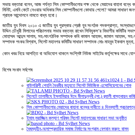
সভায় বক্তারা বলেন, আজ পর্যন্ত সিম কোম্পানীগুলোর পক্ষ থেকে মেয়াদের বাহানা বন্ধে 
মিনিট, এমবি কেটে নেওয়ার অধিকার সিম কোম্পানীগুলো কোথায় পেলো? আমরা সাধারণ জনগণ
গ্রাহক আন্দোলনে নামতে বাধ্য হবো।
জাতীয় যুব দিবস ২০১০ এ জাতীয় যুব পুরস্কার শ্রেষ্ঠ যুব সংগঠক পদকপ্রাপ্ত, সংস্থাগ
উদ্দিন চৌধুরী মিলাদের পরিচালনায় সভায় বক্তব্য রাখেন সিবিযুকস’র বিভাগীয় কমিটির সভ
মোহাম্মদ আব্দুস সালাম, সহ-সাংগঠনিক সম্পাদক কবি কামাল আহমদ, জামাল আহমদ, সহ
সম্পাদক শংকর বিশ্বাস, সিলেট মহানগর কমিটির সাধারণ সম্পাদক মোঃ মাহবুব ইকবাল মুন্না
কোন খবর নিয়ে আপত্তি বা অভিযোগ থাকলে সংশ্লিষ্ট নিউজ সাইটের কর্তৃপক্ষের সাথে 
বিশেষ সংবাদ সর্বশেষ
বাউলশিল্পী পেহলি ভৈরবীর মৃত্যুতে সিলেট মিউজিক এসোসিয়েশনের শোক
সিলেটে তালামীযে ইসলামিয়ার ঈদে মীলাদুন্নবী (সা.) র‌্যালী বাস্তবায়ন কম
সিম কোম্পানীগুলোর মেয়াদের বাহানা বন্ধের দাবীতে ৪ দিনব্যাপী প্রচারপত্
ইমাম মুয়াজ্জিন কল্যাণ পরিষদ সিলেট মহানগরের সাধারণ সভা অনুষ্ঠিত
বৈষম্যহীন-অসাম্প্রদায়িক সমাজ নির্মাণের সংগ্রাম বেগবান করুন: বাসদ