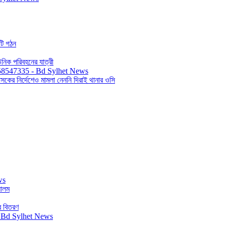
িটি গঠন
ইউনিক পরিবহনের যাত্রী
সকের নির্দেশেও মামলা নেননি দিরাই থানার ওসি
 আলম
র বিতরণ