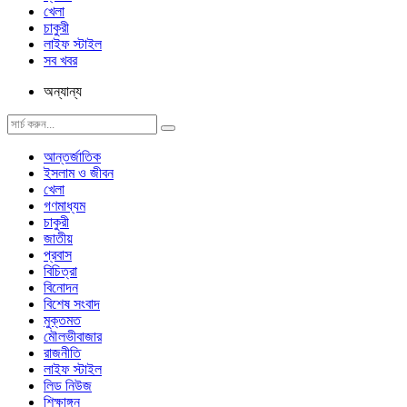
খেলা
চাকুরী
লাইফ স্টাইল
সব খবর
অন্যান্য
আন্তর্জাতিক
ইসলাম ও জীবন
খেলা
গণমাধ্যম
চাকুরী
জাতীয়
প্রবাস
বিচিত্রা
বিনোদন
বিশেষ সংবাদ
মুক্তমত
মৌলভীবাজার
রাজনীতি
লাইফ স্টাইল
লিড নিউজ
শিক্ষাঙ্গন