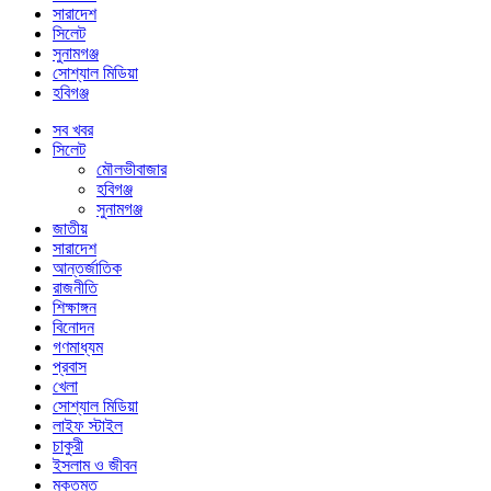
সারাদেশ
সিলেট
সুনামগঞ্জ
সোশ্যাল মিডিয়া
হবিগঞ্জ
সব খবর
সিলেট
মৌলভীবাজার
হবিগঞ্জ
সুনামগঞ্জ
জাতীয়
সারাদেশ
আন্তর্জাতিক
রাজনীতি
শিক্ষাঙ্গন
বিনোদন
গণমাধ্যম
প্রবাস
খেলা
সোশ্যাল মিডিয়া
লাইফ স্টাইল
চাকুরী
ইসলাম ও জীবন
মুক্তমত