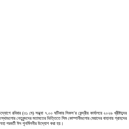
ে রবিবার (৩১ মে) সন্ধ্যা ৭.০০ ঘটিকায় সিকস’র কেন্দ্রীয় কার্যালয়ে ২০২৬ খ্রীষ্টাব্দের
স্থাগুলোর নেতৃবৃন্দদের মতামতের ভিত্তিতে সিম কোম্পানীগুলোর মেয়াদের বাহানায় গ্রাহদের
আযহা পরবর্তী ঈদ পূনর্মিলনীর উদ্যোগ করা হয়।