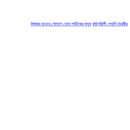
টাঙ্গুয়ার হাওরে গোসলে নেমে পর্যটকের মৃত্যু
বাউলশিল্পী পেহলি ভৈরবীর মৃত্য