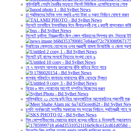
বাউলশিল্পী পেহলি ভৈরবীর মৃত্যুতে সিলেট মিউজিক এসোসিয়েশনের শোক
চা শ্রমিকদের দৈনিক নগদ মজুরি ৬শত টাকা ও দ্রুত নির্বাচন ঘোষণা করুন
সিলেটে তালামীযে ইসলামিয়ার ঈদে মীলাদুন্নবী (সা.) র‌্যালী বাস্তবায়ন কম
সিলেটে দুর্ঘটনা: নিয়ন্ত্রণহীন ছিল বেঙ্গল পরিবহনের স্লিপার বাস, নিহতরা 
দিরাইয়ের মোক্তার হোসেনের ওপর সন্ত্রাসী হামলা ডিআইজি ও জেলা প্রশা
সিলেটে দুই বাসের সংঘর্ষে নিহতের সংখ্যা বেড়ে ৯
যে ৭ অভ্যাস আপনার হৃদরোগের ঝুঁকি বাড়িয়ে দিতে পারে
জলবায়ু পরিবর্তনে কানাডার দাবানলের ঝুঁকি বেড়েছে দ্বিগুন
বিয়ের ৬ মাস পেরোনোর আগেই দম্পতির বিচ্ছেদের গুঞ্জন
শাবিপ্রবিতে ২১ দেশের ছবি নিয়ে আন্তর্জাতিক আলোকচিত্র প্রদর্শনী শুরু
চলতি অর্থবছরেই স্থানীয় সরকারের সব স্তরের নির্বাচন: প্রতিমন্ত্রী শাহে
সিম কোম্পানীগুলোর মেয়াদের বাহানা বন্ধের দাবীতে ৪ দিনব্যাপী প্রচারপত্
সিলেটের শিশু ফাহিমা হত্যায় প্রধান আসামি জাকিরের মৃত্যুদণ্ড