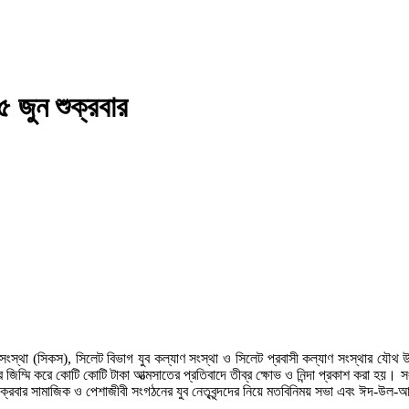
৫ জুন শুক্রবার
থা (সিকস), সিলেট বিভাগ যুব কল্যাণ সংস্থা ও সিলেট প্রবাসী কল্যাণ সংস্থার যৌথ উদ্যোগ
িম্মি করে কোটি কোটি টাকা আত্মসাতের প্রতিবাদে তীব্র ক্ষোভ ও নিন্দা প্রকাশ করা হয়। সং
ন শুক্রবার সামাজিক ও পেশাজীবী সংগঠনের যুব নেতৃবৃন্দদের নিয়ে মতবিনিময় সভা এবং ঈদ-উল-