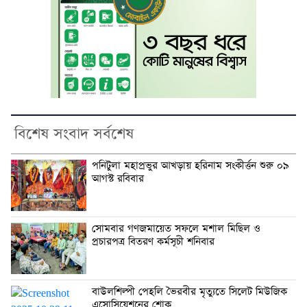
বিশেষ সংবাদ সর্বশেষ
পনিটুলা মহাপ্রভুর আখড়ায় হরিনাম সংকীর্ত্তন শুরু ০৯
আগস্ট রবিবার
সোমবার গণজমায়েত সফলে মশাল মিছিল ও
প্রচারপত্র বিতরণ কর্মসূচী শনিবার
বাউলশিল্পী পেহলি ভৈরবীর মৃত্যুতে সিলেট মিউজিক
এসোসিয়েশনের শোক