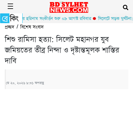
রভুর আখড়ায় হরিনাম সংকীর্ত্তন শুরু ০৯ আগস্ট রবিবার
সিলেটে সড়ক দুর্ঘটনা: ৫
প্রচ্ছদ
/
বিশেষ সংবাদ
শিশু রামিসা হত্যা: সিলেট মহানগর যুব
জমিয়তের তীব্র নিন্দা ও দৃষ্টান্তমূলক শাস্তির
দাবি
মে ২০, ২০২৬ ৮:৩১ অপরাহ্ণ