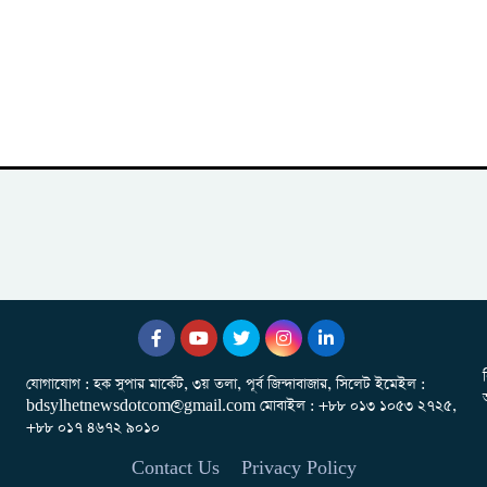
যোগাযোগ : হক সুপার মার্কেট, ৩য় তলা, পূর্ব জিন্দাবাজার, সিলেট ইমেইল :
bdsylhetnewsdotcom@gmail.com মোবাইল : +৮৮ ০১৩ ১০৫৩ ২৭২৫,
+৮৮ ০১৭ ৪৬৭২ ৯০১০
Contact Us
Privacy Policy