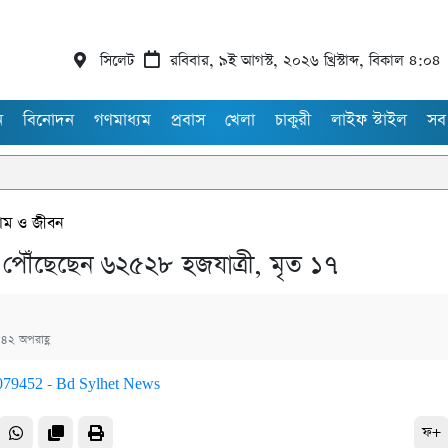
সিলেট
রবিবার, ৯ই আগস্ট, ২০২৬ খ্রিস্টাব্দ, বিকাল ৪:০৪
ন
বিনোদন
গণমাধ্যম
প্রবাস
খেলা
চাকুরী
লাইফ স্টাইল
সব
াম ও জীবন
পৌঁছেছেন ৬২৫২৮ হজযাত্রী, মৃত ১৭
৪২ অপরাহ্ণ
ফ+