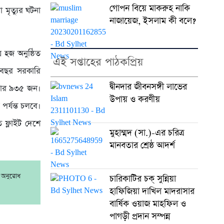
গোপন বিয়ে মাকরুহ নাকি
মৃত্যুর ঘটনা
নাজায়েজ, ইসলাম কী বলে?
 হজ অনুষ্ঠিত
এই সপ্তাহের পাঠকপ্রিয়
 বছর সরকারি
দ্বীনদার জীবনসঙ্গী লাভের
াজার ৯৩৫ জন।
উপায় ও করণীয়
পর্যন্ত চলবে।
 ফ্লাইট দেশে
মুহাম্মদ (সা.)-এর চরিত্র
মানবতার শ্রেষ্ঠ আদর্শ
র অনুরোধ
চারিকাটির চক্ সুন্নিয়া
হাফিজিয়া দাখিল মাদরাসার
বার্ষিক ওয়াজ মাহফিল ও
পাগড়ী প্রদান সম্পন্ন