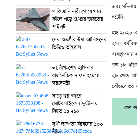
এবং মদিনায় প
পাকিস্তানি নারী গোয়েন্দার
ঘটেনি।
ফাঁদে পড়ে গ্রেপ্তার ভারতের
পাইলট
হজ ২০২৬-এর স
দেব-শুভশ্রীর উষ্ণ আলিঙ্গনের
হবে। ধর্মব
ভিডিও ভাইরাল
ব্যবস্থাপনা
গত ১৮ এপ্রিল
আ.লীগ-শেখ হাসিনার
রাজনৈতিক দাফন হয়েছে:
হজ শেষে আগা
স্বরাষ্ট্রমন্ত্রী
পৌঁছাবে ৩০ 
সাড়ে ছয় বছরে
মোটরসাইকেল দুর্ঘটনায়
কোন খবর
নিহত ১৫৭১২
সুখী দাম্পত্য জীবনের ১০০
নীতি