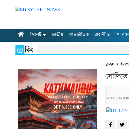
সিলেট
জাতীয়
আন্তর্জাতিক
রাজনীতি
শিক্ষাঙ্গ
প্রচ্ছদ
/
ইসল
সৌদিতে 
মে ১৮, ২০২৬ ৪: