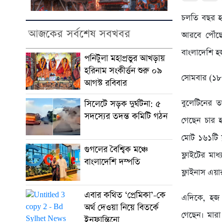
চলতি বছর হ
আজকের সর্বশেষ সবখবর
আরবে পৌঁছে
বাংলাদেশি হজ
পনিটুলা মহাপ্রভুর আখড়ায়
হরিনাম সংকীর্ত্তন শুরু ০৯
সোমবার (১৮ 
আগস্ট রবিবার
বুলেটিনের ত
সিলেটে সড়ক দুর্ঘটনা: ৫
সদস্যের তদন্ত কমিটি গঠন
গেছেন চার 
মোট ১৬১টি 
গুগলের বৈশ্বিক মঞ্চে
ফ্লাইটের ম
বাংলাদেশি দম্পতি
ফ্লাইনাস এয়
এবার কথিত ‘প্রেমিকা’-কে
এদিকে, হজ 
অর্থ দেওয়া নিয়ে বিতর্কে
গেছেন। মারা
ইনফান্তিনো