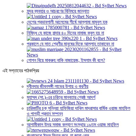
সুন্দর ব্যবহার ও আচরণের বিনিময়ে জান্নাত
দেশের প্রভাবশালী আলেমের শীর্ষে আল্লামা মামুনুল হক
নিষিদ্ধ যে কাজে বান্দার ৪০ দিনের নামাজ কবুল হয় না
পরকালে যে সাত শ্রেণীর মানুষের দিকে আল্লাহ তাকাবেন না
গোপন বিয়ে মাকরুহ নাকি নাজায়েজ, ইসলাম কী বলে?
এই সপ্তাহের পাঠকপ্রিয়
দ্বীনদার জীবনসঙ্গী লাভের উপায় ও করণীয়
মুহাম্মদ (সা.)-এর চরিত্র মানবতার শ্রেষ্ঠ আদর্শ
চারিকাটির চক্ সুন্নিয়া হাফিজিয়া দাখিল মাদরাসার বার্ষিক ওয়াজ মাহফিল
ও পাগড়ী প্রদান সম্পন্ন
আগামীকাল উদয় সমাজ কল্যাণ সংস্থার ১৯তম ওয়াজ মাহফিল
বাংলাদেশে ঈদুল ফিতর কবে, যা জানা গেল