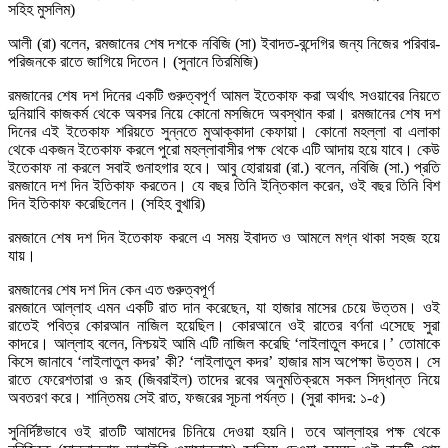
সহিহ মুসলিম)
আলী (রা) বলেন, রমজানের শেষ দশকে নবিজি (সা) ইবাদত-বন্দেগির জন্য নিজের পরিবার-
পরিজনকে রাতে জাগিয়ে দিতেন। (সুনানে তিরমিজি)
রমজানের শেষ দশ দিনের একটি গুরুত্বপূর্ণ আমল ইতেকাফ করা অর্থাৎ সওয়াবের নিয়তে
দুনিয়াবি কাজকর্ম থেকে অবসর নিয়ে কোনো মসজিদে অবস্থান করা। রমজানের শেষ দশ
দিনের এই ইতেকাফ শরিয়তে সুন্নতে মুআক্কাদা কেফায়া। কোনো মহল্লা বা এলাকা
থেকে একজন ইতেকাফ করলে পুরো মহল্লাবাসীর পক্ষ থেকে এটি আদায় হয়ে যাবে। কেউ
ইতেকাফ না করলে সবাই গুনাহগার হবে। আবু হোরায়রা (রা.) বলেন, নবিজি (সা.) প্রতি
রমজানে দশ দিন ইতিকাফ করতেন। যে বছর তিনি ইন্তিকাল করেন, ওই বছর তিনি বিশ
দিন ইতিকাফ করেছিলেন। (সহিহ বুখারি)
রমজানে শেষ দশ দিন ইতেকাফ করলে এ সময় ইবাদত ও আমলে মগ্ন থাকা সহজ হয়ে
যায়।
রমজানের শেষ দশ দিন কেন এত গুরুত্বপূর্ণ
রমজানে আল্লাহ এমন একটি রাত দান করেছেন, যা হাজার মাসের চেয়ে উত্তম। ওই
রাতেই পবিত্র কোরআন নাজিল হয়েছিল। কোরআনে ওই রাতের বর্ণনা এসেছে সুরা
কাদরে। আল্লাহ বলেন, নিশ্চয়ই আমি এটি নাজিল করেছি ‘লাইলাতুল কদরে।’ তোমাকে
কিসে জানাবে ‘লাইলাতুল কদর’ কী? ‘লাইলাতুল কদর’ হাজার মাস অপেক্ষা উত্তম। সে
রাতে ফেরেশতারা ও রূহ (জিবরাইল) তাদের রবের অনুমতিক্রমে সকল সিদ্ধান্ত নিয়ে
অবতরণ করে। শান্তিময় সেই রাত, ফজরের সূচনা পর্যন্ত। (সুরা কাদর: ১-৫)
সুনির্দিষ্টভাবে ওই রাতটি আমাদের চিনিয়ে দেওয়া হয়নি। তবে আল্লাহর পক্ষ থেকে