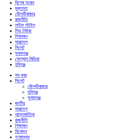
বিশেষ সংবাদ
মুক্তমত
মৌলভীবাজার
রাজনীতি
লাইফ স্টাইল
লিড নিউজ
শিক্ষাঙ্গন
সারাদেশ
সিলেট
সুনামগঞ্জ
সোশ্যাল মিডিয়া
হবিগঞ্জ
সব খবর
সিলেট
মৌলভীবাজার
হবিগঞ্জ
সুনামগঞ্জ
জাতীয়
সারাদেশ
আন্তর্জাতিক
রাজনীতি
শিক্ষাঙ্গন
বিনোদন
গণমাধ্যম