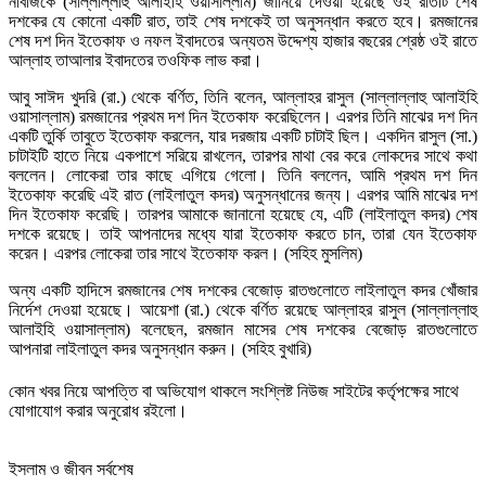
নবিজিকে (সাল্লাল্লাহু আলাইহি ওয়াসাল্লাম) জানিয়ে দেওয়া হয়েছে ওই রাতটি শেষ
দশকের যে কোনো একটি রাত, তাই শেষ দশকেই তা অনুসন্ধান করতে হবে। রমজানের
শেষ দশ দিন ইতেকাফ ও নফল ইবাদতের অন্যতম উদ্দেশ্য হাজার বছরের শ্রেষ্ঠ ওই রাতে
আল্লাহ তাআলার ইবাদতের তওফিক লাভ করা।
আবু সাঈদ খুদরি (রা.) থেকে বর্ণিত, তিনি বলেন, আল্লাহর রাসুল (সাল্লাল্লাহু আলাইহি
ওয়াসাল্লাম) রমজানের প্রথম দশ দিন ইতেকাফ করেছিলেন। এরপর তিনি মাঝের দশ দিন
একটি তুর্কি তাবুতে ইতেকাফ করলেন, যার দরজায় একটি চাটাই ছিল। একদিন রাসুল (সা.)
চাটাইটি হাতে নিয়ে একপাশে সরিয়ে রাখলেন, তারপর মাথা বের করে লোকদের সাথে কথা
বললেন। লোকেরা তার কাছে এগিয়ে গেলো। তিনি বললেন, আমি প্রথম দশ দিন
ইতেকাফ করেছি এই রাত (লাইলাতুল কদর) অনুসন্ধানের জন্য। এরপর আমি মাঝের দশ
দিন ইতেকাফ করেছি। তারপর আমাকে জানানো হয়েছে যে, এটি (লাইলাতুল কদর) শেষ
দশকে রয়েছে। তাই আপনাদের মধ্যে যারা ইতেকাফ করতে চান, তারা যেন ইতেকাফ
করেন। এরপর লোকেরা তার সাথে ইতেকাফ করল। (সহিহ মুসলিম)
অন্য একটি হাদিসে রমজানের শেষ দশকের বেজোড় রাতগুলোতে লাইলাতুল কদর খোঁজার
নির্দেশ দেওয়া হয়েছে। আয়েশা (রা.) থেকে বর্ণিত রয়েছে আল্লাহর রাসুল (সাল্লাল্লাহু
আলাইহি ওয়াসাল্লাম) বলেছেন, রমজান মাসের শেষ দশকের বেজোড় রাতগুলোতে
আপনারা লাইলাতুল কদর অনুসন্ধান করুন। (সহিহ বুখারি)
কোন খবর নিয়ে আপত্তি বা অভিযোগ থাকলে সংশ্লিষ্ট নিউজ সাইটের কর্তৃপক্ষের সাথে
যোগাযোগ করার অনুরোধ রইলো।
ইসলাম ও জীবন সর্বশেষ