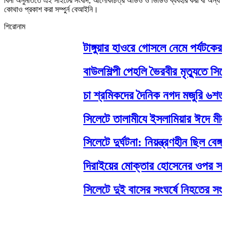
বিনা অনুমতিতে এই সাইটের সংবাদ, আলোকচিত্র অডিও ও ভিডিও ব্যবহার করা বা অন্য
কোথাও প্রকাশ করা সম্পুর্ন বেআইনি।
শিরোনাম
টাঙ্গুয়ার হাওরে গোসলে নেমে পর্যটকের মৃত
বাউলশিল্পী পেহলি ভৈরবীর মৃত্যুতে স
চা শ্রমিকদের দৈনিক নগদ মজুরি ৬শত টা
সিলেটে তালামীযে ইসলামিয়ার ঈদে মীলাদুন
সিলেটে দুর্ঘটনা: নিয়ন্ত্রণহীন ছিল বেঙ
দিরাইয়ের মোক্তার হোসেনের ওপর সন্ত্র
সিলেটে দুই বাসের সংঘর্ষে নিহতের সংখ্য