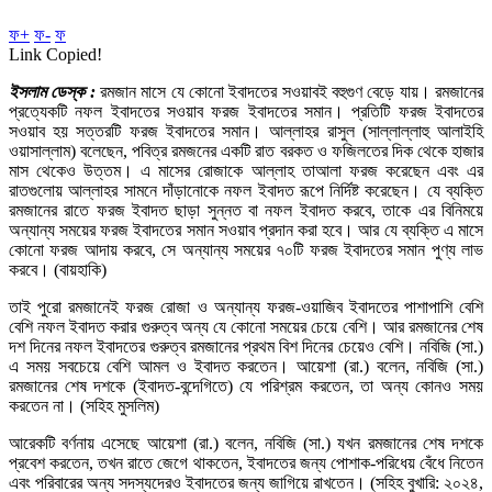
ফ+
ফ-
ফ
Link Copied!
ইসলাম ডেস্ক :
রমজান মাসে যে কোনো ইবাদতের সওয়াবই বহুগুণ বেড়ে যায়। রমজানের
প্রত্যেকটি নফল ইবাদতের সওয়াব ফরজ ইবাদতের সমান। প্রতিটি ফরজ ইবাদতের
সওয়াব হয় সত্তরটি ফরজ ইবাদতের সমান। আল্লাহর রাসুল (সাল্লাল্লাহু আলাইহি
ওয়াসাল্লাম) বলেছেন, পবিত্র রমজনের একটি রাত বরকত ও ফজিলতের দিক থেকে হাজার
মাস থেকেও উত্তম। এ মাসের রোজাকে আল্লাহ তাআলা ফরজ করেছেন এবং এর
রাতগুলোয় আল্লাহর সামনে দাঁড়ানোকে নফল ইবাদত রূপে নির্দিষ্ট করেছেন। যে ব্যক্তি
রমজানের রাতে ফরজ ইবাদত ছাড়া সুন্নত বা নফল ইবাদত করবে, তাকে এর বিনিময়ে
অন্যান্য সময়ের ফরজ ইবাদতের সমান সওয়াব প্রদান করা হবে। আর যে ব্যক্তি এ মাসে
কোনো ফরজ আদায় করবে, সে অন্যান্য সময়ের ৭০টি ফরজ ইবাদতের সমান পুণ্য লাভ
করবে। (বায়হাকি)
তাই পুরো রমজানেই ফরজ রোজা ও অন্যান্য ফরজ-ওয়াজিব ইবাদতের পাশাপাশি বেশি
বেশি নফল ইবাদত করার গুরুত্ব অন্য যে কোনো সময়ের চেয়ে বেশি। আর রমজানের শেষ
দশ দিনের নফল ইবাদতের গুরুত্ব রমজানের প্রথম বিশ দিনের চেয়েও বেশি। নবিজি (সা.)
এ সময় সবচেয়ে বেশি আমল ও ইবাদত করতেন। আয়েশা (রা.) বলেন, নবিজি (সা.)
রমজানের শেষ দশকে (ইবাদত-বন্দেগিতে) যে পরিশ্রম করতেন, তা অন্য কোনও সময়
করতেন না। (সহিহ মুসলিম)
আরেকটি বর্ণনায় এসেছে আয়েশা (রা.) বলেন, নবিজি (সা.) যখন রমজানের শেষ দশকে
প্রবেশ করতেন, তখন রাতে জেগে থাকতেন, ইবাদতের জন্য পোশাক-পরিধেয় বেঁধে নিতেন
এবং পরিবারের অন্য সদস্যদেরও ইবাদতের জন্য জাগিয়ে রাখতেন। (সহিহ বুখারি: ২০২৪,