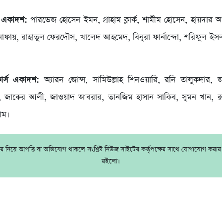
স একাদশ:
পারভেজ হোসেন ইমন, গ্রাহাম ক্লার্ক, শামীম হোসেন, হায়দার আ
 নাফায়, রাহাতুল ফেরদৌস, খালেদ আহমেদ, বিনুরা ফার্নান্দো, শরিফুল 
।
ইকার্স একাদশ:
অ্যারন জোন্স, সামিউল্লাহ শিনওয়ারি, রনি তালুকদার, 
 জাকের আলী, জাওয়াদ আবরার, তানজিম হাসান সাকিব, সুমন খান, রুয
াম।
 নিয়ে আপত্তি বা অভিযোগ থাকলে সংশ্লিষ্ট নিউজ সাইটের কর্তৃপক্ষের সাথে যোগাযোগ করা
রইলো।