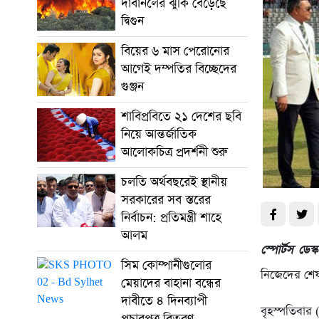
দাবানলের ঝুঁকি বেড়েছে
দ্বিগুন
বিয়ের ৬ মাস পেরোনোর
আগেই দম্পতির বিচ্ছেদের
গুঞ্জন
শাবিপ্রবিতে ২১ দেশের ছবি
নিয়ে আন্তর্জাতিক
আলোকচিত্র প্রদর্শনী শুরু
চলতি অর্থবছরেই স্থানীয়
সরকারের সব স্তরের
নির্বাচন: প্রতিমন্ত্রী শাহে
আলম
স্পোর্টস ডেস্ক
সিম কোম্পানীগুলোর
নিজেদের শেষ 
মেয়াদের বাহানা বন্ধের
দাবীতে ৪ দিনব্যাপী
বৃহস্পতিবার 
প্রচারপত্র বিতরণ