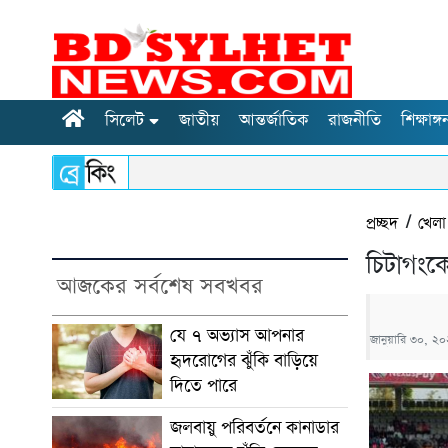
সিলেট
জাতীয়
আন্তর্জাতিক
রাজনীতি
শিক্ষাঙ্গ
প্রচ্ছদ
/
খেলা
চিটাগংকে
আজকের সর্বশেষ সবখবর
যে ৭ অভ্যাস আপনার
জানুয়ারি ৩০, ২
হৃদরোগের ঝুঁকি বাড়িয়ে
দিতে পারে
জলবায়ু পরিবর্তনে কানাডার