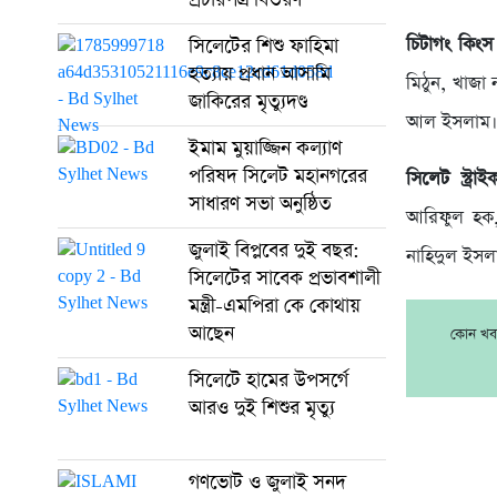
চিটাগং কিং
সিলেটের শিশু ফাহিমা
হত্যায় প্রধান আসামি
মিঠুন, খাজা
জাকিরের মৃত্যুদণ্ড
আল ইসলাম
ইমাম মুয়াজ্জিন কল্যাণ
পরিষদ সিলেট মহানগরের
সিলেট স্ট্রা
সাধারণ সভা অনুষ্ঠিত
আরিফুল হক,
জুলাই বিপ্লবের দুই বছর:
নাহিদুল ইসল
সিলেটের সাবেক প্রভাবশালী
মন্ত্রী-এমপিরা কে কোথায়
আছেন
কোন খবর
সিলেটে হামের উপসর্গে
আরও দুই শিশুর মৃত্যু
গণভোট ও জুলাই সনদ