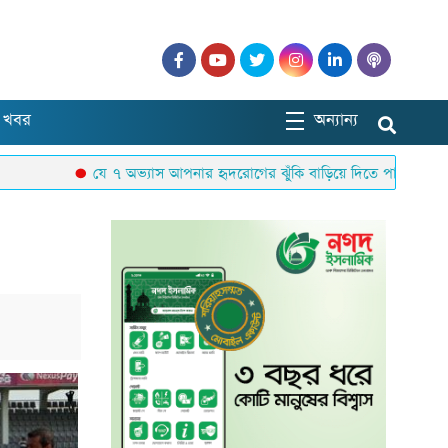
 খবর
অন্যান্য
যে ৭ অভ্যাস আপনার হৃদরোগের ঝুঁকি বাড়িয়ে দিতে পারে
জলবায়ু 